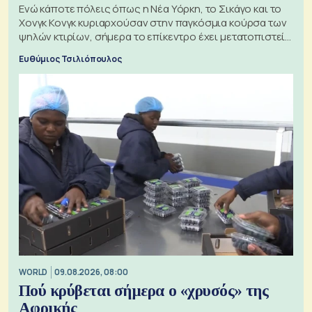
Ενώ κάποτε πόλεις όπως η Νέα Υόρκη, το Σικάγο και το
Χονγκ Κονγκ κυριαρχούσαν στην παγκόσμια κούρσα των
ψηλών κτιρίων, σήμερα το επίκεντρο έχει μετατοπιστεί
προς την Ασία
Ευθύμιος Τσιλιόπουλος
WORLD
09.08.2026, 08:00
Πού κρύβεται σήμερα ο «χρυσός» της
Αφρικής