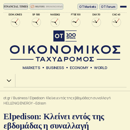
ΟΤ Markets
OT Forum
DOW JONES
SP 500
NASDAQ
FTSE 100
DAX 30
CAC 40
MARKETS
BUSINESS
ECONOMY
WORLD
Χ.Α.
ot.gr
/
Business
/
Elpedison: Κλείνει εντός της εβδομάδας η συναλλαγή
HELLENiQ ENERGY – Edison
Elpedison: Κλείνει εντός της
εβδομάδας η συναλλαγή