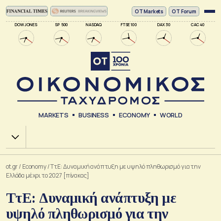
ΟΤ Markets
OT Forum
DOW JONES
SP 500
NASDAQ
FTSE 100
DAX 30
CAC 40
MARKETS
BUSINESS
ECONOMY
WORLD
Χ.Α.
ot.gr
/
Economy
/
ΤτΕ: Δυναμική ανάπτυξη με υψηλό πληθωρισμό για την
Ελλάδα μέχρι το 2027 [πίνακας]
ΤτΕ: Δυναμική ανάπτυξη με
υψηλό πληθωρισμό για την