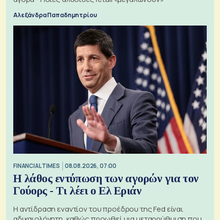
Αλεξάνδρα Παπαδημητρίου
FINANCIAL TIMES
08.08.2026, 07:00
Η λάθος εντύπωση των αγορών για τον
Γούορς - Τι λέει ο Ελ Εριάν
Η αντίδραση εναντίον του προέδρου της Fed είναι
αδικαιολόγητη, καθώς προωθεί μια μεταρρύθμιση που