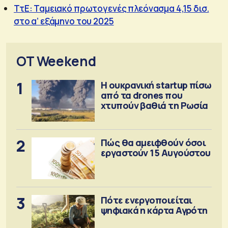
ΤτΕ: Ταμειακό πρωτογενές πλεόνασμα 4,15 δισ.
στο α’ εξάμηνο του 2025
OT Weekend
1
Η ουκρανική startup πίσω
από τα drones που
χτυπούν βαθιά τη Ρωσία
2
Πώς θα αμειφθούν όσοι
εργαστούν 15 Αυγούστου
3
Πότε ενεργοποιείται
ψηφιακά η κάρτα Αγρότη