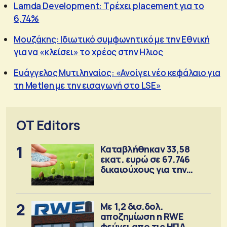
Lamda Development: Τρέχει placement για το
6,74%
Μουζάκης: Ιδιωτικό συμφωνητικό με την Εθνική
για να «κλείσει» το χρέος στην Ηλιος
Ευάγγελος Μυτιληναίος: «Ανοίγει νέο κεφάλαιο για
τη Metlen με την εισαγωγή στο LSE»
OT Editors
1
Καταβλήθηκαν 33,58
εκατ. ευρώ σε 67.746
δικαιούχους για την
αγορά λιπασμάτων
2
Με 1,2 δισ.δολ.
αποζημίωση η RWE
φεύγει απο τις ΗΠΑ