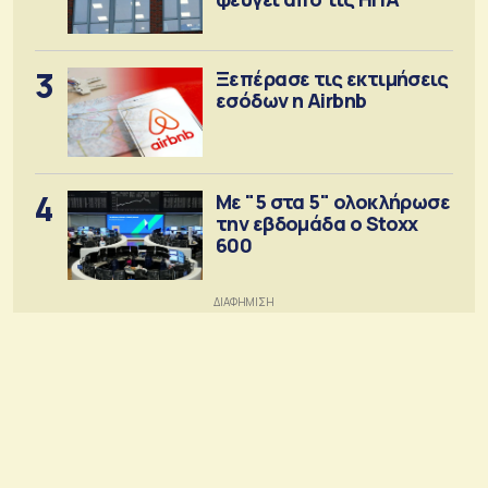
3
Ξεπέρασε τις εκτιμήσεις
εσόδων η Airbnb
4
Με "5 στα 5" ολοκλήρωσε
την εβδομάδα ο Stoxx
600