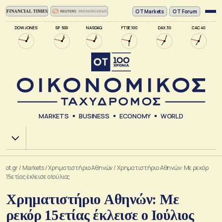
ΟΤ Markets
OT Forum
DOW JONES
SP 500
NASDAQ
FTSE 100
DAX 30
CAC 40
MARKETS
BUSINESS
ECONOMY
WORLD
Χ.Α.
ot.gr
/
Markets
/
Xρηματιστήριο Αθηνών
/
Χρηματιστήριο Αθηνών: Με ρεκόρ
15ετίας έκλεισε ο Ιούλιος
Χρηματιστήριο Αθηνών: Με
ρεκόρ 15ετίας έκλεισε ο Ιούλιος