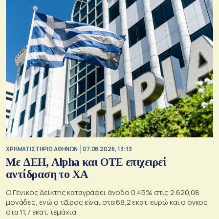
XΡΗΜΑΤΙΣΤΗΡΙΟ ΑΘΗΝΩΝ
07.08.2026, 13:13
Με ΔΕΗ, Alpha και ΟΤΕ επιχειρεί
αντίδραση το ΧΑ
Ο Γενικός Δείκτης καταγράφει άνοδο 0,45% στις 2.620,08
μονάδες, ενώ ο τζίρος είναι στα 68,2 εκατ. ευρώ και ο όγκος
στα 11,7 εκατ. τεμάχια