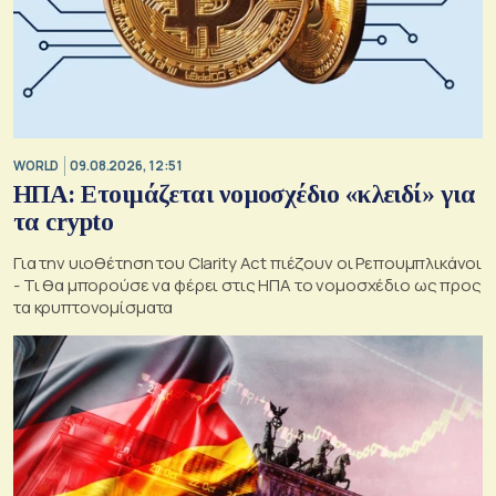
WORLD
09.08.2026, 12:51
ΗΠΑ: Ετοιμάζεται νομοσχέδιο «κλειδί» για
τα crypto
Για την υιοθέτηση του Clarity Act πιέζουν οι Ρεπουμπλικάνοι
- Τι θα μπορούσε να φέρει στις ΗΠΑ το νομοσχέδιο ως προς
τα κρυπτονομίσματα