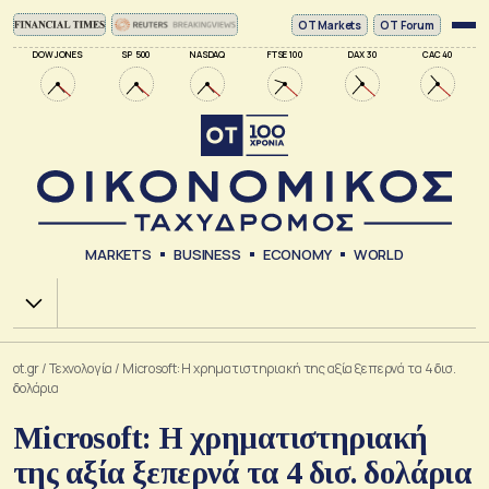
ΟΤ Markets
OT Forum
DOW JONES
SP 500
NASDAQ
FTSE 100
DAX 30
CAC 40
MARKETS
BUSINESS
ECONOMY
WORLD
Χ.Α.
ot.gr
/
Τεχνολογία
/
Microsoft: Η χρηματιστηριακή της αξία ξεπερνά τα 4 δισ.
δολάρια
Microsoft: Η χρηματιστηριακή
της αξία ξεπερνά τα 4 δισ. δολάρια