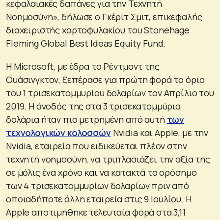
κεφαλαιακές δαπάνες για την Τεχνητή
Νοημοσύνη», δήλωσε ο Γκέριτ Σμιτ, επικεφαλής
διαχειριστής χαρτοφυλακίου του Stonehage
Fleming Global Best Ideas Equity Fund.
Η Microsoft, με έδρα το Ρέντμοντ της
Ουάσινγκτον, ξεπέρασε για πρώτη φορά το όριο
του 1 τρισεκατομμυρίου δολαρίων τον Απρίλιο του
2019. Η άνοδός της στα 3 τρισεκατομμύρια
δολάρια ήταν πιο μετρημένη από αυτή
των
τεχνολογικών κολοσσών
Nvidia και Apple, με την
Nvidia, εταιρεία που ειδικεύεται πλέον στην
τεχνητή νοημοσύνη, να τριπλασιάζει την αξία της
σε μόλις ένα χρόνο και να κατακτά το ορόσημο
των 4 τρισεκατομμυρίων δολαρίων πριν από
οποιαδήποτε άλλη εταιρεία στις 9 Ιουλίου. Η
Apple αποτιμήθηκε τελευταία φορά στα 3,11