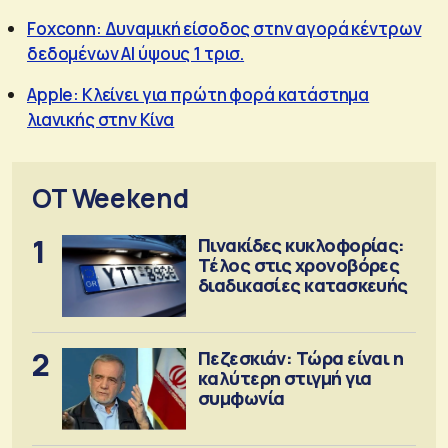
Foxconn: Δυναμική είσοδος στην αγορά κέντρων
δεδομένων ΑΙ ύψους 1 τρισ.
Apple: Κλείνει για πρώτη φορά κατάστημα
λιανικής στην Κίνα
OT Weekend
1
Πινακίδες κυκλοφορίας:
Τέλος στις χρονοβόρες
διαδικασίες κατασκευής
2
Πεζεσκιάν: Τώρα είναι η
καλύτερη στιγμή για
συμφωνία