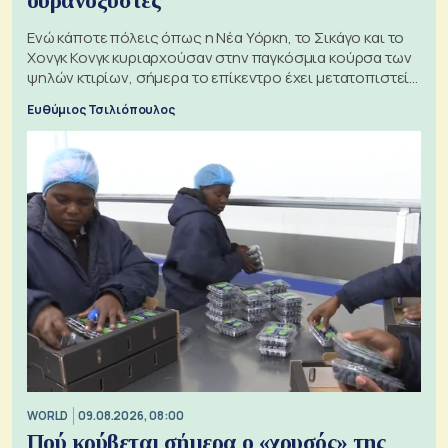
ουρανοξύστες
Ενώ κάποτε πόλεις όπως η Νέα Υόρκη, το Σικάγο και το
Χονγκ Κονγκ κυριαρχούσαν στην παγκόσμια κούρσα των
ψηλών κτιρίων, σήμερα το επίκεντρο έχει μετατοπιστεί
προς την Ασία
Ευθύμιος Τσιλιόπουλος
WORLD
09.08.2026, 08:00
Πού κρύβεται σήμερα ο «χρυσός» της