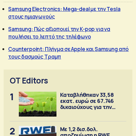
Samsung Electronics: Mega-deal με την Tesla
στους ημιαγωγούς
Samsung: Πώς αξιοποιεί την K-pop για να
πουλήσει το λεπτό της τηλέφωνο
Counterpoint: Πλήγμα σε Apple και Samsung από
τους δασμούς Τραμπ
OT Editors
1
Καταβλήθηκαν 33,58
εκατ. ευρώ σε 67.746
δικαιούχους για την
αγορά λιπασμάτων
2
Με 1,2 δισ.δολ.
αποζημίωση η RWE