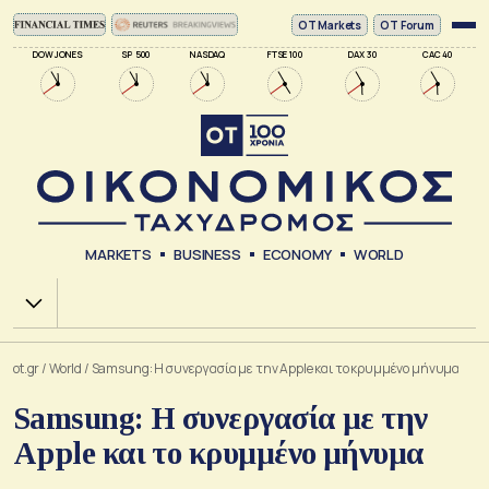
ΟΤ Markets
OT Forum
DOW JONES
SP 500
NASDAQ
FTSE 100
DAX 30
CAC 40
MARKETS
BUSINESS
ECONOMY
WORLD
Χ.Α.
ot.gr
/
World
/
Samsung: Η συνεργασία με την Apple και το κρυμμένο μήνυμα
Samsung: Η συνεργασία με την
Apple και το κρυμμένο μήνυμα