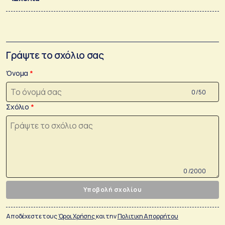
Γράψτε το σχόλιο σας
Όνομα
0 /50
Σχόλιο
0 /2000
Υποβολή σχολίου
Αποδέχεστε τους
Όροι Χρήσης
και την
Πολιτικη Απορρήτου