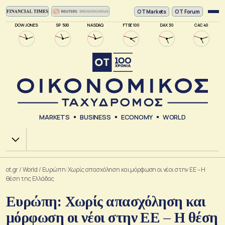
ΟΤ Markets
OT Forum
DOW JONES
SP 500
NASDAQ
FTSE 100
DAX 30
CAC 40
MARKETS
BUSINESS
ECONOMY
WORLD
Χ.Α.
ot.gr
/
World
/
Ευρώπη: Χωρίς απασχόληση και μόρφωση οι νέοι στην ΕΕ – Η
θέση της Ελλάδας
Ευρώπη: Χωρίς απασχόληση και
μόρφωση οι νέοι στην ΕΕ – Η θέση