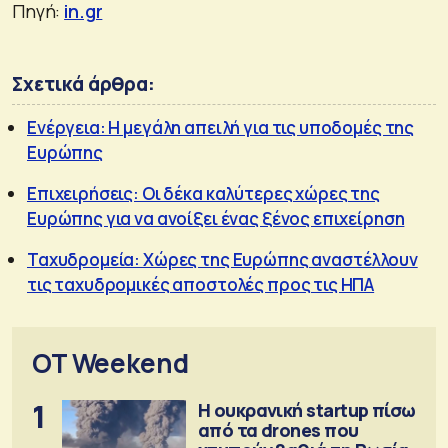
Πηγή:
in.gr
Σχετικά άρθρα:
Ενέργεια: Η μεγάλη απειλή για τις υποδομές της
Ευρώπης
Επιχειρήσεις: Οι δέκα καλύτερες χώρες της
Ευρώπης για να ανοίξει ένας ξένος επιχείρηση
Ταχυδρομεία: Χώρες της Ευρώπης αναστέλλουν
τις ταχυδρομικές αποστολές προς τις ΗΠΑ
OT Weekend
1
Η ουκρανική startup πίσω
από τα drones που