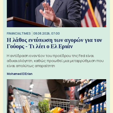
FINANCIAL TIMES
08.08.2026, 07:00
Η λάθος εντύπωση των αγορών για τον
Γούορς - Τι λέει ο Ελ Εριάν
Η αντίδραση εναντίον του προέδρου της Fed είναι
αδικαιολόγητη, καθώς προωθεί μια μεταρρύθμιση που
είναι απολύτως απαραίτητη
Mohamed El Erian