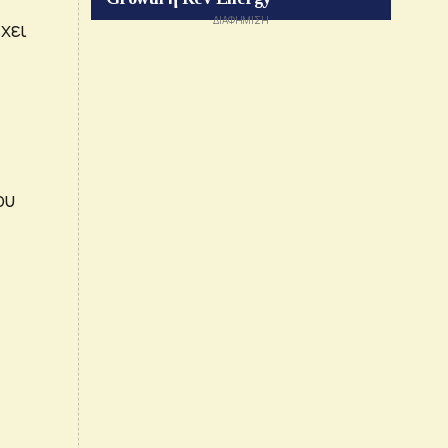
χει
ου