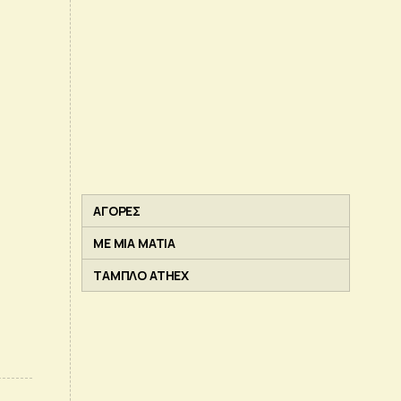
ΑΓΟΡΕΣ
ΜΕ ΜΙΑ ΜΑΤΙΑ
ΤΑΜΠΛΟ ATHEX