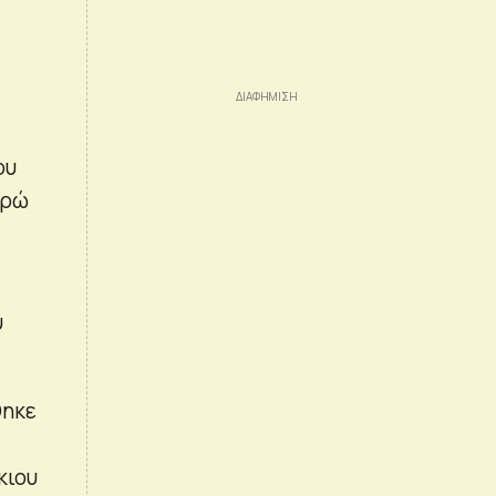
ου
υρώ
υ
θηκε
κιου