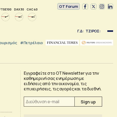
OT Forum
FTSE 100
DAX 30
CAC 40
Γ.Δ:
ΤΖΙΡΟΣ:
ουρισμός
#Πετρέλαιο
Εγγραφείτε στο OT Newsletter για την
καθημερινή σας ενημέρωση με
ειδήσεις από την οικονομία, τις
επιχειρήσεις, τις αγορές και τα διεθνή.