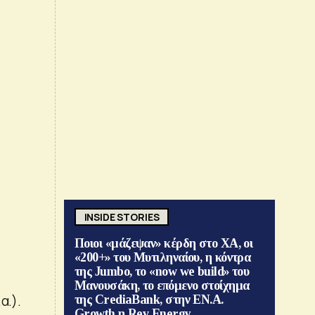
INSIDE STORIES
Ποιοι «μάζεψαν» κέρδη στο ΧΑ, οι
«200+» του Μυτιληναίου, η κόντρα
της Jumbo, το «now we build» του
Μανουσάκη, το επόμενο στοίχημα
α.).
της CrediaBank, στην ΕΝ.Α.
Growth η Rev Energy