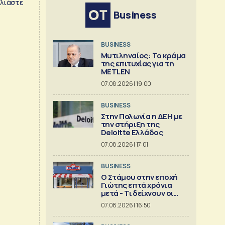
λιάστε
Business
BUSINESS
Μυτιληναίος: Το κράμα
της επιτυχίας για τη
METLEN
07.08.2026 | 19:00
BUSINESS
Στην Πολωνία η ΔΕΗ με
την στήριξη της
Deloitte Ελλάδος
07.08.2026 | 17:01
BUSINESS
Ο Στάμου στην εποχή
Γιώτης επτά χρόνια
μετά - Τι δείχνουν οι
αριθμοί
07.08.2026 | 16:50