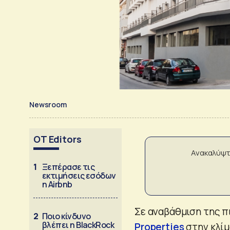
Newsroom
OT Editors
Ανακαλύψτ
1
Ξεπέρασε τις
εκτιμήσεις εσόδων
η Airbnb
Σε αναβάθμιση της π
2
Ποιο κίνδυνο
βλέπει η BlackRock
Properties
στην κλίμ