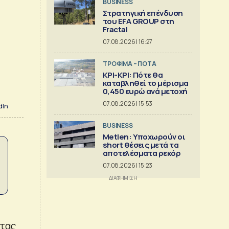
BUSINESS
Στρατηγική επένδυση
του EFA GROUP στη
Fractal
07.08.2026 | 16:27
ΤΡΟΦΙΜΑ – ΠΟΤΑ
ΚΡΙ-ΚΡΙ: Πότε θα
καταβληθεί το μέρισμα
0,450 ευρώ ανά μετοχή
07.08.2026 | 15:53
dIn
BUSINESS
Metlen: Υποχωρούν οι
short θέσεις μετά τα
αποτελέσματα ρεκόρ
07.08.2026 | 15:23
ντας