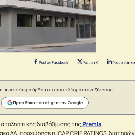
Post on Facebook
Post on X
Post on Linke
ε περισσότερα άρθρα στα αποτελέσματα αναζήτησης
Προσθήκη του ot.gr στην Google
ιστοληπτικής διαβάθμισης της
Premia
ακα ΑA, προχώρησε η ICAP CRIF RATINGS, διατηρώ