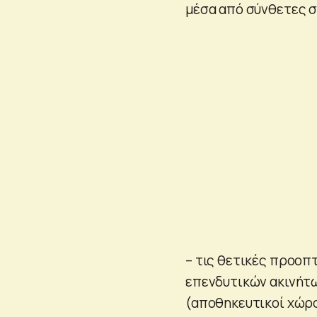
μέσα από σύνθετες σ
– τις θετικές προοπ
επενδυτικών ακινήτω
(αποθηκευτικοί χώροι