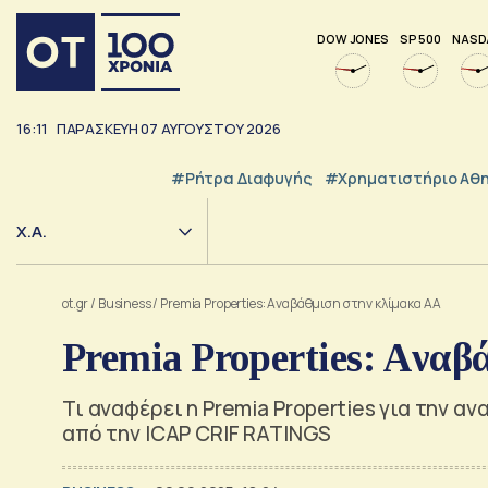
DOW JONES
SP 500
NASD
16:11
ΠΑΡΑΣΚΕΥΗ
07
ΑΥΓΟΥΣΤΟΥ
2026
#ρήτρα Διαφυγής
#Χρηματιστήριο Αθ
Χ.Α.
ot.gr
/
Business
/
Premia Properties: Aναβάθμιση στην κλίμακα ΑA
Premia Properties: Aνα
Τι αναφέρει η Premia Properties για την 
από την ICAP CRIF RATINGS