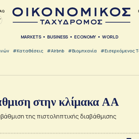
AQ
MARKETS
BUSINESS
ECONOMY
WORLD
ηνών
#Καταθέσεις
#Airbnb
#Βιομηχανία
#εισερχόμενος Τ
βάθμιση στην κλίμακα ΑA
αναβάθμιση της πιστοληπτικής διαβάθμισης