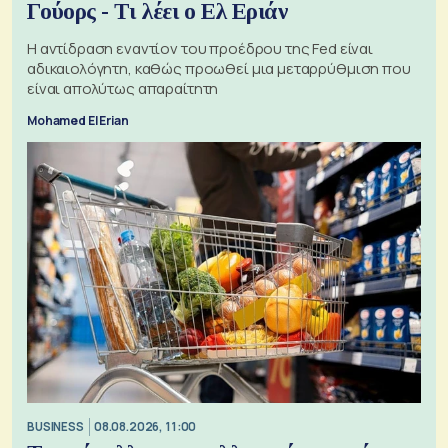
Γούορς - Τι λέει ο Ελ Εριάν
Η αντίδραση εναντίον του προέδρου της Fed είναι
αδικαιολόγητη, καθώς προωθεί μια μεταρρύθμιση που
είναι απολύτως απαραίτητη
Mohamed El Erian
BUSINESS
08.08.2026, 11:00