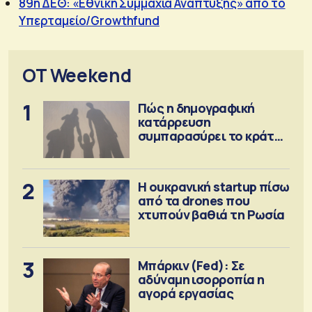
89η ΔΕΘ: «Εθνική Συμμαχία Ανάπτυξης» από το
Υπερταμείο/Growthfund
OT Weekend
1
Πώς η δημογραφική
κατάρρευση
συμπαρασύρει το κράτος
πρόνοιας
2
Η ουκρανική startup πίσω
από τα drones που
χτυπούν βαθιά τη Ρωσία
3
Μπάρκιν (Fed): Σε
αδύναμη ισορροπία η
αγορά εργασίας