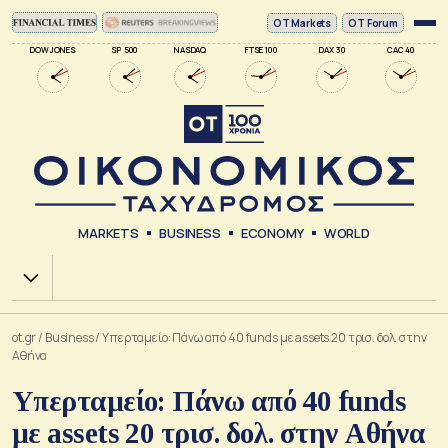
ΟΤ Markets
OT Forum
DOW JONES
SP 500
NASDAQ
FTSE 100
DAX 30
CAC 40
MARKETS
BUSINESS
ECONOMY
WORLD
Χ.Α.
ot.gr
/
Business
/
Υπερταμείο: Πάνω από 40 funds με assets 20 τρισ. δολ. στην
Αθήνα
Υπερταμείο: Πάνω από 40 funds
με assets 20 τρισ. δολ. στην Αθήνα