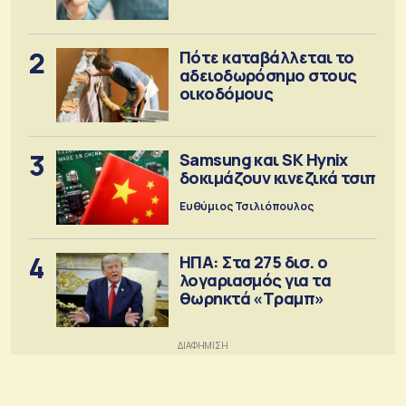
έκδοση
2
Πότε καταβάλλεται το
αδειοδωρόσημο στους
οικοδόμους
3
Samsung και SK Hynix
δοκιμάζουν κινεζικά τσιπ
Ευθύμιος Τσιλιόπουλος
4
ΗΠΑ: Στα 275 δισ. ο
λογαριασμός για τα
θωρηκτά «Τραμπ»