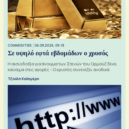
COMMODITIES
06.08.2026, 09:18
Σε υψηλό εφτά εβδομάδων ο χρυσός
Η αισιοδοξία για άνοιγμα των Στενών του Ορμούζ δίνει
καύσιμα στις αγορές - Ο χρυσός συνεχίζει ανοδικά
Τζούλη Καλημέρη