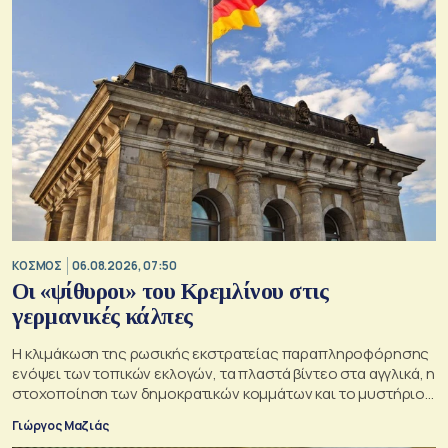
ΚΟΣΜΟΣ
06.08.2026, 07:50
Οι «ψίθυροι» του Κρεμλίνου στις
γερμανικές κάλπες
Η κλιμάκωση της ρωσικής εκστρατείας παραπληροφόρησης
ενόψει των τοπικών εκλογών, τα πλαστά βίντεο στα αγγλικά, η
στοχοποίηση των δημοκρατικών κομμάτων και το μυστήριο
της παράδοξης στρατηγικής.
Γιώργος Μαζιάς