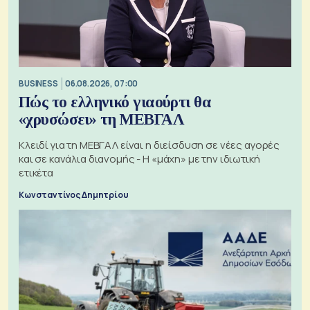
BUSINESS
06.08.2026, 07:00
Πώς το ελληνικό γιαούρτι θα
«χρυσώσει» τη ΜΕΒΓΑΛ
Κλειδί για τη ΜΕΒΓΑΛ είναι η διείσδυση σε νέες αγορές
και σε κανάλια διανομής - Η «μάχη» με την ιδιωτική
ετικέτα
Κωνσταντίνος Δημητρίου