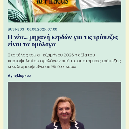
BUSINESS
06.08.2026, 07:00
Η νέα... μηχανή κερδών για τις τράπεζες
είναι τα ομόλογα
Στο τέλος του α΄ εξαμήνου 2026 η αξία του
χαρτοφυλακίου ομολόγων από τις συστημικές τράπεζες
είχε διαμορφωθεί σε 95 δισ. ευρώ
Αγης Μάρκου