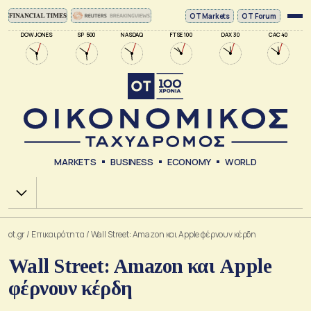
ΟΤ Markets
OT Forum
DOW JONES
SP 500
NASDAQ
FTSE 100
DAX 30
CAC 40
MARKETS
BUSINESS
ECONOMY
WORLD
Χ.Α.
ot.gr
/
Επικαιρότητα
/
Wall Street: Amazon και Apple φέρνουν κέρδη
Wall Street: Amazon και Apple
φέρνουν κέρδη