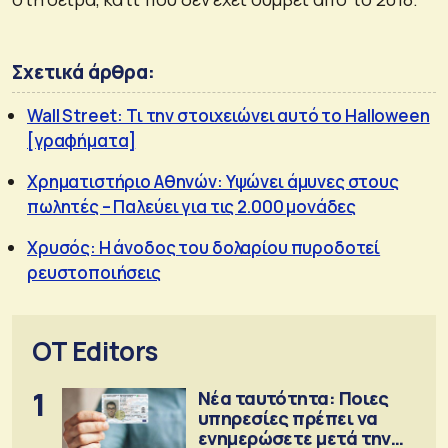
Σχετικά άρθρα:
Wall Street: Τι την στοιχειώνει αυτό το Halloween
[γραφήματα]
Χρηματιστήριο Αθηνών: Υψώνει άμυνες στους
πωλητές – Παλεύει για τις 2.000 μονάδες
Χρυσός: Η άνοδος του δολαρίου πυροδοτεί
ρευστοποιήσεις
OT Editors
1
Νέα ταυτότητα: Ποιες
υπηρεσίες πρέπει να
ενημερώσετε μετά την