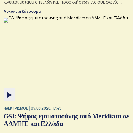
κινείται μεταξύ απειλών και προσκλήσεων για συμφωνία.
Αλλά αυτό που θέλει είναι μακριά από αυτά που συζητούν
Αρχοντία Κάτσουρα
Μουσκάτ και Τεχεράνη.
ΗΛΕΚΤΡΙΣΜΟΣ
05.08.2026, 17:45
GSI: Ψήφος εμπιστοσύνης από Meridiam σε
ΑΔΜΗΕ και Ελλάδα