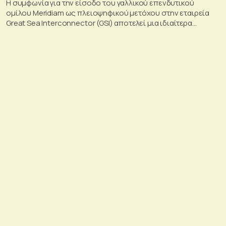
Η συμφωνία για την είσοδο του γαλλικού επενδυτικού
ομίλου Meridiam ως πλειοψηφικού μετόχου στην εταιρεία
Great Sea Interconnector (GSI) αποτελεί μια ιδιαίτερα
σημαντική εξέλιξη για την ηλεκτρική διασύνδεση Ελλάδας –
Κύπρου