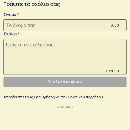
Γράψτε το σχόλιο σας
Όνομα
0 /50
Σχόλιο
0 /2000
Υποβολή σχολίου
Αποδέχεστε τους
Όροι Χρήσης
και την
Πολιτικη Απορρήτου