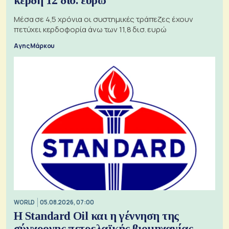
κέρδη 12 δισ. ευρώ
Μέσα σε 4,5 χρόνια οι συστημικές τράπεζες έχουν
πετύχει κερδοφορία άνω των 11,8 δισ. ευρώ
Αγης Μάρκου
WORLD
05.08.2026, 07:00
Η Standard Oil και η γέννηση της
σύγχρονης πετρελαϊκής βιομηχανίας