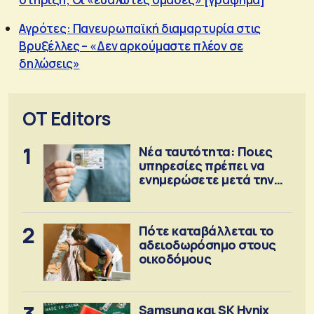
Αγρότες: Πανευρωπαϊκή διαμαρτυρία στις
Βρυξέλλες – «Δεν αρκούμαστε πλέον σε
δηλώσεις»
OT Editors
1
Νέα ταυτότητα: Ποιες
υπηρεσίες πρέπει να
ενημερώσετε μετά την
έκδοση
2
Πότε καταβάλλεται το
αδειοδωρόσημο στους
οικοδόμους
Samsung και SK Hynix