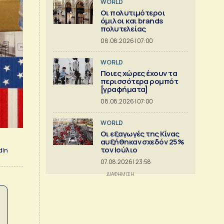
WORLD
Οι πολυτιμότεροι
όμιλοι και brands
πολυτελείας
08.08.2026 | 07:00
WORLD
Ποιες χώρες έχουν τα
περισσότερα ρομπότ
[γραφήματα]
08.08.2026 | 07:00
WORLD
Οι εξαγωγές της Κίνας
αυξήθηκαν σχεδόν 25%
τον Ιούλιο
dIn
07.08.2026 | 23:58