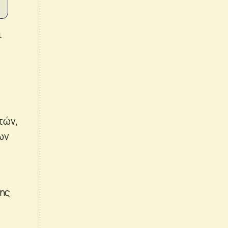
ι
τών,
ων
της