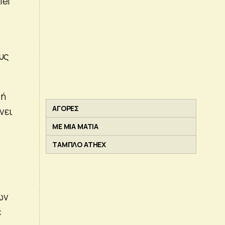
iel
υς
 ή
ΑΓΟΡΕΣ
νει
ΜΕ ΜΙΑ ΜΑΤΙΑ
ΤΑΜΠΛΟ ATHEX
ων
ε