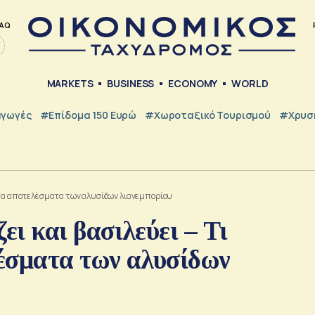
AQ
MARKETS
BUSINESS
ECONOMY
WORLD
γωγές
#Επίδομα 150 Ευρώ
#Χωροταξικό Τουρισμού
#Χρυσή
 τα αποτελέσματα των αλυσίδων λιανεμπορίου
 και βασιλεύει – Τι
έσματα των αλυσίδων