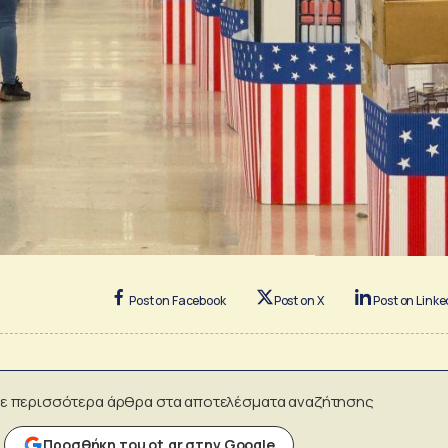
Post on Facebook
Post on X
Post on Linke
ε περισσότερα άρθρα στα αποτελέσματα αναζήτησης
Προσθήκη του ot.gr στην Google