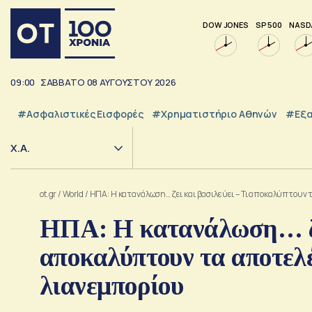
DOW JONES
SP 500
NASD
09:00
ΣΑΒΒΑΤΟ
08
ΑΥΓΟΥΣΤΟΥ
2026
#Ασφαλιστικές Εισφορές
#Χρηματιστήριο Αθηνών
#εξα
Χ.Α.
ot.gr
/
World
/
ΗΠΑ: Η κατανάλωση… ζει και βασιλεύει – Τι αποκαλύπτουν
ΗΠΑ: Η κατανάλωση… ζει
αποκαλύπτουν τα αποτελ
λιανεμπορίου