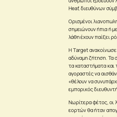
άνθρωποι ξοδεύουν λι
Heaf, διευθύνων σύμ
Ορισμένοι λιανοπωλητ
σημειώνουν ήπια ή με
λάθη έχουν παίξει ρό
Η Target ανακοίνωσε
αδύναμη ζήτηση. Τα σ
τα καταστήματα και τ
αγοραστές να αισθάν
«θέλουν να συνυπάρχο
εμπορικός διευθυντή
Νωρίτερα φέτος, οι 
εορτών θα ήταν απογ