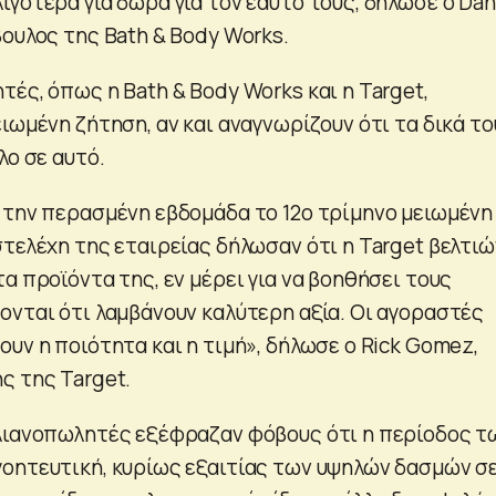
γότερα για δώρα για τον εαυτό τους, δήλωσε ο Dan
βουλος της Bath & Body Works.
ές, όπως η Bath & Body Works και η Target,
ιωμένη ζήτηση, αν και αναγνωρίζουν ότι τα δικά το
λο σε αυτό.
 την περασμένη εβδομάδα το 12ο τρίμηνο μειωμένη
τελέχη της εταιρείας δήλωσαν ότι η Target βελτιώ
α προϊόντα της, εν μέρει για να βοηθήσει τους
ονται ότι λαμβάνουν καλύτερη αξία. Οι αγοραστές
υν η ποιότητα και η τιμή», δήλωσε ο Rick Gomez,
ς της Target.
λιανοπωλητές εξέφραζαν φόβους ότι η περίοδος τ
οητευτική, κυρίως εξαιτίας των υψηλών δασμών σ