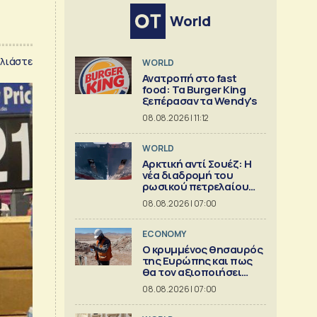
World
λιάστε
WORLD
Ανατροπή στο fast
food: Τα Burger King
ξεπέρασαν τα Wendy's
08.08.2026 | 11:12
WORLD
Αρκτική αντί Σουέζ: Η
νέα διαδρομή του
ρωσικού πετρελαίου
[Γράφημα]
08.08.2026 | 07:00
ECONOMY
Ο κρυμμένος θησαυρός
της Ευρώπης και πως
θα τον αξιοποιήσει
[γράφημα]
08.08.2026 | 07:00