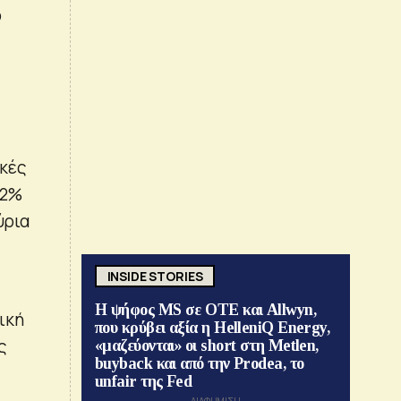
ό
ικές
,2%
ύρια
INSIDE STORIES
Η ψήφος MS σε ΟΤΕ και Allwyn,
ική
που κρύβει αξία η HelleniQ Energy,
ς
«μαζεύονται» οι short στη Metlen,
buyback και από την Prodea, το
unfair της Fed