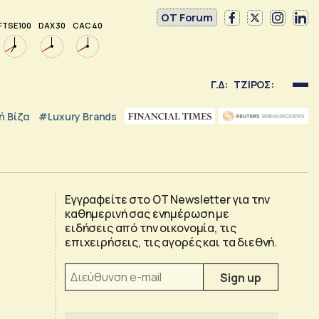
OT Forum
FTSE 100
DAX 30
CAC 40
Γ.Δ:
ΤΖΙΡΟΣ:
 Βίζα
#luxury Brands
Εγγραφείτε στο OT Newsletter για την
καθημερινή σας ενημέρωση με
ειδήσεις από την οικονομία, τις
επιχειρήσεις, τις αγορές και τα διεθνή.