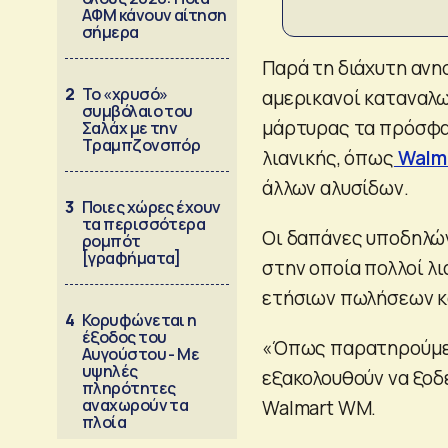
ΑΦΜ κάνουν αίτηση
σήμερα
Παρά τη διάχυτη ανησ
2
Το «χρυσό»
αμερικανοί καταναλω
συμβόλαιο του
μάρτυρας τα πρόσφα
Σαλάχ με την
Τραμπζονσπόρ
λιανικής, όπως
Walm
άλλων αλυσίδων.
3
Ποιες χώρες έχουν
τα περισσότερα
Οι δαπάνες υποδηλών
ρομπότ
[γραφήματα]
στην οποία πολλοί λ
ετήσιων πωλήσεων κ
4
Κορυφώνεται η
έξοδος του
«Όπως παρατηρούμε τ
Αυγούστου - Με
υψηλές
εξακολουθούν να ξοδε
πληρότητες
αναχωρούν τα
Walmart WM.
πλοία