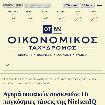
ΟΤ Markets
OT Forum
DOW JONES
SP 500
NASDAQ
FTSE 100
DAX 30
CAC 40
MARKETS
BUSINESS
ECONOMY
WORLD
Χ.Α.
ot.gr
/
World
/
Αγορά οικιακών συσκευών: Οι παγκόσμιες τάσεις της NielsenIQ
που θα επηρεάσουν Ελλάδα και Ευρώπη
Αγορά οικιακών συσκευών: Οι
παγκόσμιες τάσεις της NielsenIQ