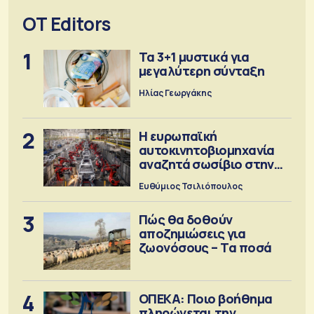
OT Editors
1
Τα 3+1 μυστικά για
μεγαλύτερη σύνταξη
Ηλίας Γεωργάκης
2
Η ευρωπαϊκή
αυτοκινητοβιομηχανία
αναζητά σωσίβιο στην
Κίνα
Ευθύμιος Τσιλιόπουλος
3
Πώς θα δοθούν
αποζημιώσεις για
ζωονόσους – Τα ποσά
4
ΟΠΕΚΑ: Ποιο βοήθημα
πληρώνεται την