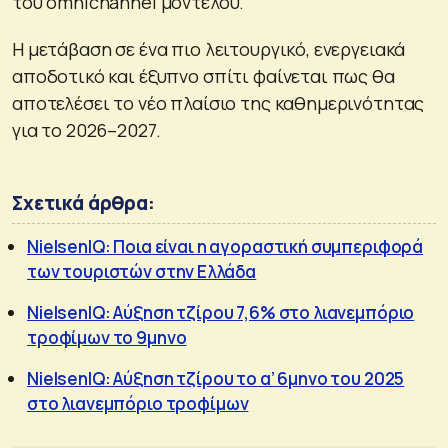
του omnichannel μοντέλου.
Η μετάβαση σε ένα πιο λειτουργικό, ενεργειακά
αποδοτικό και έξυπνο σπίτι φαίνεται πως θα
αποτελέσει το νέο πλαίσιο της καθημερινότητας
για το 2026–2027.
Σχετικά άρθρα:
NielsenIQ: Ποια είναι η αγοραστική συμπεριφορά
των τουριστών στην Ελλάδα
NielsenIQ: Αύξηση τζίρου 7,6% στο λιανεμπόριο
τροφίμων το 9μηνο
NielsenIQ: Αύξηση τζίρου το α’ 6μηνο του 2025
στο λιανεμπόριο τροφίμων