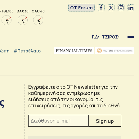
OT Forum
FTSE 100
DAX 30
CAC 40
Γ.Δ:
ΤΖΙΡΟΣ:
ρώπη
#Πετρέλαιο
Εγγραφείτε στο OT Newsletter για την
καθημερινή σας ενημέρωση με
ς
ειδήσεις από την οικονομία, τις
επιχειρήσεις, τις αγορές και τα διεθνή.