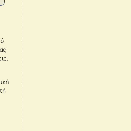
πό
ρας
ις.
τική
τή