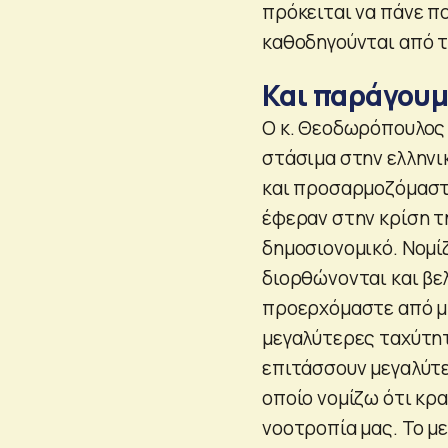
πρόκειται να πάνε π
καθοδηγούνται από τ
Και παράγουμ
Ο κ. Θεοδωρόπουλος
στάσιμα στην ελληνι
και προσαρμοζόμαστε
έφεραν στην κρίση τ
δημοσιονομικό. Νομί
διορθώνονται και βε
προερχόμαστε από μι
μεγαλύτερες ταχύτητ
επιτάσσουν μεγαλύτε
οποίο νομίζω ότι κρα
νοοτροπία μας. Το μ