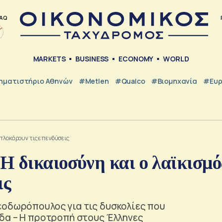
AQ
MARKETS
BUSINESS
ECONOMY
WORLD
ηματιστήριο Αθηνών
#metlen
#Qualco
#Βιομηχανία
#Ευ
μπλοκάρουν τις επενδύσεις
Η δικαιοσύνη και ο λαϊκισμό
ις
εοδωρόπουλος για τις δυσκολίες που
άδα – Η προτροπή στους Έλληνες