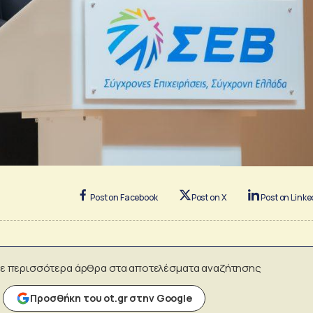
Post on Facebook
Post on X
Post on Linke
ε περισσότερα άρθρα στα αποτελέσματα αναζήτησης
Προσθήκη του ot.gr στην Google