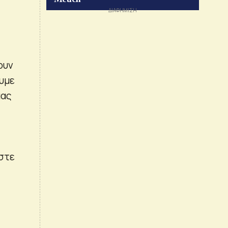
ουν
ουμε
μας
αστε