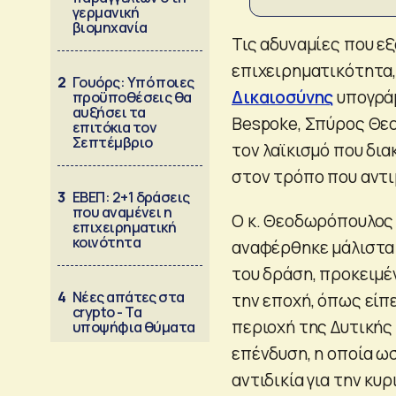
γερμανική
βιομηχανία
Τις αδυναμίες που εξ
επιχειρηματικότητα
2
Γουόρς: Υπό ποιες
Δικαιοσύνης
υπογράμ
προϋποθέσεις θα
αυξήσει τα
Bespoke, Σπύρος Θε
επιτόκια τον
Σεπτέμβριο
τον λαϊκισμό που δι
στον τρόπο που αντι
3
ΕΒΕΠ: 2+1 δράσεις
που αναμένει η
Ο κ. Θεοδωρόπουλος 
επιχειρηματική
κοινότητα
αναφέρθηκε μάλιστα 
του δράση, προκειμέ
4
Νέες απάτες στα
την εποχή, όπως είπ
crypto - Τα
περιοχή της Δυτικής
υποψήφια θύματα
επένδυση, η οποία ω
αντιδικία για την κυ