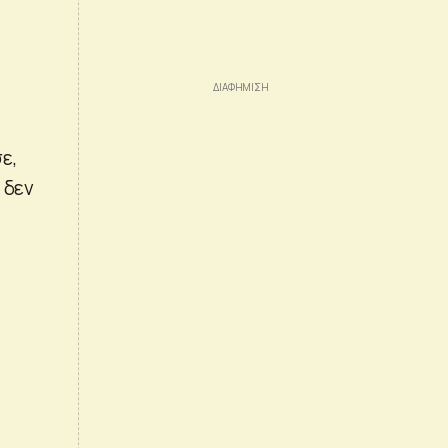
ε,
 δεν