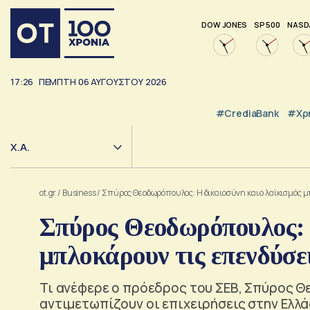
DOW JONES
SP 500
NASD
17:26
ΠΕΜΠΤΗ
06
ΑΥΓΟΥΣΤΟΥ
2026
#CrediaBank
#Χρ
Χ.Α.
ot.gr
/
Business
/
Σπύρος Θεοδωρόπουλος: Η δικαιοσύνη και ο λαϊκισμός 
Σπύρος Θεοδωρόπουλος: 
μπλοκάρουν τις επενδύσε
Τι ανέφερε ο πρόεδρος του ΣΕΒ, Σπύρος Θ
αντιμετωπίζουν οι επιχειρήσεις στην Ελλ