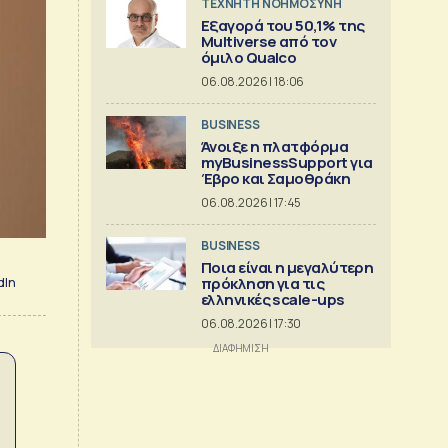
TΕΧΝΗΤΗ ΝΟΗΜΟΣΥΝΗ
Εξαγορά του 50,1% της
Multiverse από τον
όμιλο Qualco
06.08.2026 | 18:06
BUSINESS
Άνοιξε η πλατφόρμα
myBusinessSupport για
Έβρο και Σαμοθράκη
06.08.2026 | 17:45
BUSINESS
Ποια είναι η μεγαλύτερη
πρόκληση για τις
dIn
ελληνικές scale-ups
06.08.2026 | 17:30