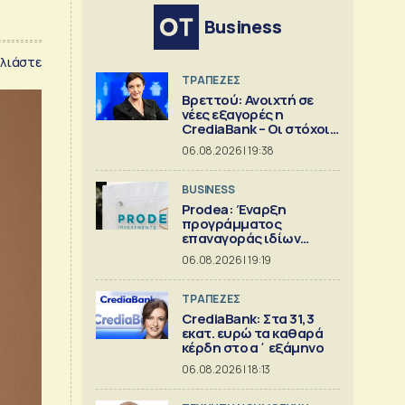
Business
λιάστε
ΤΡΑΠΕΖΕΣ
Βρεττού: Ανοιχτή σε
νέες εξαγορές η
CrediaBank – Οι στόχοι
για το 2026
06.08.2026 | 19:38
BUSINESS
Prodea: Έναρξη
προγράμματος
επαναγοράς ιδίων
μετοχών
06.08.2026 | 19:19
ΤΡΑΠΕΖΕΣ
CrediaBank: Στα 31,3
εκατ. ευρώ τα καθαρά
κέρδη στο α΄ εξάμηνο
06.08.2026 | 18:13