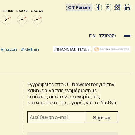
OT Forum
FTSE 100
DAX 30
CAC 40
Γ.Δ:
ΤΖΙΡΟΣ:
Amazon
#Metlen
Εγγραφείτε στο OT Newsletter για την
καθημερινή σας ενημέρωση με
ειδήσεις από την οικονομία, τις
επιχειρήσεις, τις αγορές και τα διεθνή.