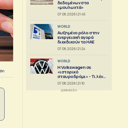
δεδομένων στα
«μουλωχτά»
07.08.2026 | 21:45
WORLD
Αυξημένο ρόλο στην
ενεργειακή αγορά
διεκδικούν τα ΗΑΕ
07.08.2026 | 21:24
WORLD
Η Volkswagen σε
dIn
«ιστορικό
σταυροδρόμι» - Τι λένε
οι οικογένειες που την
07.08.2026 | 21:10
ελέγχουν