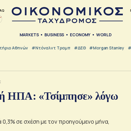
AQ
MARKETS
BUSINESS
ECONOMY
WORLD
τήριο Αθηνών
#Ντόναλντ Τραμπ
#ΔΕΘ
#Morgan Stanley
#
ς
ή ΗΠΑ: «Τσίμπησε» λόγω
 0,3% σε σχέση με τον προηγούμενο μήνα,