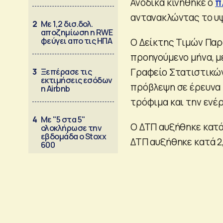
Ανοδικά κινήθηκε ο
π
αντανακλώντας το υψ
2
Με 1,2 δισ.δολ.
αποζημίωση η RWE
φεύγει απο τις ΗΠΑ
Ο Δείκτης Τιμών Παρ
προηγούμενο μήνα, μ
Γραφείο Στατιστικών
3
Ξεπέρασε τις
εκτιμήσεις εσόδων
πρόβλεψη σε έρευνα 
η Airbnb
τρόφιμα και την ενέρ
4
Με "5 στα 5"
Ο ΔΤΠ αυξήθηκε κατά 
ολοκλήρωσε την
εβδομάδα ο Stoxx
ΔΤΠ αυξήθηκε κατά 2
600