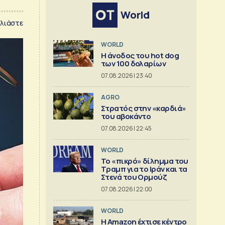
World
λιάστε
WORLD
Η άνοδος του hot dog
των 100 δολαρίων
07.08.2026 | 23:40
AGRO
Στρατός στην «καρδιά»
του αβοκάντο
07.08.2026 | 22:45
WORLD
Το «πικρό» δίλημμα του
Τραμπ για το Ιράν και τα
Στενά του Ορμούζ
07.08.2026 | 22:00
WORLD
Η Amazon έχτισε κέντρο