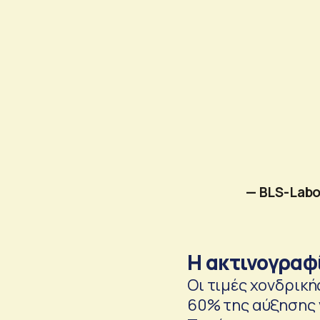
— BLS-Labo
Η ακτινογραφ
Οι τιμές χονδρικ
60% της αύξησης 