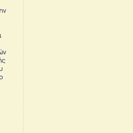
ην
ι
ών
ής
υ
ο