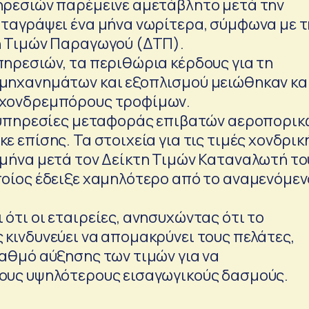
ηρεσιών παρέμεινε αμετάβλητο μετά την
αταγράψει ένα μήνα νωρίτερα, σύμφωνα με τ
η Τιμών Παραγωγού (ΔΤΠ).
πηρεσιών, τα περιθώρια κέρδους για τη
μηχανημάτων και εξοπλισμού μειώθηκαν κα
 χονδρεμπόρους τροφίμων.
ς υπηρεσίες μεταφοράς επιβατών αεροπορικ
ε επίσης. Τα στοιχεία για τις τιμές χονδρικ
 μήνα μετά τον Δείκτη Τιμών Καταναλωτή το
ποίος έδειξε χαμηλότερο από το αναμενόμεν
ότι οι εταιρείες, ανησυχώντας ότι το
κινδυνεύει να απομακρύνει τους πελάτες,
βαθμό αύξησης των τιμών για να
ους υψηλότερους εισαγωγικούς δασμούς.