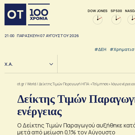
DOW JONES
SP 500
NASD
21:00
ΠΑΡΑΣΚΕΥΗ
07
ΑΥΓΟΥΣΤΟΥ
2026
#ΔΕΗ
#Χρηματισ
Χ.Α.
ot.gr
/
World
/
Δείκτης Τιμών Παραγωγή ΗΠΑ: «Τσίμπησε» λόγω ενέργεια
Δείκτης Τιμών Παραγωγ
ενέργειας
Ο Δείκτης Τιμών Παραγωγού αυξήθηκε κατά
μετά από μείωση 0,1% τον Αύγουστο