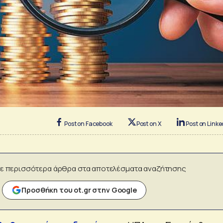
Post on Facebook
Post on X
Post on Linke
ε περισσότερα άρθρα στα αποτελέσματα αναζήτησης
Προσθήκη του ot.gr στην Google