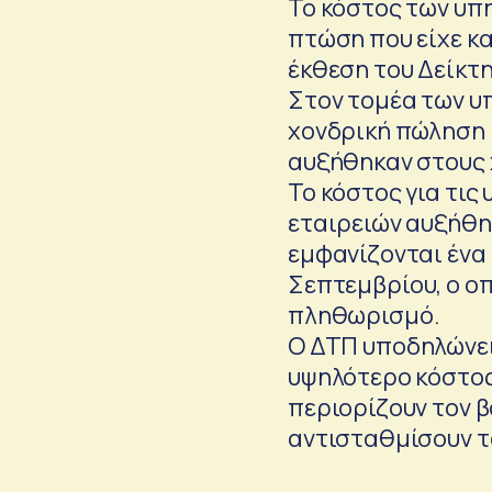
Το κόστος των υπ
πτώση που είχε κ
έκθεση του Δείκτ
Στον τομέα των υ
χονδρική πώληση 
αυξήθηκαν στους
Το κόστος για τι
εταιρειών αυξήθηκ
εμφανίζονται ένα
Σεπτεμβρίου, ο ο
πληθωρισμό.
Ο ΔΤΠ υποδηλώνει 
υψηλότερο κόστος 
περιορίζουν τον 
αντισταθμίσουν τ