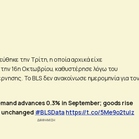
ύθηκε την Τρίτη, η οποία αρχικά είχε
 την 16η Οκτωβρίου, καθυστέρησε λόγω του
έρνησης. Το BLS δεν ανακοίνωσε ημερομηνία για το
 demand advances 0.3% in September; goods rise
s unchanged
#BLSData
https://t.co/5Me9o2tuIz