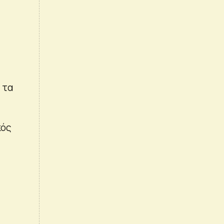
 τα
κός