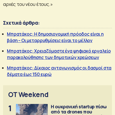
αρχές του νέου έτους.»
Σχετικά άρθρα:
Μπρατάκος: Η δημοσιονομική πρόοδος είναι η
βάση – Οι μεταρρυθμίσεις είναι το μέλλον
Μπρατάκος: Χρειαζόμαστε ένα ψηφιακό εργαλείο
παρακολούθησης των δημοτικών χρεώσεων
Μπρατάκος: Δίκαιος ανταγωνισμός οι δασμοί στα
δέματα έως 150 ευρώ
OT Weekend
1
Η ουκρανική startup πίσω
από τα drones που