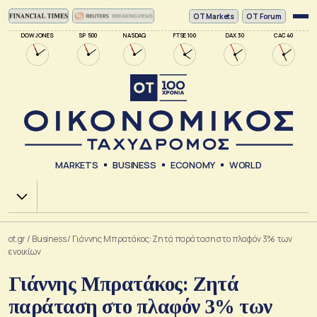
ΟΤ Markets
OT Forum
DOW JONES
SP 500
NASDAQ
FTSE 100
DAX 30
CAC 40
MARKETS
BUSINESS
ECONOMY
WORLD
Χ.Α.
ot.gr
/
Business
/
Γιάννης Μπρατάκος: Ζητά παράταση στο πλαφόν 3% των
ενοικίων
Γιάννης Μπρατάκος: Ζητά
παράταση στο πλαφόν 3% των