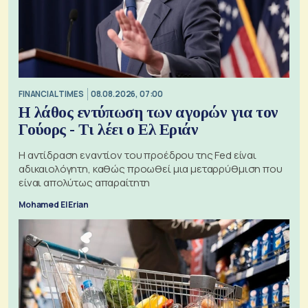
FINANCIAL TIMES
08.08.2026, 07:00
Η λάθος εντύπωση των αγορών για τον
Γούορς - Τι λέει ο Ελ Εριάν
Η αντίδραση εναντίον του προέδρου της Fed είναι
αδικαιολόγητη, καθώς προωθεί μια μεταρρύθμιση που
είναι απολύτως απαραίτητη
Mohamed El Erian