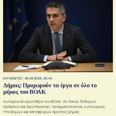
ΚΑΤΑΣΚΕΥΕΣ
06.08.2026, 20:45
Δήμας: Προχωρούν τα έργα σε όλο το
μήκος του ΒΟΑΚ
Αυτοψία σε εργοτάξια του ΒΟΑΚ, σε Χανιά, Ρέθυμνο,
Ηράκλειο και Άγιο Νικόλαο, πραγματοποίησε ο υπουργός
Υποδομών και Μεταφορών Χρίστος Δήμας