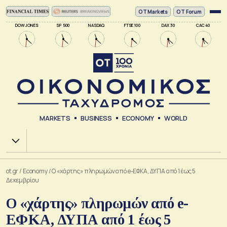
ΟΤ Markets
OT Forum
DOW JONES
SP 500
NASDAQ
FTSE 100
DAX 30
CAC 40
MARKETS
BUSINESS
ECONOMY
WORLD
Χ.Α.
ot.gr
/
Economy
/
Ο «χάρτης» πληρωμών από e-ΕΦΚΑ, ΔΥΠΑ από 1 έως 5
Δεκεμβρίου
Ο «χάρτης» πληρωμών από e-
ΕΦΚΑ, ΔΥΠΑ από 1 έως 5