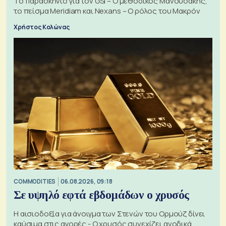
Το παρασκήνιο για τον GSI – Ο μεθοδικός Μανουσάκης,
το πείσμα Meridiam και Nexans – Ο ρόλος του Μακρόν
Χρήστος Κολώνας
COMMODITIES
06.08.2026, 09:18
Σε υψηλό εφτά εβδομάδων ο χρυσός
Η αισιοδοξία για άνοιγμα των Στενών του Ορμούζ δίνει
καύσιμα στις αγορές - Ο χρυσός συνεχίζει ανοδικά