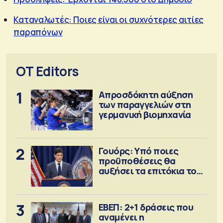
Καταναλωτές: Ποιες είναι οι συχνότερες αιτίες
παραπόνων
OT Editors
1
Απροσδόκητη αύξηση
των παραγγελιών στη
γερμανική βιομηχανία
2
Γουόρς: Υπό ποιες
προϋποθέσεις θα
αυξήσει τα επιτόκια τον
Σεπτέμβριο
3
ΕΒΕΠ: 2+1 δράσεις που
αναμένει η