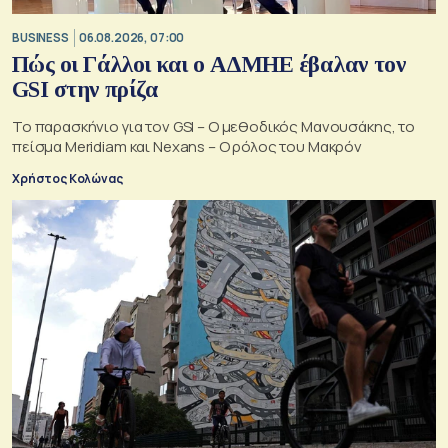
BUSINESS
06.08.2026, 07:00
Πώς οι Γάλλοι και ο ΑΔΜΗΕ έβαλαν τον
GSI στην πρίζα
Το παρασκήνιο για τον GSI – Ο μεθοδικός Μανουσάκης, το
πείσμα Meridiam και Nexans – Ο ρόλος του Μακρόν
Χρήστος Κολώνας