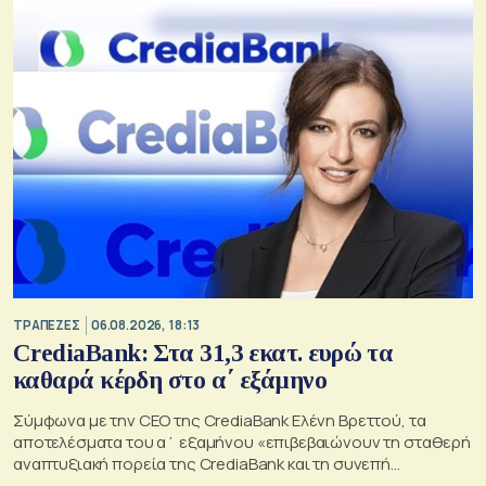
ΤΡΑΠΕΖΕΣ
06.08.2026, 18:13
CrediaBank: Στα 31,3 εκατ. ευρώ τα
καθαρά κέρδη στο α΄ εξάμηνο
Σύμφωνα με την CEO της CrediaBank Ελένη Βρεττού, τα
αποτελέσματα του α΄ εξαμήνου «επιβεβαιώνουν τη σταθερή
αναπτυξιακή πορεία της CrediaBank και τη συνεπή
υλοποίηση της στρατηγικής μας»