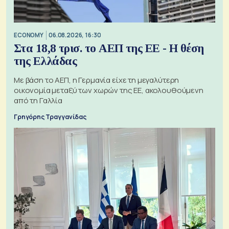
ECONOMY
06.08.2026, 16:30
Στα 18,8 τρισ. το ΑΕΠ της ΕΕ - Η θέση
της Ελλάδας
Με βάση το ΑΕΠ, η Γερμανία είχε τη μεγαλύτερη
οικονομία μεταξύ των χωρών της ΕΕ, ακολουθούμενη
από τη Γαλλία
Γρηγόρης Τραγγανίδας