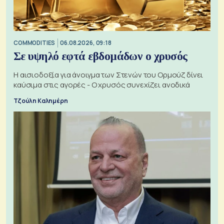
COMMODITIES
06.08.2026, 09:18
Σε υψηλό εφτά εβδομάδων ο χρυσός
Η αισιοδοξία για άνοιγμα των Στενών του Ορμούζ δίνει
καύσιμα στις αγορές - Ο χρυσός συνεχίζει ανοδικά
Τζούλη Καλημέρη