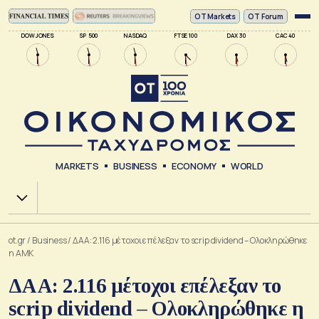
ΟΤ Markets
OT Forum
DOW JONES
SP 500
NASDAQ
FTSE 100
DAX 30
CAC 40
MARKETS
BUSINESS
ECONOMY
WORLD
Χ.Α.
ot.gr
/
Business
/
ΔΑΑ: 2.116 μέτοχοι επέλεξαν το scrip dividend – Ολοκληρώθηκε
η ΑΜΚ
ΔΑΑ: 2.116 μέτοχοι επέλεξαν το
scrip dividend – Ολοκληρώθηκε η