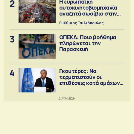
2
Η ευρωπαϊκή
αυτοκινητοβιομηχανία
αναζητά σωσίβιο στην
Κίνα
Ευθύμιος Τσιλιόπουλος
3
ΟΠΕΚΑ: Ποιο βοήθημα
πληρώνεται την
Παρασκευή
4
Γκουτέρες: Να
τερματιστούν οι
επιθέσεις κατά αμάχων
σε Ουκρανία και Ρωσία