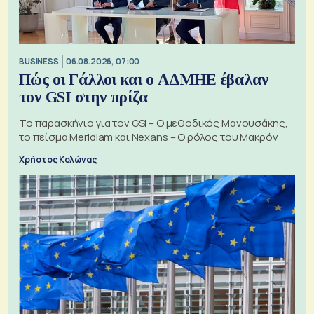
BUSINESS
06.08.2026, 07:00
Πώς οι Γάλλοι και ο ΑΔΜΗΕ έβαλαν
τον GSI στην πρίζα
Το παρασκήνιο για τον GSI – Ο μεθοδικός Μανουσάκης,
το πείσμα Meridiam και Nexans – Ο ρόλος του Μακρόν
Χρήστος Κολώνας