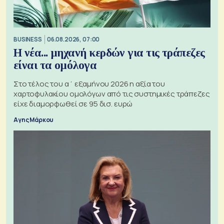
BUSINESS
06.08.2026, 07:00
Η νέα... μηχανή κερδών για τις τράπεζες
είναι τα ομόλογα
Στο τέλος του α΄ εξαμήνου 2026 η αξία του
χαρτοφυλακίου ομολόγων από τις συστημικές τράπεζες
είχε διαμορφωθεί σε 95 δισ. ευρώ
Αγης Μάρκου