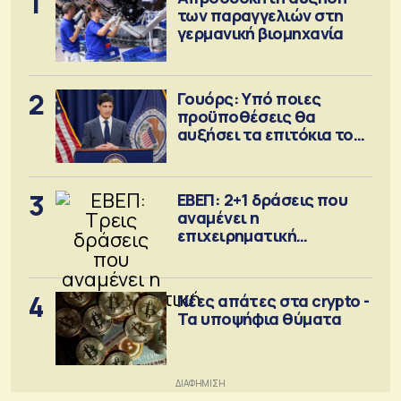
1
των παραγγελιών στη
γερμανική βιομηχανία
2
Γουόρς: Υπό ποιες
προϋποθέσεις θα
αυξήσει τα επιτόκια τον
Σεπτέμβριο
3
ΕΒΕΠ: 2+1 δράσεις που
αναμένει η
επιχειρηματική
κοινότητα
4
Νέες απάτες στα crypto -
Τα υποψήφια θύματα