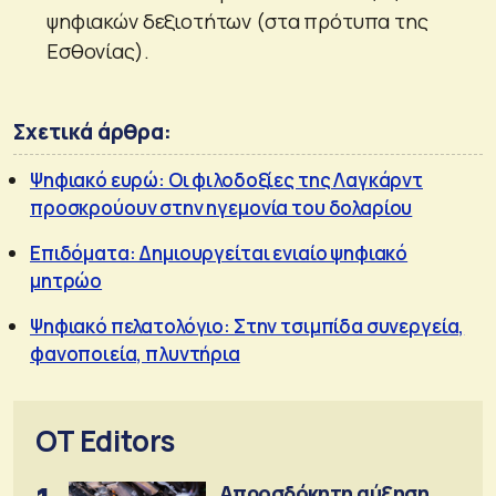
ψηφιακών δεξιοτήτων (στα πρότυπα της
Εσθονίας).
Σχετικά άρθρα:
Ψηφιακό ευρώ: Οι φιλοδοξίες της Λαγκάρντ
προσκρούουν στην ηγεμονία του δολαρίου
Επιδόματα: Δημιουργείται ενιαίο ψηφιακό
μητρώο
Ψηφιακό πελατολόγιο: Στην τσιμπίδα συνεργεία,
φανοποιεία, πλυντήρια
OT Editors
Απροσδόκητη αύξηση