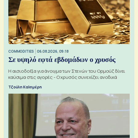
COMMODITIES
06.08.2026, 09:18
Σε υψηλό εφτά εβδομάδων ο χρυσός
Η αισιοδοξία για άνοιγμα των Στενών του Ορμούζ δίνει
καύσιμα στις αγορές - Ο χρυσός συνεχίζει ανοδικά
Τζούλη Καλημέρη