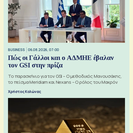
BUSINESS
06.08.2026, 07:00
Πώς οι Γάλλοι και ο ΑΔΜΗΕ έβαλαν
τον GSI στην πρίζα
Το παρασκήνιο για τον GSI – Ο μεθοδικός Μανουσάκης,
το πείσμα Meridiam και Nexans – Ο ρόλος του Μακρόν
Χρήστος Κολώνας