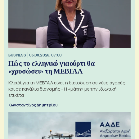
BUSINESS
06.08.2026, 07:00
Πώς το ελληνικό γιαούρτι θα
«χρυσώσει» τη ΜΕΒΓΑΛ
Κλειδί για τη ΜΕΒΓΑΛ είναι η διείσδυση σε νέες αγορές
και σε κανάλια διανομής - Η «μάχη» με την ιδιωτική
ετικέτα
Κωνσταντίνος Δημητρίου