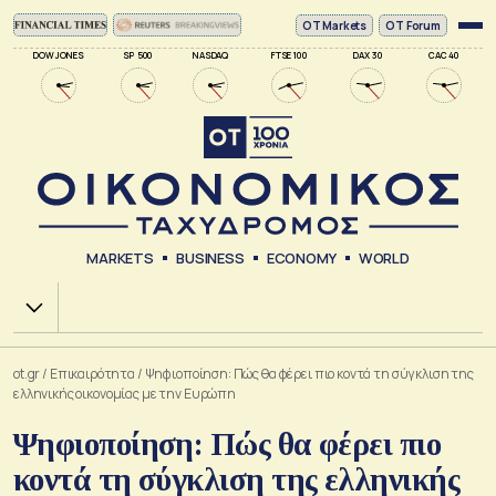
ΟΤ Markets
OT Forum
DOW JONES
SP 500
NASDAQ
FTSE 100
DAX 30
CAC 40
MARKETS
BUSINESS
ECONOMY
WORLD
Χ.Α.
ot.gr
/
Επικαιρότητα
/
Ψηφιοποίηση: Πώς θα φέρει πιο κοντά τη σύγκλιση της
ελληνικής οικονομίας με την Ευρώπη
Ψηφιοποίηση: Πώς θα φέρει πιο
κοντά τη σύγκλιση της ελληνικής