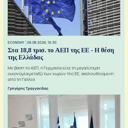
ECONOMY
06.08.2026, 16:30
Στα 18,8 τρισ. το ΑΕΠ της ΕΕ - Η θέση
της Ελλάδας
Με βάση το ΑΕΠ, η Γερμανία είχε τη μεγαλύτερη
οικονομία μεταξύ των χωρών της ΕΕ, ακολουθούμενη
από τη Γαλλία
Γρηγόρης Τραγγανίδας