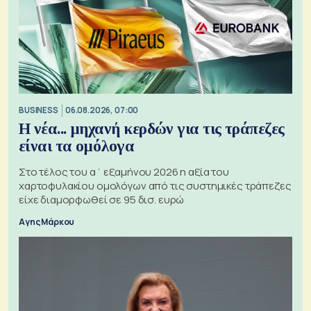
BUSINESS
06.08.2026, 07:00
Η νέα... μηχανή κερδών για τις τράπεζες
είναι τα ομόλογα
Στο τέλος του α΄ εξαμήνου 2026 η αξία του
χαρτοφυλακίου ομολόγων από τις συστημικές τράπεζες
είχε διαμορφωθεί σε 95 δισ. ευρώ
Αγης Μάρκου