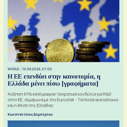
WORLD
10.08.2026, 07:00
Η ΕΕ επενδύει στην καινοτομία, η
Ελλάδα μένει πίσω [γραφήματα]
Αύξηση 61% κατέγραψαν τα κρατικά κονδύλια για R&D
στην ΕΕ, σύμφωνα με την Eurostat - Τα ποσά ανά κάτοικο
και η θέση της Ελλάδας
Κωνσταντίνος Δημητρίου