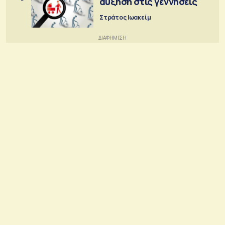
αύξηση στις γεννήσεις
Στράτος Ιωακείμ