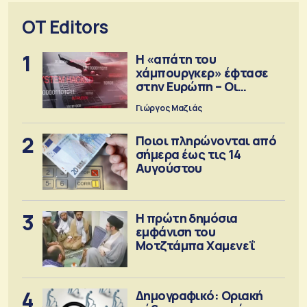
OT Editors
1
Η «απάτη του
χάμπουργκερ» έφτασε
στην Ευρώπη – Οι
προειδοποιήσεις
Γιώργος Μαζιάς
2
Ποιοι πληρώνονται από
σήμερα έως τις 14
Αυγούστου
3
Η πρώτη δημόσια
εμφάνιση του
Μοτζτάμπα Χαμενεΐ
4
Δημογραφικό: Οριακή