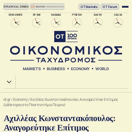
ΟΤ Markets
OT Forum
DOW JONES
SP 500
NASDAQ
FTSE 100
DAX 30
CAC 40
MARKETS
BUSINESS
ECONOMY
WORLD
Χ.Α.
ot.gr
/
Economy
/
Αχιλλέας Κωνσταντακόπουλος: Αναγορεύτηκε Επίτιμος
Διδάκτορας στο Πανεπιστήμιο Πειραιά
Αχιλλέας Κωνσταντακόπουλος:
Αναγορεύτηκε Επίτιμος