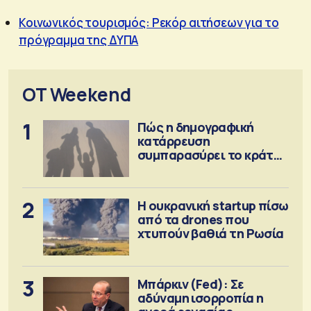
Κοινωνικός τουρισμός: Ρεκόρ αιτήσεων για το
πρόγραμμα της ΔΥΠΑ
OT Weekend
1
Πώς η δημογραφική
κατάρρευση
συμπαρασύρει το κράτος
πρόνοιας
2
Η ουκρανική startup πίσω
από τα drones που
χτυπούν βαθιά τη Ρωσία
3
Μπάρκιν (Fed): Σε
αδύναμη ισορροπία η