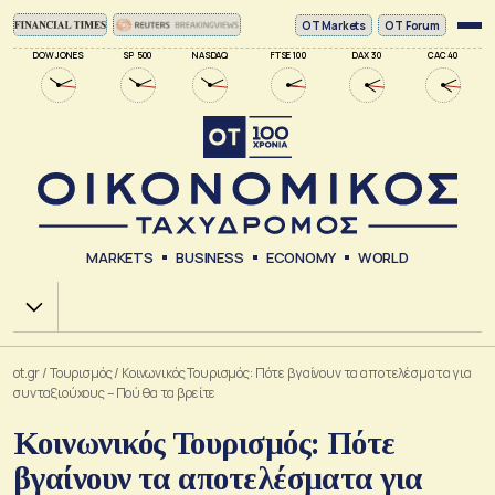
ΟΤ Markets
OT Forum
DOW JONES
SP 500
NASDAQ
FTSE 100
DAX 30
CAC 40
MARKETS
BUSINESS
ECONOMY
WORLD
Χ.Α.
ot.gr
/
Τουρισμός
/
Κοινωνικός Τουρισμός: Πότε βγαίνουν τα αποτελέσματα για
συνταξιούχους – Πού θα τα βρείτε
Κοινωνικός Τουρισμός: Πότε
βγαίνουν τα αποτελέσματα για