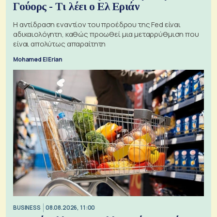
Γούορς - Τι λέει ο Ελ Εριάν
Η αντίδραση εναντίον του προέδρου της Fed είναι
αδικαιολόγητη, καθώς προωθεί μια μεταρρύθμιση που
είναι απολύτως απαραίτητη
Mohamed El Erian
BUSINESS
08.08.2026, 11:00