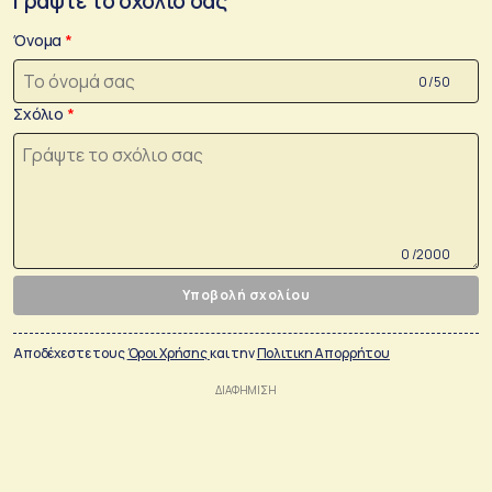
Γράψτε το σχόλιο σας
Όνομα
0 /50
Σχόλιο
0 /2000
Υποβολή σχολίου
Αποδέχεστε τους
Όροι Χρήσης
και την
Πολιτικη Απορρήτου