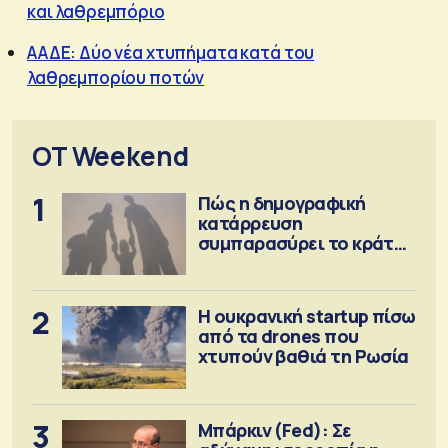
και λαθρεμπόριο
ΑΑΔΕ: Δύο νέα χτυπήματα κατά του
λαθρεμπορίου ποτών
OT Weekend
1
Πώς η δημογραφική
κατάρρευση
συμπαρασύρει το κράτος
πρόνοιας
2
Η ουκρανική startup πίσω
από τα drones που
χτυπούν βαθιά τη Ρωσία
3
Μπάρκιν (Fed): Σε