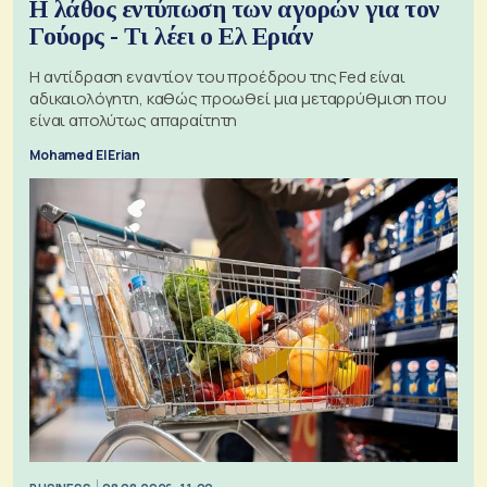
Η λάθος εντύπωση των αγορών για τον
Γούορς - Τι λέει ο Ελ Εριάν
Η αντίδραση εναντίον του προέδρου της Fed είναι
αδικαιολόγητη, καθώς προωθεί μια μεταρρύθμιση που
είναι απολύτως απαραίτητη
Mohamed El Erian