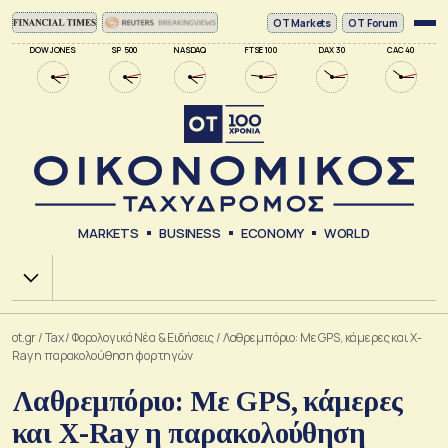
ΟΤ Markets
OT Forum
DOW JONES
SP 500
NASDAQ
FTSE 100
DAX 30
CAC 40
MARKETS
BUSINESS
ECONOMY
WORLD
Χ.Α.
ot.gr
/
Tax
/
Φορολογικά Νέα & Eιδήσεις
/
Λαθρεμπόριο: Με GPS, κάμερες και X-
Ray η παρακολούθηση φορτηγών
Λαθρεμπόριο: Με GPS, κάμερες
και X-Ray η παρακολούθηση