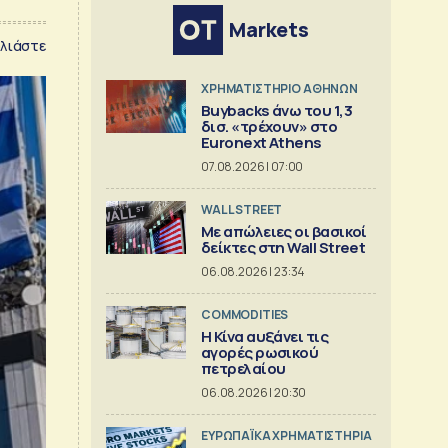
Markets
λιάστε
XΡΗΜΑΤΙΣΤΗΡΙΟ ΑΘΗΝΩΝ
Buybacks άνω του 1,3
δισ. «τρέχουν» στο
Euronext Athens
07.08.2026 | 07:00
WALL STREET
Με απώλειες οι βασικοί
δείκτες στη Wall Street
06.08.2026 | 23:34
COMMODITIES
Η Κίνα αυξάνει τις
αγορές ρωσικού
πετρελαίου
06.08.2026 | 20:30
ΕΥΡΩΠΑΪΚΑ ΧΡΗΜΑΤΙΣΤΗΡΙΑ