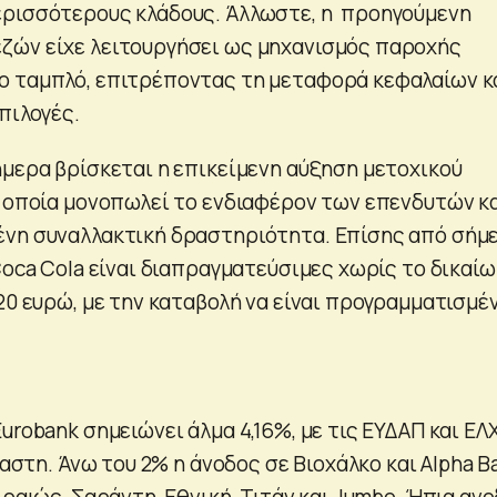
ερισσότερους κλάδους. Άλλωστε, η προηγούμενη
ζών είχε λειτουργήσει ως μηχανισμός παροχής
ο ταμπλό, επιτρέποντας τη μεταφορά κεφαλαίων κ
πιλογές.
ήμερα βρίσκεται η επικείμενη αύξηση μετοχικού
η οποία μονοπωλεί το ενδιαφέρον των επενδυτών κ
ένη συναλλακτική δραστηριότητα. Επίσης από σήμ
Coca Cola είναι διαπραγματεύσιμες χωρίς το δικαί
20 ευρώ, με την καταβολή να είναι προγραμματισμέ
urobank σημειώνει άλμα 4,16%, με τις ΕΥΔΑΠ και ΕΛ
έκαστη. Άνω του 2% η άνοδος σε Βιοχάλκο και Alpha B
ιραιώς, Σαράντη, Εθνική, Τιτάν και Jumbo. Ήπια ανο