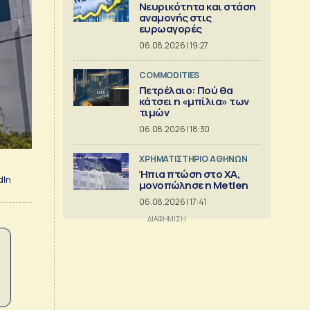
Νευρικότητα και στάση
αναμονής στις
ευρωαγορές
06.08.2026 | 19:27
COMMODITIES
Πετρέλαιο: Πού θα
κάτσει η «μπίλια» των
τιμών
06.08.2026 | 18:30
XΡΗΜΑΤΙΣΤΗΡΙΟ ΑΘΗΝΩΝ
Ήπια πτώση στο ΧΑ,
dIn
μονοπώλησε η Metlen
06.08.2026 | 17:41