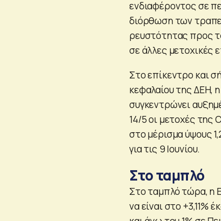
ενδιαφέροντος σε π
διόρθωση των τραπε
ρευστότητας προς τ
σε άλλες μετοχικές ε
Στο επίκεντρο και σ
κεφαλαίου της ΔΕΗ, 
συγκεντρώνει αυξημ
14/5 οι μετοχές της 
στο μέρισμα ύψους 1,
για τις 9 Ιουνίου.
Στο ταμπλό
Στο ταμπλό τώρα, η E
να είναι στο +3,11% 
και άνω του 1% σε Πε