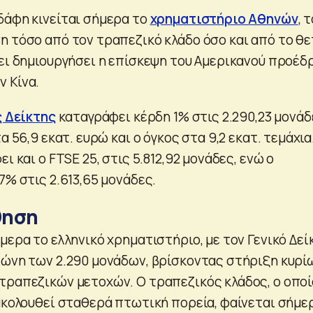
δάφη κινείται σήμερα το
χρηματιστήριο Αθηνών
, 
η τόσο από τον τραπεζικό κλάδο όσο και από το θε
χει δημιουργήσει η επίσκεψη του Αμερικανού προέδ
 Κίνα.
ς Δείκτης
καταγράφει κέρδη 1% στις 2.290,23 μονάδ
α 56,9 εκατ. ευρώ και ο όγκος στα 9,2 εκατ. τεμάχια
ι και ο FTSE 25, στις 5.812,92 μονάδες, ενώ ο
7% στις 2.613,65 μονάδες.
θηση
μερα το ελληνικό χρηματιστήριο, με τον Γενικό Δεί
ζώνη των 2.290 μονάδων, βρίσκοντας στήριξη κυρί
τραπεζικών μετοχών. Ο τραπεζικός κλάδος, ο οπο
 ακολουθεί σταθερά πτωτική πορεία, φαίνεται σήμε