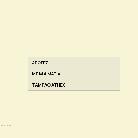
ΑΓΟΡΕΣ
ΜΕ ΜΙΑ ΜΑΤΙΑ
ΤΑΜΠΛΟ ATHEX