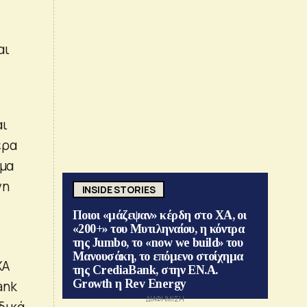
αι
αι
ερα
ωμα
νη
INSIDE STORIES
Ποιοι «μάζεψαν» κέρδη στο ΧΑ, οι
«200+» του Μυτιληναίου, η κόντρα
της Jumbo, το «now we build» του
Μανουσάκη, το επόμενο στοίχημα
ΧΑ
της CrediaBank, στην ΕΝ.Α.
Growth η Rev Energy
ank
δικά