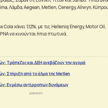
ima, Λάμδα, Aegean, Metlen, Cenergy, Allwyn, Κύπρου
Cola χάνει 1,12%, με τις Helleniq Energy, Motor Oil,
ΕΡΝΑ να κινούνται ήπια πτωτικά.
ών: Τράπεζες και ΔΕΗ ανεβάζουν την αγορά
ν: Στήριξη από το άλμα της Metlen
ών: Εν μέσω αντίρροπων δυνάμεων