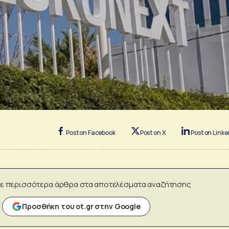
Post on Facebook
Post on X
Post on Linke
ε περισσότερα άρθρα στα αποτελέσματα αναζήτησης
Προσθήκη του ot.gr στην Google