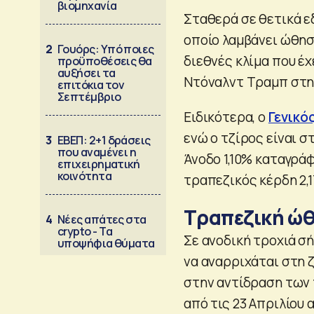
βιομηχανία
Σταθερά σε θετικά ε
οποίο λαμβάνει ώθησ
2
Γουόρς: Υπό ποιες
διεθνές κλίμα που έ
προϋποθέσεις θα
αυξήσει τα
Ντόναλντ Τραμπ στην
επιτόκια τον
Σεπτέμβριο
Ειδικότερα, ο
Γενικό
ενώ ο τζίρος είναι στ
3
ΕΒΕΠ: 2+1 δράσεις
που αναμένει η
Άνοδο 1,10% καταγράφε
επιχειρηματική
κοινότητα
τραπεζικός κέρδη 2,1
Τραπεζική ώ
4
Νέες απάτες στα
crypto - Τα
Σε ανοδική τροχιά σή
υποψήφια θύματα
να αναρριχάται στη 
στην αντίδραση των 
από τις 23 Απριλίου