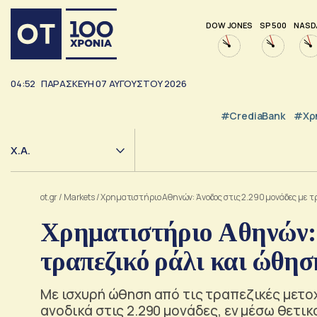
DOW JONES
SP 500
NASD
04:52
ΠΑΡΑΣΚΕΥΗ
07
ΑΥΓΟΥΣΤΟΥ
2026
#CrediaBank
#Χρ
Χ.Α.
ot.gr
/
Markets
/
Χρηματιστήριο Αθηνών: Άνοδος στις 2.290 μονάδες με τρ
Χρηματιστήριο Αθηνών: Ά
τραπεζικό ράλι και ώθησ
Με ισχυρή ώθηση από τις τραπεζικές μετοχ
ανοδικά στις 2.290 μονάδες, εν μέσω θετι