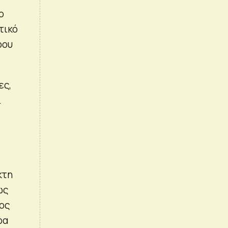
το
τικό
ρου
ες,
.
κτη
ως
ίος
ρα