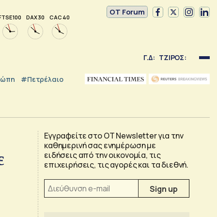
OT Forum
FTSE 100
DAX 30
CAC 40
Γ.Δ:
ΤΖΙΡΟΣ:
ρώπη
#Πετρέλαιο
Εγγραφείτε στο OT Newsletter για την
καθημερινή σας ενημέρωση με
ε
ειδήσεις από την οικονομία, τις
επιχειρήσεις, τις αγορές και τα διεθνή.