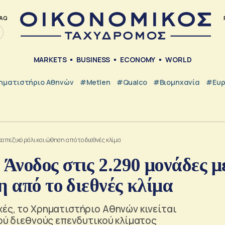
AQ
MARKETS
BUSINESS
ECONOMY
WORLD
ηματιστήριο Αθηνών
#metlen
#Qualco
#Βιομηχανία
#Ευ
απεζικό ράλι και ώθηση από το διεθνές κλίμα
νοδος στις 2.290 μονάδες μ
η από το διεθνές κλίμα
ές, το Χρηματιστήριο Αθηνών κινείται
κού διεθνούς επενδυτικού κλίματος