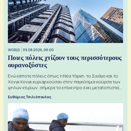
WORLD
09.08.2026, 08:00
Ποιες πόλεις χτίζουν τους περισσότερους
ουρανοξύστες
Ενώ κάποτε πόλεις όπως η Νέα Υόρκη, το Σικάγο και το
Χονγκ Κονγκ κυριαρχούσαν στην παγκόσμια κούρσα των
ψηλών κτιρίων, σήμερα το επίκεντρο έχει μετατοπιστεί
προς την Ασία
Ευθύμιος Τσιλιόπουλος