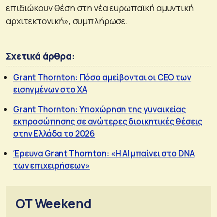
επιδιώκουν θέση στη νέα ευρωπαϊκή αμυντική
αρχιτεκτονική», συμπλήρωσε.
Σχετικά άρθρα:
Grant Thornton: Πόσο αμείβονται οι CEO των
εισηγμένων στο ΧΑ
Grant Thornton: Yποχώρηση της γυναικείας
εκπροσώπησης σε ανώτερες διοικητικές θέσεις
στην Ελλάδα το 2026
Έρευνα Grant Thornton: «Η ΑΙ μπαίνει στο DNA
των επιχειρήσεων»
OT Weekend