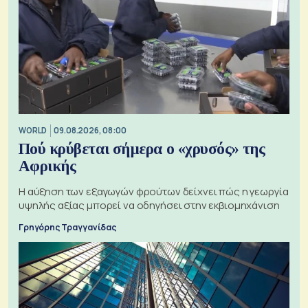
WORLD
09.08.2026, 08:00
Πού κρύβεται σήμερα ο «χρυσός» της
Αφρικής
Η αύξηση των εξαγωγών φρούτων δείχνει πώς η γεωργία
υψηλής αξίας μπορεί να οδηγήσει στην εκβιομηχάνιση
Γρηγόρης Τραγγανίδας