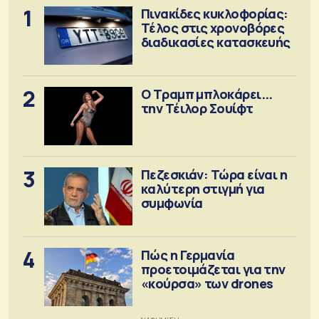
1
Πινακίδες κυκλοφορίας:
Τέλος στις χρονοβόρες
διαδικασίες κατασκευής
2
Ο Τραμπ μπλοκάρει...
την Τέιλορ Σουίφτ
3
Πεζεσκιάν: Τώρα είναι η
καλύτερη στιγμή για
συμφωνία
4
Πώς η Γερμανία
προετοιμάζεται για την
«κούρσα» των drones