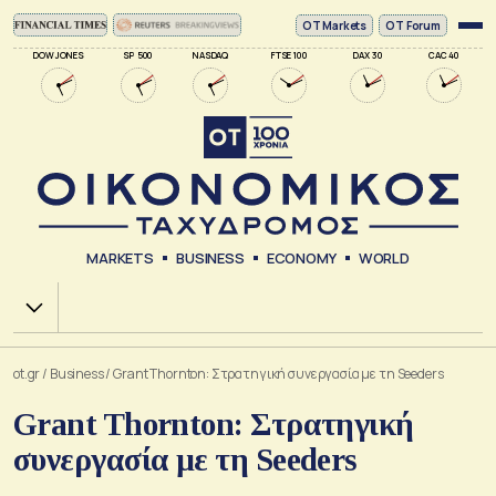
ΟΤ Markets
OT Forum
DOW JONES
SP 500
NASDAQ
FTSE 100
DAX 30
CAC 40
MARKETS
BUSINESS
ECONOMY
WORLD
Χ.Α.
ot.gr
/
Business
/
Grant Thornton: Στρατηγική συνεργασία με τη Seeders
Grant Thornton: Στρατηγική
συνεργασία με τη Seeders