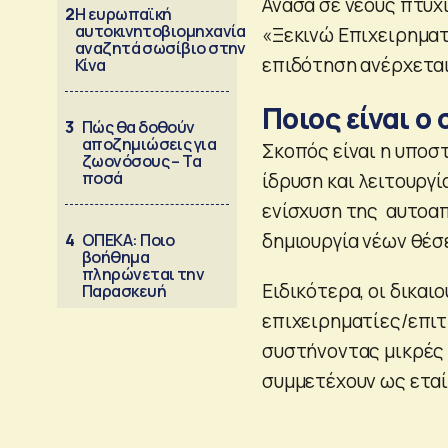
Ανάσα σε νέους πτυχ
2
Η ευρωπαϊκή
αυτοκινητοβιομηχανία
«Ξεκινώ Επιχειρηματι
αναζητά σωσίβιο στην
επιδότηση ανέρχεται 
Κίνα
Ποιος είναι ο
3
Πώς θα δοθούν
αποζημιώσεις για
Σκοπός είναι η υποσ
ζωονόσους – Τα
ποσά
ίδρυση και λειτουργ
ενίσχυση της αυτοαπ
δημιουργία νέων θέσ
4
ΟΠΕΚΑ: Ποιο
βοήθημα
πληρώνεται την
Ειδικότερα, οι δικαι
Παρασκευή
επιχειρηματίες/επιτ
συστήνοντας μικρές κ
συμμετέχουν ως ετα