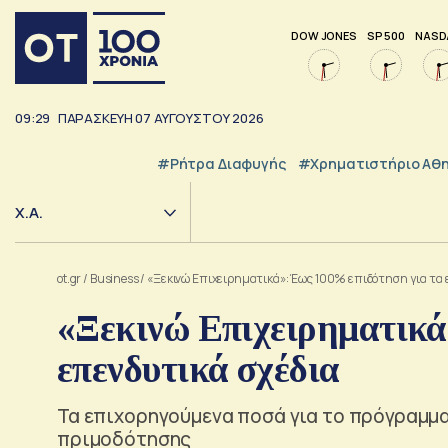
DOW JONES
SP 500
NASD
09:29
ΠΑΡΑΣΚΕΥΗ
07
ΑΥΓΟΥΣΤΟΥ
2026
#ρήτρα Διαφυγής
#Χρηματιστήριο Αθ
Χ.Α.
ot.gr
/
Business
/
«Ξεκινώ Επιχειρηματικά»: Έως 100% επιδότηση για τα 
«Ξεκινώ Επιχειρηματικά
επενδυτικά σχέδια
Τα επιχορηγούμενα ποσά για το πρόγραμμα 
πριμοδότησης