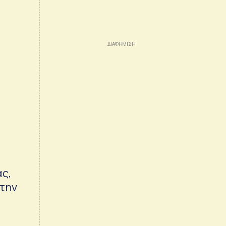
ς,
 την