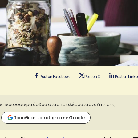
Post on Facebook
Post on X
Post on Linke
ε περισσότερα άρθρα στα αποτελέσματα αναζήτησης
Προσθήκη του ot.gr στην Google