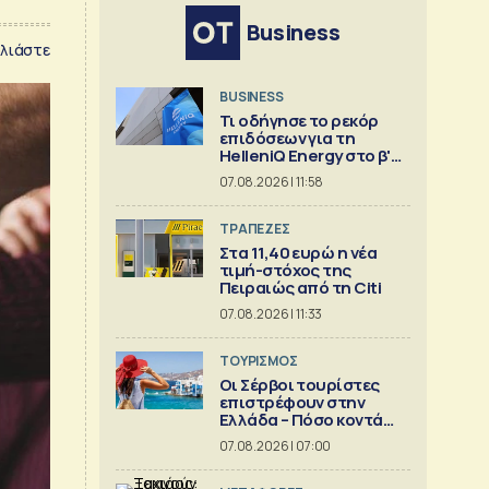
Business
λιάστε
BUSINESS
Τι οδήγησε το ρεκόρ
επιδόσεων για τη
HelleniQ Energy στο β'
τρίμηνο
07.08.2026 | 11:58
ΤΡΑΠΕΖΕΣ
Στα 11,40 ευρώ η νέα
τιμή-στόχος της
Πειραιώς από τη Citi
07.08.2026 | 11:33
ΤΟΥΡΙΣΜΟΣ
Οι Σέρβοι τουρίστες
επιστρέφουν στην
Ελλάδα – Πόσο κοντά
είναι στο 1 εκατ.
07.08.2026 | 07:00