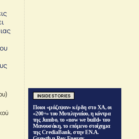
ις
ει
μιας
που
υς
ου)
INSIDE STORIES
Ποιοι «μάζεψαν» κέρδη στο ΧΑ, οι
κού
«200+» του Μυτιληναίου, η κόντρα
της Jumbo, το «now we build» του
Μανουσάκη, το επόμενο στοίχημα
της CrediaBank, στην ΕΝ.Α.
Growth η Rev Energy