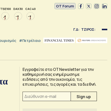
OT Forum
FTSE 100
DAX 30
CAC 40
Γ.Δ:
ΤΖΙΡΟΣ:
ουρισμός
#Πετρέλαιο
Εγγραφείτε στο OT Newsletter για την
καθημερινή σας ενημέρωση με
τα
ειδήσεις από την οικονομία, τις
επιχειρήσεις, τις αγορές και τα διεθνή.