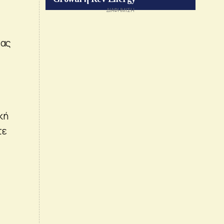
έας
κή
τε