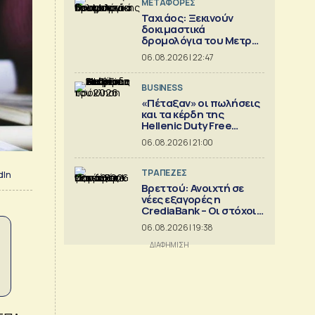
ΜΕΤΑΦΟΡΕΣ
Ταχιάος: Ξεκινούν
δοκιμαστικά
δρομολόγια του Μετρό
Θεσσαλονίκης προς
06.08.2026 | 22:47
Καλαμαριά
BUSINESS
«Πέταξαν» οι πωλήσεις
και τα κέρδη της
Hellenic Duty Free
Shops
06.08.2026 | 21:00
ΤΡΑΠΕΖΕΣ
dIn
Βρεττού: Ανοιχτή σε
νέες εξαγορές η
CrediaBank – Οι στόχοι
για το 2026
06.08.2026 | 19:38