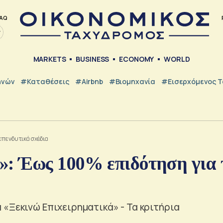
AQ
MARKETS
BUSINESS
ECONOMY
WORLD
ηνών
#Καταθέσεις
#Airbnb
#Βιομηχανία
#εισερχόμενος Τ
επενδυτικά σχέδια
»: Έως 100% επιδότηση για 
«Ξεκινώ Επιχειρηματικά» - Τα κριτήρια