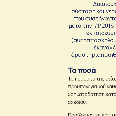
Δικαιούχ
σύσταση και νεο
που συστήνοντα
μετά την 1/1/201
εκπαίδευση
(αυτοαπασχολούμ
έκαναν έ
δραστηριοποιηθο
Τα ποσά
Το ποσοστό της ενίσ
προϋπολογισμού κάθε
χρηματοδότηση κατα
σχεδίου.
Προβλέπονται κατ’ α