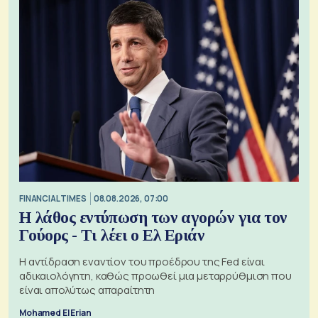
FINANCIAL TIMES
08.08.2026, 07:00
Η λάθος εντύπωση των αγορών για τον
Γούορς - Τι λέει ο Ελ Εριάν
Η αντίδραση εναντίον του προέδρου της Fed είναι
αδικαιολόγητη, καθώς προωθεί μια μεταρρύθμιση που
είναι απολύτως απαραίτητη
Mohamed El Erian