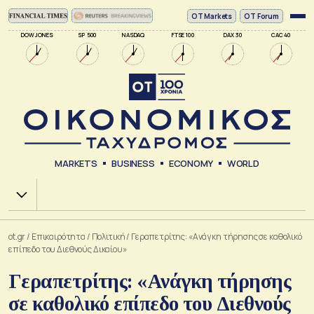
ΟΤ Markets
OT Forum
DOW JONES
SP 500
NASDAQ
FTSE 100
DAX 30
CAC 40
MARKETS
BUSINESS
ECONOMY
WORLD
Χ.Α.
ot.gr
/
Επικαιρότητα
/
Πολιτική
/
Γεραπετρίτης: «Ανάγκη τήρησης σε καθολικό
επίπεδο του Διεθνούς Δικαίου»
Γεραπετρίτης: «Ανάγκη τήρησης
σε καθολικό επίπεδο του Διεθνούς