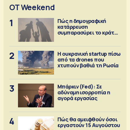
OT Weekend
1
Πώς η δημογραφική
κατάρρευση
συμπαρασύρει το κράτος
πρόνοιας
2
Η ουκρανική startup πίσω
από τα drones που
χτυπούν βαθιά τη Ρωσία
3
Μπάρκιν (Fed): Σε
αδύναμη ισορροπία η
αγορά εργασίας
4
Πώς θα αμειφθούν όσοι
εργαστούν 15 Αυγούστου