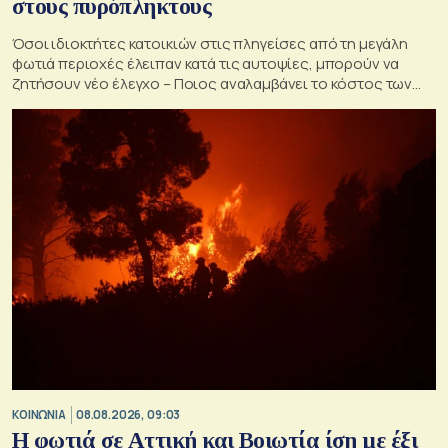
στους πυρόπληκτους
Όσοι ιδιοκτήτες κατοικιών στις πληγείσες από τη μεγάλη
φωτιά περιοχές έλειπαν κατά τις αυτοψίες, μπορούν να
ζητήσουν νέο έλεγχο – Ποιος αναλαμβάνει το κόστος των
ανακατασκευών και κατεδαφίσεων
ΚΟΙΝΩΝΙΑ
08.08.2026, 09:03
Η φωτιά σε Αττική και Βοιωτία ίση με έξι