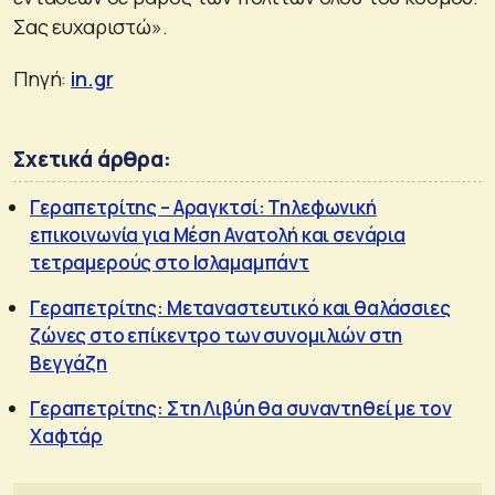
Σας ευχαριστώ».
Πηγή:
in.gr
Σχετικά άρθρα:
Γεραπετρίτης – Αραγκτσί: Τηλεφωνική
επικοινωνία για Μέση Ανατολή και σενάρια
τετραμερούς στο Ισλαμαμπάντ
Γεραπετρίτης: Μεταναστευτικό και θαλάσσιες
ζώνες στο επίκεντρο των συνομιλιών στη
Βεγγάζη
Γεραπετρίτης: Στη Λιβύη θα συναντηθεί με τον
Χαφτάρ