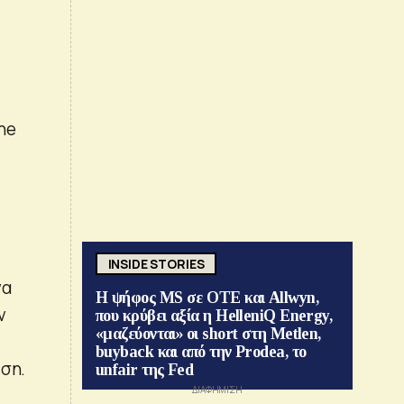
one
INSIDE STORIES
να
Η ψήφος MS σε ΟΤΕ και Allwyn,
ν
που κρύβει αξία η HelleniQ Energy,
«μαζεύονται» οι short στη Metlen,
buyback και από την Prodea, το
εση.
unfair της Fed