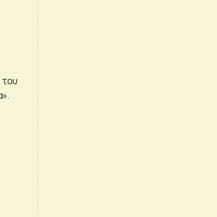
 του
α».