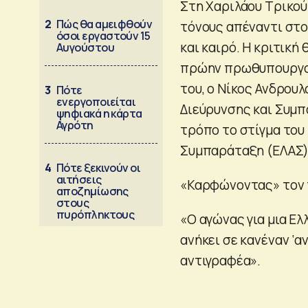
Στη Χαριλάου Τρικού
2
Πώς θα αμειφθούν
τόνους απέναντι στο
όσοι εργαστούν 15
και καιρό. Η κριτικ
Αυγούστου
πρώην πρωθυπουργού 
του, ο Νίκος Ανδρου
3
Πότε
ενεργοποιείται
Διεύρυνσης και Συμπ
ψηφιακά η κάρτα
Αγρότη
τρόπο το στίγμα του
Συμπαράταξη (ΕΛΑΣ)
4
Πότε ξεκινούν οι
αιτήσεις
«Καρφώνοντας» τον 
αποζημίωσης
στους
πυρόπληκτους
«Ο αγώνας για μια Ελ
ανήκει σε κανέναν ‘α
αντιγραφέα».