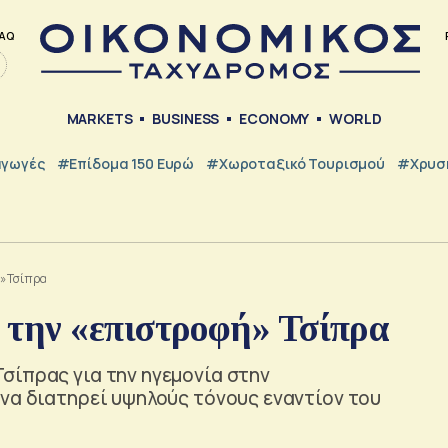
AQ
MARKETS
BUSINESS
ECONOMY
WORLD
γωγές
#Επίδομα 150 Ευρώ
#Χωροταξικό Τουρισμού
#Χρυσή
» Τσίπρα
την «επιστροφή» Τσίπρα
σίπρας για την ηγεμονία στην
να διατηρεί υψηλούς τόνους εναντίον του