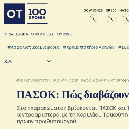
DOW JONES
SP 500
NASD
11:24
ΣΑΒΒΑΤΟ
08
ΑΥΓΟΥΣΤΟΥ
2026
#Ασφαλιστικές Εισφορές
#Χρηματιστήριο Αθηνών
#εξα
Χ.Α.
ot.gr
/
Επικαιρότητα
/
Πολιτική
/
ΠΑΣΟΚ: Πώς διαβάζουν την «επιστροφή
ΠΑΣΟΚ: Πώς διαβάζουν 
Στα «χαρακώματα» βρίσκονται ΠΑΣΟΚ και Τ
κεντροαριστερά, με τη Χαριλάου Τρικούπη 
πρώην πρωθυπουργού