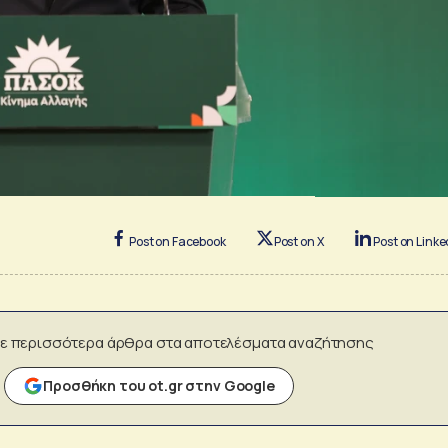
Post on Facebook
Post on X
Post on Linke
ε περισσότερα άρθρα στα αποτελέσματα αναζήτησης
Προσθήκη του ot.gr στην Google