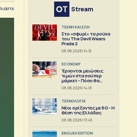
Stream
λιάστε
TΕΧΝΗ ΚΑΙ ΖΩΗ
Στο «σφυρί» τα ρούχα
του The Devil Wears
Prada 2
08.08.2026 | 14:12
ECONOMY
Έρχονται μειώσεις
τιμών στα σούπερ
μάρκετ - Πόσο θα
πέσουν
08.08.2026 | 14:01
ΤΕΧΝΟΛΟΓΙΑ
Νέοι ορίζοντες με 6G - Η
θέση της Ελλάδας
08.08.2026 | 13:45
ENGLISH EDITION