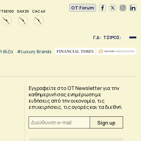
OT Forum
FTSE 100
DAX 30
CAC 40
Γ.Δ:
ΤΖΙΡΟΣ:
 Βίζα
#luxury Brands
Εγγραφείτε στο OT Newsletter για την
καθημερινή σας ενημέρωση με
ειδήσεις από την οικονομία, τις
επιχειρήσεις, τις αγορές και τα διεθνή.