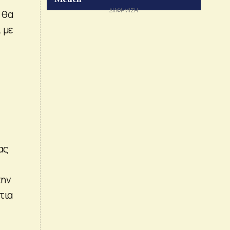
 θα
 με
ας
την
τια