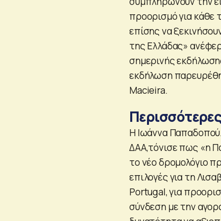
συμπληρώνουν την ει
προορισμό για κάθε 
επίσης να ξεκινήσο
της Ελλάδας» ανέφερα
σημερινής εκδήλωσης
εκδήλωση παρευρέθη 
Macieira.
Περισσότερες
Η Ιωάννα Παπαδοπούλ
ΔΑΑ,τόνισε πως «η Πο
το νέο δρομολόγιο π
επιλογές για τη Λισα
Portugal, για προορι
σύνδεση με την αγορά