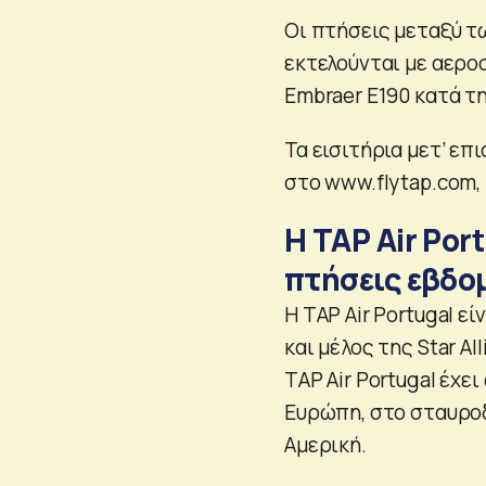
Οι πτήσεις μεταξύ τ
εκτελούνται με αερο
Embraer E190 κατά τη
Τα εισιτήρια μετ’ ε
στο www.flytap.com,
Η TAP Air Por
πτήσεις εβδο
Η TAP Air Portugal ε
και μέλος της Star Al
TAP Air Portugal έχε
Ευρώπη, στο σταυροδρ
Αμερική.