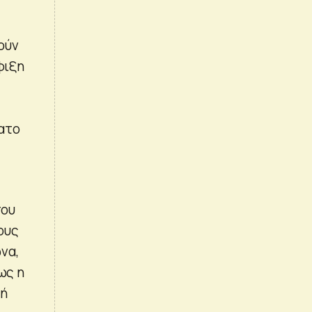
ούν
φιξη
ατο
που
ους
να,
ως η
ωή