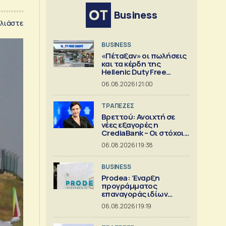
Business
λιάστε
BUSINESS
«Πέταξαν» οι πωλήσεις
και τα κέρδη της
Hellenic Duty Free
Shops
06.08.2026 | 21:00
ΤΡΑΠΕΖΕΣ
Βρεττού: Ανοιχτή σε
νέες εξαγορές η
CrediaBank – Οι στόχοι
για το 2026
06.08.2026 | 19:38
BUSINESS
Prodea: Έναρξη
προγράμματος
επαναγοράς ιδίων
μετοχών
06.08.2026 | 19:19