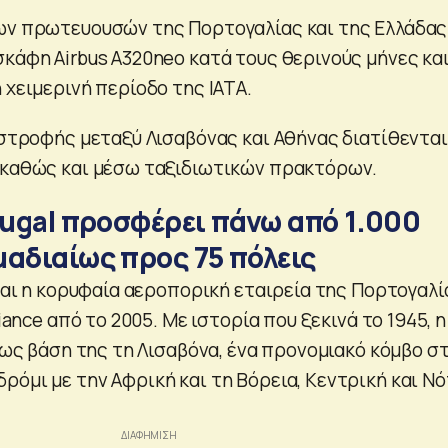
ων πρωτευουσών της Πορτογαλίας και της Ελλάδας
σκάφη Airbus A320neo κατά τους θερινούς μήνες και
 χειμερινή περίοδο της IATA.
πιστροφής μεταξύ Λισαβόνας και Αθήνας διατίθενται
 καθώς και μέσω ταξιδιωτικών πρακτόρων.
tugal προσφέρει πάνω από 1.000
μαδιαίως προς 75 πόλεις
ίναι η κορυφαία αεροπορική εταιρεία της Πορτογαλί
liance από το 2005. Με ιστορία που ξεκινά το 1945, η
ι ως βάση της τη Λισαβόνα, ένα προνομιακό κόμβο σ
όμι με την Αφρική και τη Βόρεια, Κεντρική και Νό