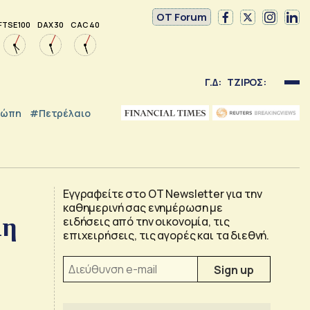
OT Forum
FTSE 100
DAX 30
CAC 40
Γ.Δ:
ΤΖΙΡΟΣ:
ρώπη
#Πετρέλαιο
Εγγραφείτε στο OT Newsletter για την
καθημερινή σας ενημέρωση με
1η
ειδήσεις από την οικονομία, τις
επιχειρήσεις, τις αγορές και τα διεθνή.