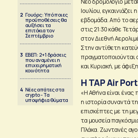
Νέο δρομολόγιο μεταξ
Ιουλίου, εγκαινιάζει 
2
Γουόρς: Υπό ποιες
εβδομάδα. Από το αε
προϋποθέσεις θα
αυξήσει τα
στις 21:30 κάθε Τετά
επιτόκια τον
Σεπτέμβριο
στον Διεθνή Αερολιμέ
Στην αντίθετη κατεύ
3
ΕΒΕΠ: 2+1 δράσεις
πραγματοποιούνται σ
που αναμένει η
επιχειρηματική
και Κυριακή, με άφιξ
κοινότητα
Η TAP Air Por
4
Νέες απάτες στα
«Η Αθήνα είναι ένας 
crypto - Τα
υποψήφια θύματα
η ιστορία συναντά τ
επισκέπτες με τη με
τα μουσεία παγκόσμια
Πλάκα. Ζωντανές αγο