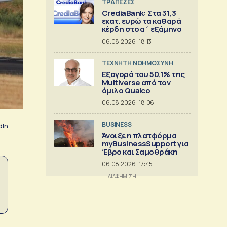
ΤΡΑΠΕΖΕΣ
CrediaBank: Στα 31,3
εκατ. ευρώ τα καθαρά
κέρδη στο α΄ εξάμηνο
06.08.2026 | 18:13
TΕΧΝΗΤΗ ΝΟΗΜΟΣΥΝΗ
Εξαγορά του 50,1% της
Multiverse από τον
όμιλο Qualco
06.08.2026 | 18:06
BUSINESS
dIn
Άνοιξε η πλατφόρμα
myBusinessSupport για
Έβρο και Σαμοθράκη
06.08.2026 | 17:45