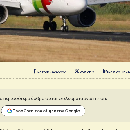
Post on Facebook
Post on X
Post on Linke
ε περισσότερα άρθρα στα αποτελέσματα αναζήτησης
Προσθήκη του ot.gr στην Google