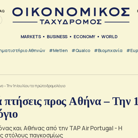
AQ
MARKETS
BUSINESS
ECONOMY
WORLD
ηματιστήριο Αθηνών
#metlen
#Qualco
#Βιομηχανία
#Ευ
να – Την 1η Ιουλίου το πρώτο δρομολόγιο
ά πτήσεις προς Αθήνα – Την 
όγιο
ας και Αθήνας από την TAP Air Portugal - Η
υς στόλους παγκοσμίως