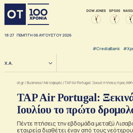
DOW JONES
SP 500
NASD
18:27
ΠΕΜΠΤΗ
06
ΑΥΓΟΥΣΤΟΥ
2026
#CrediaBank
#Χρ
Χ.Α.
ot.gr
/
Business
/
Μεταφορές
/
TAP Air Portugal: Ξεκινά πτήσεις προς Αθή
TAP Air Portugal: Ξεκιν
Ιουλίου το πρώτο δρομολ
Πέντε πτήσεις την εβδομάδα μεταξύ Λισαβόν
εταιρεία διαθέτει έναν από τους νεότερο