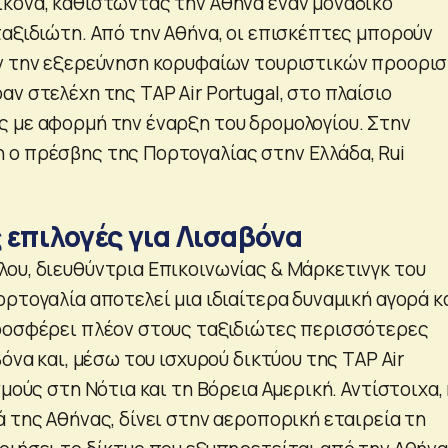
κόνα, καθιστώντας την Αθήνα έναν μοναδικό
ταξιδιώτη. Από την Αθήνα, οι επισκέπτες μπορούν
υν την εξερεύνηση κορυφαίων τουριστικών προορι
ν στελέχη της TAP Air Portugal, στο πλαίσιο
 με αφορμή την έναρξη του δρομολογίου. Στην
ο πρέσβης της Πορτογαλίας στην Ελλάδα, Rui
 επιλογές για Λισαβόνα
ου, διευθύντρια Επικοινωνίας & Μάρκετινγκ του
ρτογαλία αποτελεί μια ιδιαίτερα δυναμική αγορά κ
ροσφέρει πλέον στους ταξιδιώτες περισσότερες
βόνα και, μέσω του ισχυρού δικτύου της TAP Air
σμούς στη Νότια και τη Βόρεια Αμερική. Αντίστοιχα,
 της Αθήνας, δίνει στην αεροπορική εταιρεία τη