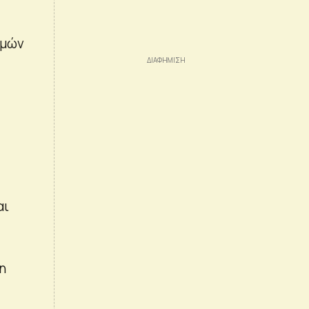
σμών
αι
 η