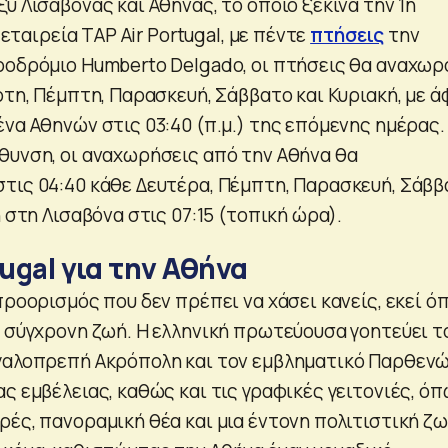
ύ Λισαβόνας και Αθήνας, το οποίο ξεκινά την 1η
η εταιρεία TAP Air Portugal, με πέντε
πτήσεις
την
ροδρόμιο Humberto Delgado, οι πτήσεις θα αναχωρ
ρτη, Πέμπτη, Παρασκευή, Σάββατο και Κυριακή, με ά
να Αθηνών στις 03:40 (π.μ.) της επόμενης ημέρας.
θυνση, οι αναχωρήσεις από την Αθήνα θα
τις 04:40 κάθε Δευτέρα, Πέμπτη, Παρασκευή, Σάββ
η στη Λισαβόνα στις 07:15 (τοπική ώρα).
tugal για την Αθήνα
προορισμός που δεν πρέπει να χάσει κανείς, εκεί ό
η σύγχρονη ζωή. Η ελληνική πρωτεύουσα γοητεύει τ
γαλοπρεπή Ακρόπολη και τον εμβληματικό Παρθενώ
ς εμβέλειας, καθώς και τις γραφικές γειτονιές, όπ
ρές, πανοραμική θέα και μια έντονη πολιτιστική ζ