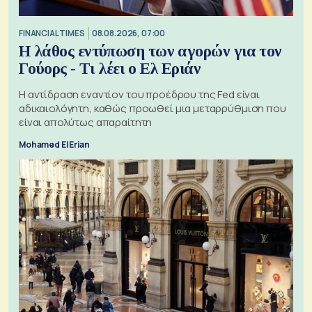
FINANCIAL TIMES
08.08.2026, 07:00
Η λάθος εντύπωση των αγορών για τον
Γούορς - Τι λέει ο Ελ Εριάν
Η αντίδραση εναντίον του προέδρου της Fed είναι
αδικαιολόγητη, καθώς προωθεί μια μεταρρύθμιση που
είναι απολύτως απαραίτητη
Mohamed El Erian