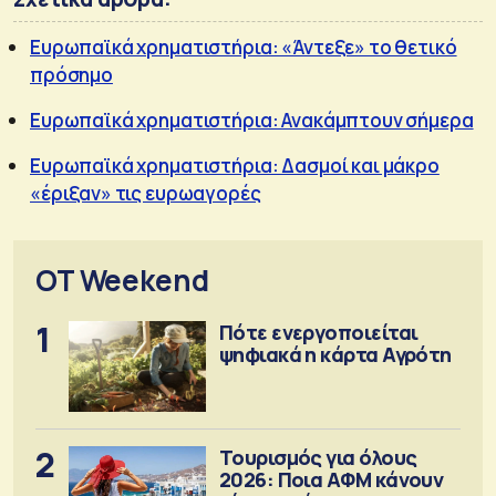
Ευρωπαϊκά χρηματιστήρια: «Άντεξε» το θετικό
πρόσημο
Ευρωπαϊκά χρηματιστήρια: Ανακάμπτουν σήμερα
Ευρωπαϊκά χρηματιστήρια: Δασμοί και μάκρο
«έριξαν» τις ευρωαγορές
OT Weekend
1
Πότε ενεργοποιείται
ψηφιακά η κάρτα Αγρότη
2
Τουρισμός για όλους
2026: Ποια ΑΦΜ κάνουν