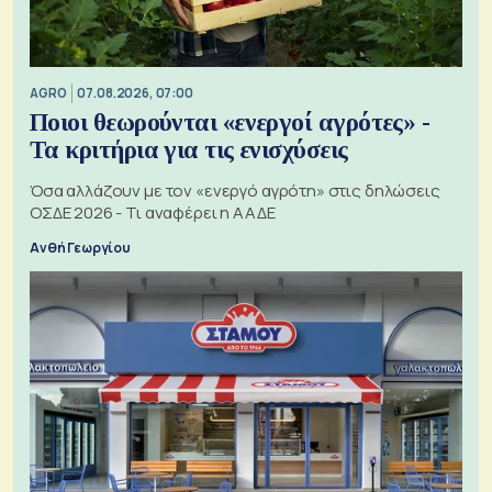
AGRO
07.08.2026, 07:00
Ποιοι θεωρούνται «ενεργοί αγρότες» -
Τα κριτήρια για τις ενισχύσεις
Όσα αλλάζουν με τον «ενεργό αγρότη» στις δηλώσεις
ΟΣΔΕ 2026 - Τι αναφέρει η ΑΑΔΕ
Ανθή Γεωργίου