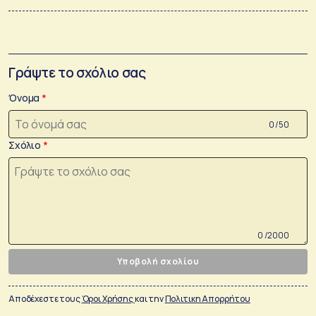
Γράψτε το σχόλιο σας
Όνομα
0 /50
Σχόλιο
0 /2000
Υποβολή σχολίου
Αποδέχεστε τους
Όροι Χρήσης
και την
Πολιτικη Απορρήτου