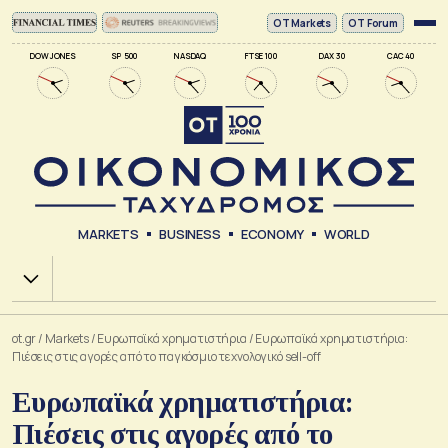
ΟΤ Markets
OT Forum
DOW JONES
SP 500
NASDAQ
FTSE 100
DAX 30
CAC 40
MARKETS
BUSINESS
ECONOMY
WORLD
Χ.Α.
ot.gr
/
Markets
/
Ευρωπαϊκά χρηματιστήρια
/
Ευρωπαϊκά χρηματιστήρια:
Πιέσεις στις αγορές από το παγκόσμιο τεχνολογικό sell-off
Ευρωπαϊκά χρηματιστήρια:
Πιέσεις στις αγορές από το