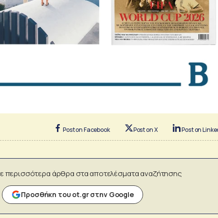
Post on Facebook
Post on X
Post on Linke
ε περισσότερα άρθρα στα αποτελέσματα αναζήτησης
Προσθήκη του ot.gr στην Google