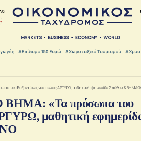
AQ
MARKETS
BUSINESS
ECONOMY
WORLD
γωγές
#Επίδομα 150 Ευρώ
#Χωροταξικό Τουρισμού
#Χρυσή
όσωπα του Βυζαντίου», νέο τεύχος ΑΡΓΥΡΩ, μαθητική εφημερίδα Σκιάθου & ΒΗΜΑ
Ο ΒΗΜΑ: «Τα πρόσωπα του
 ΑΡΓΥΡΩ, μαθητική εφημερίδ
INO