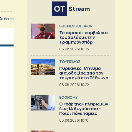
Stream
λιάστε
BUSINESS OF SPORT
Το «χρυσό» συμβόλαιο
του Σαλάχ με την
Τραμπζονσπόρ
08.08.2026 | 10:35
ΤΟΥΡΙΣΜΟΣ
Πυρκαγιές: Μήνυμα
αισιοδοξίας από τον
τουρισμό στο Ρέθυμνο
08.08.2026 | 10:22
ECONOMY
Ο «χάρτης» πληρωμών
έως 14 Αυγούστου -
Ποιοι πάνε ταμείο
08.08.2026 | 10:10