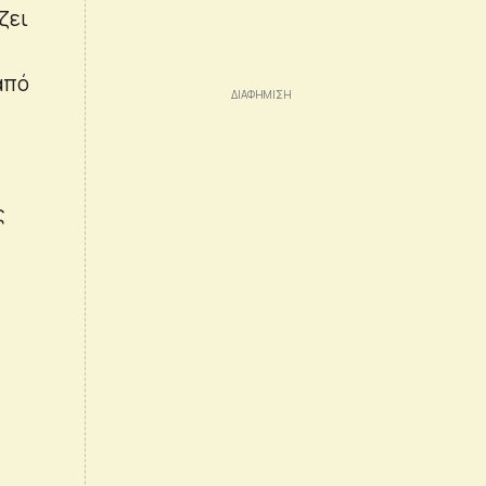
ζει
από
ς