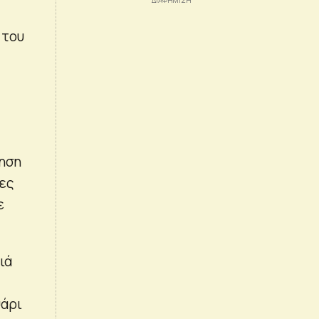
 του
ρηση
μες
ε
ιά
ψάρι