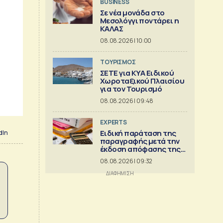
BUSINESS
Σε νέα μονάδα στο
Μεσολόγγι ποντάρει η
ΚΑΛΑΣ
08.08.2026 | 10:00
ΤΟΥΡΙΣΜΟΣ
ΣΕΤΕ για ΚΥΑ Ειδικού
Χωροταξικού Πλαισίου
για τον Τουρισμό
08.08.2026 | 09:48
EXPERTS
Ειδική παράταση της
dIn
παραγραφής μετά την
έκδοση απόφασης της
Διεύθυνσης Επίλυσης
08.08.2026 | 09:32
Διαφορών [Μέρος 6ο]