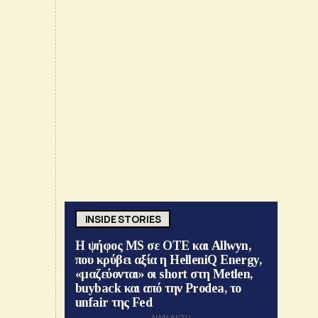
INSIDE STORIES
Η ψήφος MS σε ΟΤΕ και Allwyn,
που κρύβει αξία η HelleniQ Energy,
«μαζεύονται» οι short στη Metlen,
buyback και από την Prodea, το
unfair της Fed