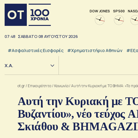
DOW JONES
SP 500
NASD
07:48
ΣΑΒΒΑΤΟ
08
ΑΥΓΟΥΣΤΟΥ
2026
#Ασφαλιστικές Εισφορές
#Χρηματιστήριο Αθηνών
#εξα
Χ.Α.
ot.gr
/
Επικαιρότητα
/
Κοινωνία
/
Αυτή την Κυριακή με ΤΟ ΒΗΜΑ: «Τα πρ
Αυτή την Κυριακή με Τ
Βυζαντίου», νέο τεύχος
Σκιάθου & ΒΗΜΑGAZ