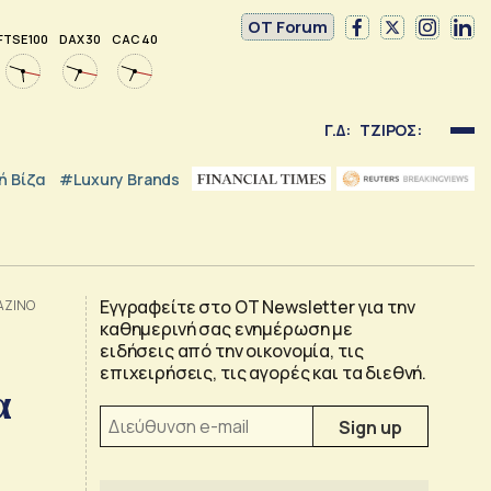
OT Forum
FTSE 100
DAX 30
CAC 40
Γ.Δ:
ΤΖΙΡΟΣ:
 Βίζα
#luxury Brands
Εγγραφείτε στο OT Newsletter για την
GAZINO
καθημερινή σας ενημέρωση με
ειδήσεις από την οικονομία, τις
επιχειρήσεις, τις αγορές και τα διεθνή.
α