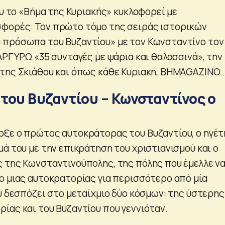
ου το «Βήμα της Κυριακής» κυκλοφορεί με
φορές: Τον πρώτο τόμο της σειράς ιστορικών
 πρόσωπα του Βυζαντίου» με τον Κωνσταντίνο τον
ΑΡΓΥΡΩ «35 συνταγές με ψάρια και θαλασσινά», την
της Σκιάθου και όπως κάθε Κυριακή, ΒΗΜΑGAZINO.
του Βυζαντίου – Κωνσταντίνος ο
ξε ο πρώτος αυτοκράτορας του Βυζαντίου, ο ηγέτ
ά του με την επικράτηση του χριστιανισμού και ο
 της Κωνσταντινούπολης, της πόλης που έμελλε ν
ο μιας αυτοκρατορίας για περισσότερο από μία
ου δεσπόζει στο μεταίχμιο δύο κόσμων: της ύστερης
ίας και του Βυζαντίου που γεννιόταν.