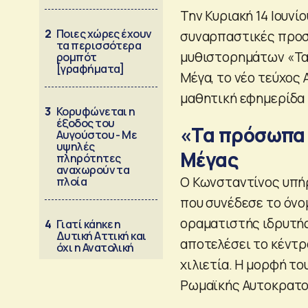
Την Κυριακή 14 Ιουνί
2
Ποιες χώρες έχουν
συναρπαστικές προσ
τα περισσότερα
μυθιστορημάτων «Τα
ρομπότ
[γραφήματα]
Μέγα, το νέο τεύχος 
μαθητική εφημερίδα 
3
Κορυφώνεται η
έξοδος του
«Τα πρόσωπα 
Αυγούστου - Με
υψηλές
Μέγας
πληρότητες
αναχωρούν τα
Ο Κωνσταντίνος υπήρ
πλοία
που συνέδεσε το όνομ
οραματιστής ιδρυτής
4
Γιατί κάηκε η
Δυτική Αττική και
αποτελέσει το κέντρ
όχι η Ανατολική
χιλιετία. Η μορφή τ
Ρωμαϊκής Αυτοκρατορ