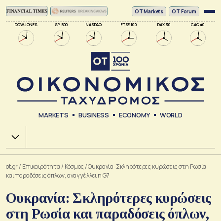
ΟΤ Markets
OT Forum
DOW JONES
SP 500
NASDAQ
FTSE 100
DAX 30
CAC 40
MARKETS
BUSINESS
ECONOMY
WORLD
Χ.Α.
ot.gr
/
Επικαιρότητα
/
Κόσμος
/
Ουκρανία: Σκληρότερες κυρώσεις στη Ρωσία
και παραδόσεις όπλων, αναγγέλλει η G7
Ουκρανία: Σκληρότερες κυρώσεις
στη Ρωσία και παραδόσεις όπλων,