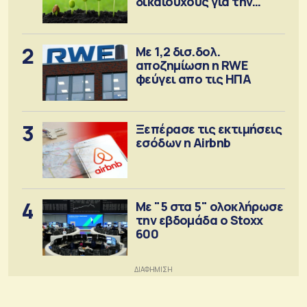
δικαιούχους για την
αγορά λιπασμάτων
2
Με 1,2 δισ.δολ.
αποζημίωση η RWE
φεύγει απο τις ΗΠΑ
3
Ξεπέρασε τις εκτιμήσεις
εσόδων η Airbnb
4
Με "5 στα 5" ολοκλήρωσε
την εβδομάδα ο Stoxx
600