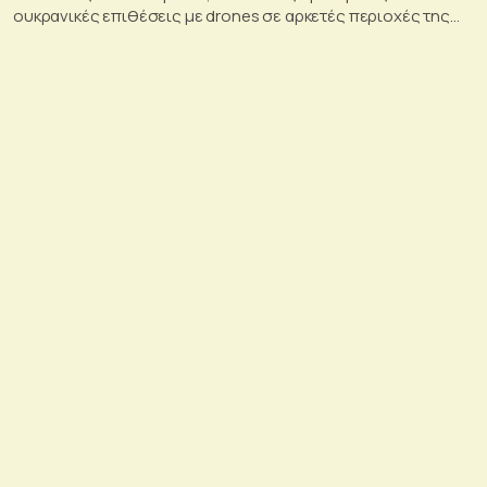
ουκρανικές επιθέσεις με drones σε αρκετές περιοχές της
Ρωσίας, οι οποίες προκάλεσαν απώλειες μεταξύ αμάχων και
ζημιές σε μη στρατιωτικές υποδομές.