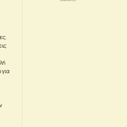
ες.
εις
ελή
 για
ν