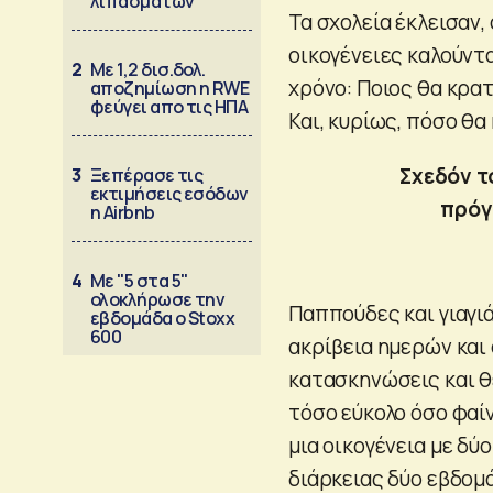
λιπασμάτων
Τα σχολεία έκλεισαν,
οικογένειες καλούντ
2
Με 1,2 δισ.δολ.
χρόνο: Ποιος θα κρατ
αποζημίωση η RWE
φεύγει απο τις ΗΠΑ
Και, κυρίως, πόσο θα
Σχεδόν τ
3
Ξεπέρασε τις
εκτιμήσεις εσόδων
πρόγ
η Airbnb
4
Με "5 στα 5"
ολοκλήρωσε την
Παππούδες και γιαγι
εβδομάδα ο Stoxx
600
ακρίβεια ημερών και 
κατασκηνώσεις και θ
τόσο εύκολο όσο φαί
μια οικογένεια με δύ
διάρκειας δύο εβδομ