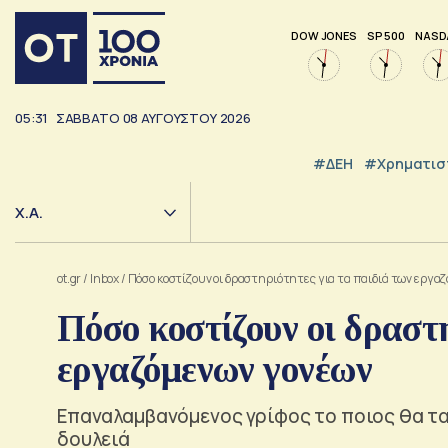
DOW JONES
SP 500
NASD
05:31
ΣΑΒΒΑΤΟ
08
ΑΥΓΟΥΣΤΟΥ
2026
#ΔΕΗ
#Χρηματισ
Χ.Α.
ot.gr
/
Inbox
/
Πόσο κοστίζουν οι δραστηριότητες για τα παιδιά των εργα
Πόσο κοστίζουν οι δραστ
εργαζόμενων γονέων
Επαναλαμβανόμενος γρίφος το ποιος θα τα 
δουλειά