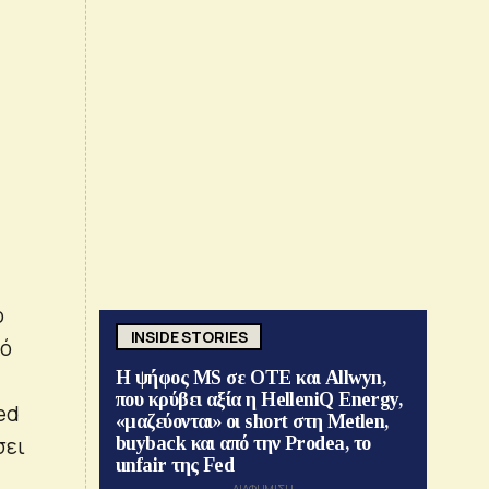
ο
INSIDE STORIES
κό
Η ψήφος MS σε ΟΤΕ και Allwyn,
που κρύβει αξία η HelleniQ Energy,
ed
«μαζεύονται» οι short στη Metlen,
σει
buyback και από την Prodea, το
unfair της Fed