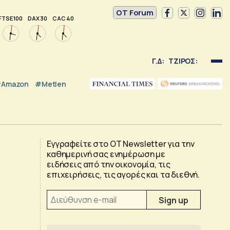
OT Forum
FTSE 100
DAX 30
CAC 40
Γ.Δ:
ΤΖΙΡΟΣ:
Amazon
#Metlen
Εγγραφείτε στο OT Newsletter για την
καθημερινή σας ενημέρωση με
ειδήσεις από την οικονομία, τις
επιχειρήσεις, τις αγορές και τα διεθνή.