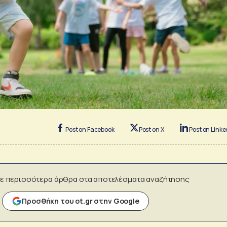
Post on Facebook
Post on X
Post on Linke
ε περισσότερα άρθρα στα αποτελέσματα αναζήτησης
Προσθήκη του ot.gr στην Google