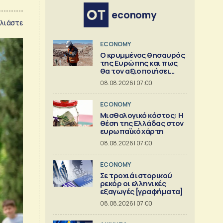
economy
λιάστε
ECONOMY
Ο κρυμμένος θησαυρός
της Ευρώπης και πως
θα τον αξιοποιήσει
[γράφημα]
08.08.2026 | 07:00
ECONOMY
Μισθολογικό κόστος: Η
θέση της Ελλάδας στον
ευρωπαϊκό χάρτη
08.08.2026 | 07:00
ECONOMY
Σε τροχιά ιστορικού
ρεκόρ οι ελληνικές
εξαγωγές [γραφήματα]
08.08.2026 | 07:00