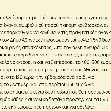
 πολλοί δήμοι προσφέρουν summer camps για τους
 έναντι συμβολικού ποσού ή ακόμη και δωρεάν, οι
ν επαρκούν για να καλύψουν τις πραγματικές ανάγκ
 στον Δήμο Αθηναίων προσφέρονται μόλις 1.540 θέσ
οκαιρινής απασχόλησης. Από την άλλη πλευρά, μια
ummer camps δείχνει ότι το κόστος για μια τετραμ
κολα να φτάσει ή και να ξεπεράσει τα 400-500 ευρώ
 συμμετοχής. Σε ορισμένα μουσεία της Αθήνας, το
ι στα 120 ευρώ την εβδομάδα ανά παιδί για
 το μεσημέρι και στα περίπου 150 ευρώ για
υτό σημαίνει ότι για δύο παιδιά που θα παραμείνου
ύο εβδομάδες η συνολική δαπάνη προσεγγίζει τα 540
 τις εκπτώσεις που παρέχονται για αδέλφια.