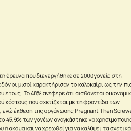
 έρευνα που διενεργήθηκε σε 2000 γονείς στη
δόν οι μισοί χαρακτήρισαν το καλοκαίρι ως την πι
υ έτους. Το 48% ανέφερε ότι αισθάνεται οικονομι
ού κόστους που σχετίζεται με τη φροντίδα των
ι, ενώ έκθεση της οργάνωσης Pregnant Then Screw
 το 45,9% των γονέων αναγκάστηκε να χρησιμοποιή
υ ή ακόμα και να χρεωθεί για να καλύψει τα σχετικά