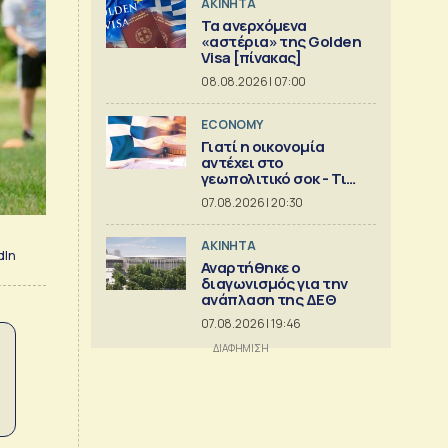
ΑΚΙΝΗΤΑ
Τα ανερχόμενα
«αστέρια» της Golden
Visa [πίνακας]
08.08.2026 | 07:00
ECONOMY
Γιατί η οικονομία
αντέχει στο
γεωπολιτικό σοκ - Τι
δείχνει ανάλυση της
07.08.2026 | 20:30
Eurobank [γραφήματα]
ΑΚΙΝΗΤΑ
dIn
Αναρτήθηκε ο
διαγωνισμός για την
ανάπλαση της ΔΕΘ
07.08.2026 | 19:46