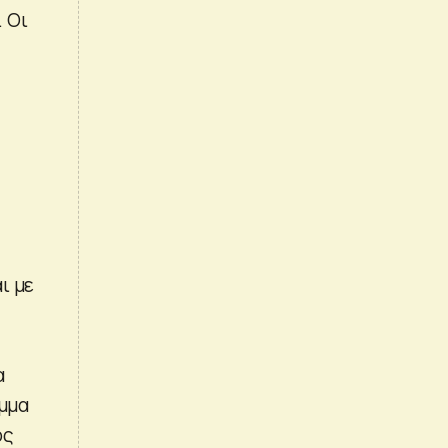
. Οι
;
ι με
α
αμμα
ός