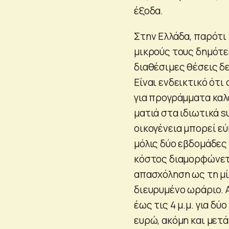
έξοδα.
Στην Ελλάδα, παρότι
μικρούς τους δημότες
διαθέσιμες θέσεις δε
Είναι ενδεικτικό ότι
για προγράμματα καλ
ματιά στα ιδιωτικά s
οικογένεια μπορεί εύ
μόλις δύο εβδομάδες
κόστος διαμορφώνετα
απασχόληση ως τη μία
διευρυμένο ωράριο. Α
έως τις 4 μ.μ. για δ
ευρώ, ακόμη και μετά