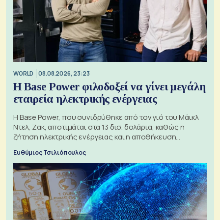
WORLD
08.08.2026, 23:23
Η Base Power φιλοδοξεί να γίνει μεγάλη
εταιρεία ηλεκτρικής ενέργειας
Η Base Power, που συνιδρύθηκε από τον γιό του Μάικλ
Ντελ, Ζακ, αποτιμάται στα 13 δισ. δολάρια, καθώς η
ζήτηση ηλεκτρικής ενέργειας και η αποθήκευση
μπαταριών αυξάνονται
Ευθύμιος Τσιλιόπουλος