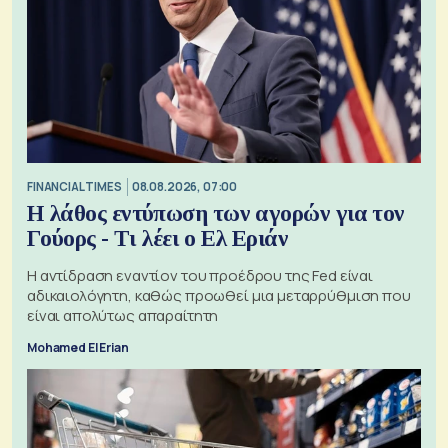
FINANCIAL TIMES
08.08.2026, 07:00
Η λάθος εντύπωση των αγορών για τον
Γούορς - Τι λέει ο Ελ Εριάν
Η αντίδραση εναντίον του προέδρου της Fed είναι
αδικαιολόγητη, καθώς προωθεί μια μεταρρύθμιση που
είναι απολύτως απαραίτητη
Mohamed El Erian