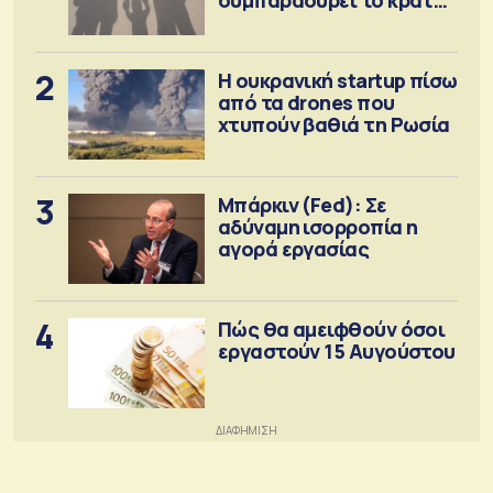
πρόνοιας
2
Η ουκρανική startup πίσω
από τα drones που
χτυπούν βαθιά τη Ρωσία
3
Μπάρκιν (Fed): Σε
αδύναμη ισορροπία η
αγορά εργασίας
4
Πώς θα αμειφθούν όσοι
εργαστούν 15 Αυγούστου