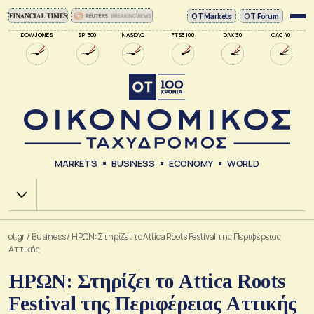
ΟΤ Markets
OT Forum
DOW JONES
SP 500
NASDAQ
FTSE 100
DAX 30
CAC 40
MARKETS
BUSINESS
ECONOMY
WORLD
Χ.Α.
ot.gr
/
Business
/
ΗΡΩΝ: Στηρίζει το Attica Roots Festival της Περιφέρειας
Αττικής
ΗΡΩΝ: Στηρίζει το Attica Roots
Festival της Περιφέρειας Αττικής