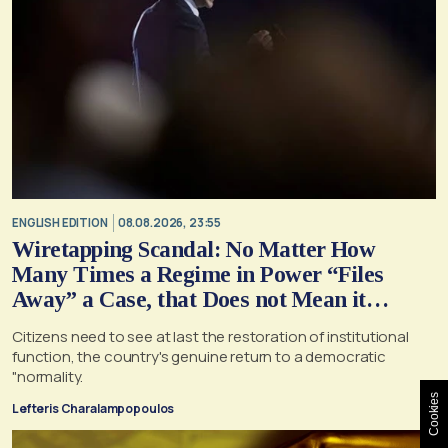
ENGLISH EDITION
08.08.2026, 23:55
Wiretapping Scandal: No Matter How
Many Times a Regime in Power “Files
Away” a Case, that Does not Mean it
Cannot, and Should not, be Reopened
Citizens need to see at last the restoration of institutional
function, the country's genuine return to a democratic
"normality.
Cookies
Lefteris Charalampopoulos