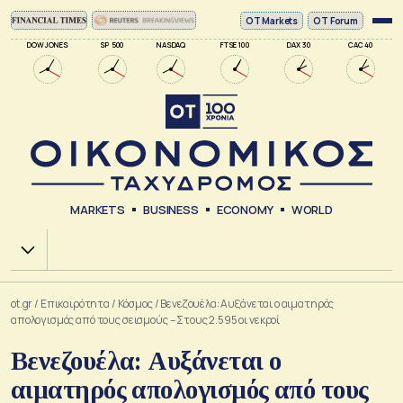
ΟΤ Markets
OT Forum
DOW JONES
SP 500
NASDAQ
FTSE 100
DAX 30
CAC 40
MARKETS
BUSINESS
ECONOMY
WORLD
Χ.Α.
ot.gr
/
Επικαιρότητα
/
Κόσμος
/
Βενεζουέλα: Αυξάνεται ο αιματηρός
απολογισμός από τους σεισμούς – Στους 2.595 οι νεκροί
Βενεζουέλα: Αυξάνεται ο
αιματηρός απολογισμός από τους