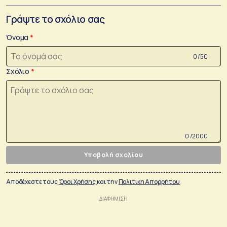
Γράψτε το σχόλιο σας
Όνομα
0 /50
Σχόλιο
0 /2000
Υποβολή σχολίου
Αποδέχεστε τους
Όροι Χρήσης
και την
Πολιτικη Απορρήτου