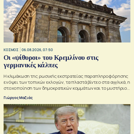
ΚΟΣΜΟΣ
06.08.2026, 07:50
Οι «ψίθυροι» του Κρεμλίνου στις
γερμανικές κάλπες
Η κλιμάκωση της ρωσικής εκστρατείας παραπληροφόρησης
ενόψει των τοπικών εκλογών, τα πλαστά βίντεο στα αγγλικά, η
στοχοποίηση των δημοκρατικών κομμάτων και το μυστήριο
της παράδοξης στρατηγικής.
Γιώργος Μαζιάς