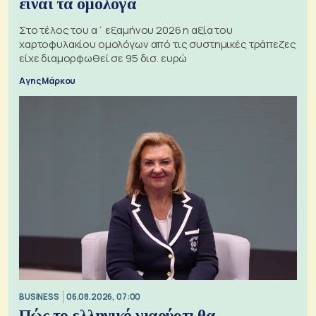
είναι τα ομόλογα
Στο τέλος του α΄ εξαμήνου 2026 η αξία του
χαρτοφυλακίου ομολόγων από τις συστημικές τράπεζες
είχε διαμορφωθεί σε 95 δισ. ευρώ
Αγης Μάρκου
BUSINESS
06.08.2026, 07:00
Πώς το ελληνικό γιαούρτι θα