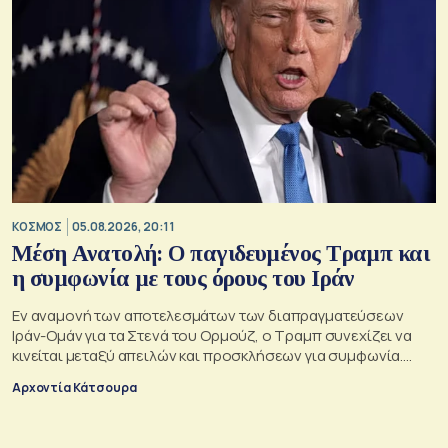
ΚΟΣΜΟΣ
05.08.2026, 20:11
Μέση Ανατολή: Ο παγιδευμένος Τραμπ και
η συμφωνία με τους όρους του Ιράν
Εν αναμονή των αποτελεσμάτων των διαπραγματεύσεων
Ιράν-Ομάν για τα Στενά του Ορμούζ, ο Τραμπ συνεχίζει να
κινείται μεταξύ απειλών και προσκλήσεων για συμφωνία.
Αλλά αυτό που θέλει είναι μακριά από αυτά που συζητούν
Αρχοντία Κάτσουρα
Μουσκάτ και Τεχεράνη.