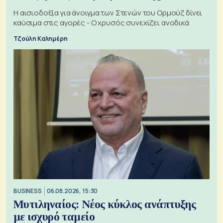
Η αισιοδοξία για άνοιγμα των Στενών του Ορμούζ δίνει
καύσιμα στις αγορές - Ο χρυσός συνεχίζει ανοδικά
Τζούλη Καλημέρη
BUSINESS
06.08.2026, 15:30
Μυτιληναίος: Νέος κύκλος ανάπτυξης
με ισχυρό ταμείο