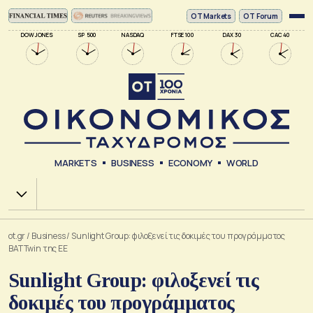
ΟΤ Markets
OT Forum
DOW JONES
SP 500
NASDAQ
FTSE 100
DAX 30
CAC 40
MARKETS
BUSINESS
ECONOMY
WORLD
Χ.Α.
ot.gr
/
Business
/
Sunlight Group: φιλοξενεί τις δοκιμές του προγράμματος
BATTwin της ΕΕ
Sunlight Group: φιλοξενεί τις
δοκιμές του προγράμματος