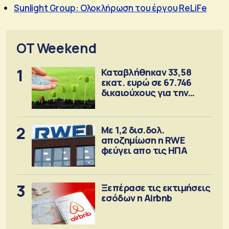
Sunlight Group: Ολοκλήρωση του έργου ReLiFe
OT Weekend
1
Καταβλήθηκαν 33,58
εκατ. ευρώ σε 67.746
δικαιούχους για την
αγορά λιπασμάτων
2
Με 1,2 δισ.δολ.
αποζημίωση η RWE
φεύγει απο τις ΗΠΑ
3
Ξεπέρασε τις εκτιμήσεις
εσόδων η Airbnb