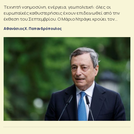
Τεχνητή νοημοσύνη, ενέργεια, γεωπολιτική: όλες οι
ευρωπαϊκές καθυστερήσεις έχουν επιδεινωθεί από την
έκθεση του Σεπτεμβρίου. Ο Μάριο Ντράγκι κρούει τον
κώδωνα του κινδύνου, για άλλη μια φορά
Αθανάσιος Χ. Παπανδρόπουλος