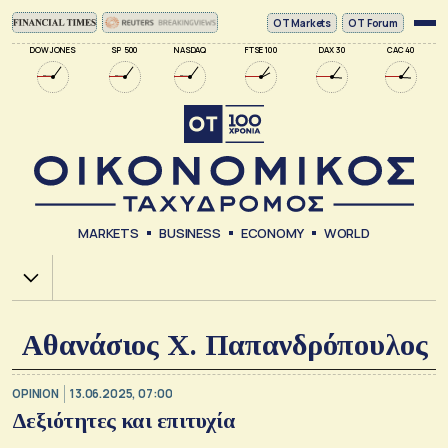
ΟΤ Markets
OT Forum
DOW JONES
SP 500
NASDAQ
FTSE 100
DAX 30
CAC 40
MARKETS
BUSINESS
ECONOMY
WORLD
Χ.Α.
Αθανάσιος Χ. Παπανδρόπουλος
OPINION
13.06.2025, 07:00
Δεξιότητες και επιτυχία