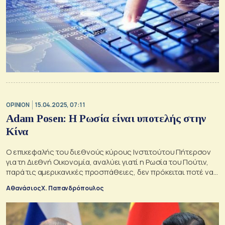
OPINION
15.04.2025, 07:11
Adam Posen: Η Ρωσία είναι υποτελής στην
Κίνα
Ο επικεφαλής του διεθνούς κύρους Ινστιτούτου Πήτερσον
για τη Διεθνή Οικονομία, αναλύει γιατί η Ρωσία του Πούτιν,
παρά τις αμερικανικές προσπάθειες, δεν πρόκειται ποτέ να
εγκαταλείψει την Κίνα για την Αμερική.
Αθανάσιος Χ. Παπανδρόπουλος