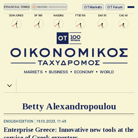
ΟΤ Markets
OT Forum
DOW JONES
SP 500
NASDAQ
FTSE 100
DAX 30
CAC 40
MARKETS
BUSINESS
ECONOMY
WORLD
Χ.Α.
Betty Alexandropoulou
ENGLISH EDITION
19.10.2023, 11:49
Enterprise Greece: Innovative new tools at the
service of Greek exporters