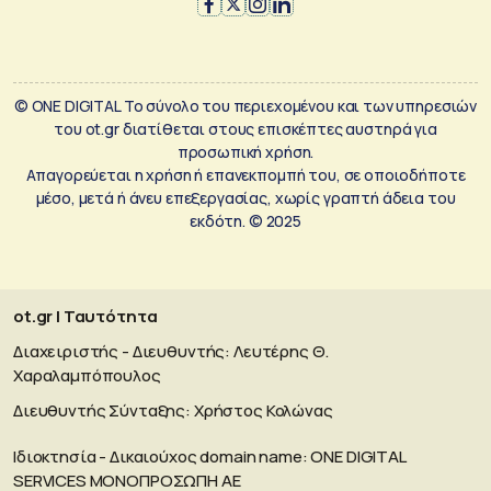
© ONE DIGITAL Το σύνολο του περιεχομένου και των υπηρεσιών
του ot.gr διατίθεται στους επισκέπτες αυστηρά για
προσωπική χρήση.
Απαγορεύεται η χρήση ή επανεκπομπή του, σε οποιοδήποτε
μέσο, μετά ή άνευ επεξεργασίας, χωρίς γραπτή άδεια του
εκδότη. © 2025
ot.gr | Ταυτότητα
Διαχειριστής - Διευθυντής: Λευτέρης Θ.
Χαραλαμπόπουλος
Διευθυντής Σύνταξης: Χρήστος Κολώνας
Ιδιοκτησία - Δικαιούχος domain name: ΟΝΕ DIGITAL
SERVICES MONOΠΡΟΣΩΠΗ ΑΕ