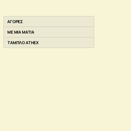
ΑΓΟΡΕΣ
ΜΕ ΜΙΑ ΜΑΤΙΑ
ΤΑΜΠΛΟ ATHEX