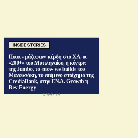
INSIDE STORIES
Ποιοι «μάζεψαν» κέρδη στο ΧΑ, οι
«200+» του Μυτιληναίου, η κόντρα
της Jumbo, το «now we build» του
Μανουσάκη, το επόμενο στοίχημα της
CrediaBank, στην ΕΝ.Α. Growth η
Rev Energy