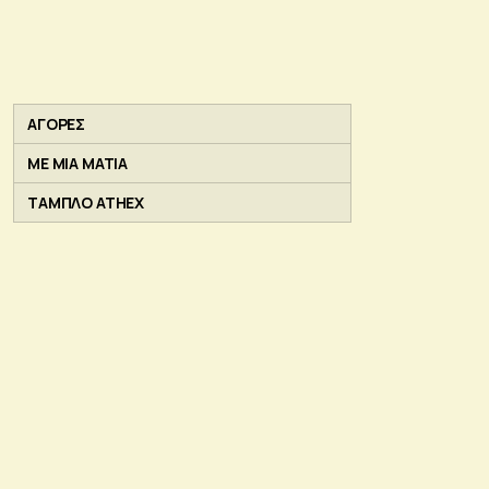
ΑΓΟΡΕΣ
ΜΕ ΜΙΑ ΜΑΤΙΑ
ΤΑΜΠΛΟ ATHEX