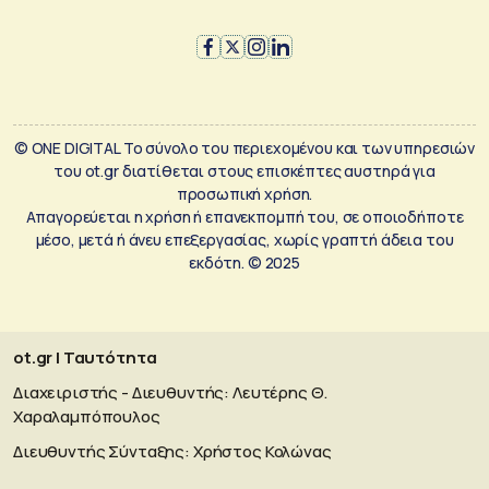
© ONE DIGITAL Το σύνολο του περιεχομένου και των υπηρεσιών
του ot.gr διατίθεται στους επισκέπτες αυστηρά για
προσωπική χρήση.
Απαγορεύεται η χρήση ή επανεκπομπή του, σε οποιοδήποτε
μέσο, μετά ή άνευ επεξεργασίας, χωρίς γραπτή άδεια του
εκδότη. © 2025
ot.gr | Ταυτότητα
Διαχειριστής - Διευθυντής: Λευτέρης Θ.
Χαραλαμπόπουλος
Διευθυντής Σύνταξης: Χρήστος Κολώνας