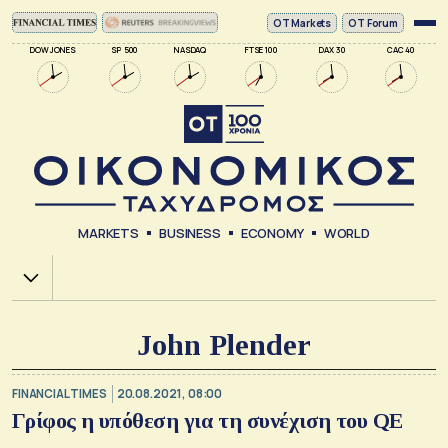
ΟΤ Markets
OT Forum
DOW JONES
SP 500
NASDAQ
FTSE 100
DAX 30
CAC 40
MARKETS
BUSINESS
ECONOMY
WORLD
Χ.Α.
John Plender
FINANCIAL TIMES
20.08.2021, 08:00
Γρίφος η υπόθεση για τη συνέχιση του QE