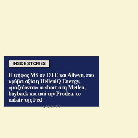
INSIDE STORIES
Η ψήφος MS σε ΟΤΕ και Allwyn, που
κρύβει αξία η HelleniQ Energy,
«μαζεύονται» οι short στη Metlen,
buyback και από την Prodea, το
unfair της Fed