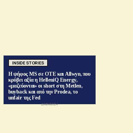
INSIDE STORIES
Η ψήφος MS σε ΟΤΕ και Allwyn, που
κρύβει αξία η HelleniQ Energy,
«μαζεύονται» οι short στη Metlen,
buyback και από την Prodea, το
unfair της Fed