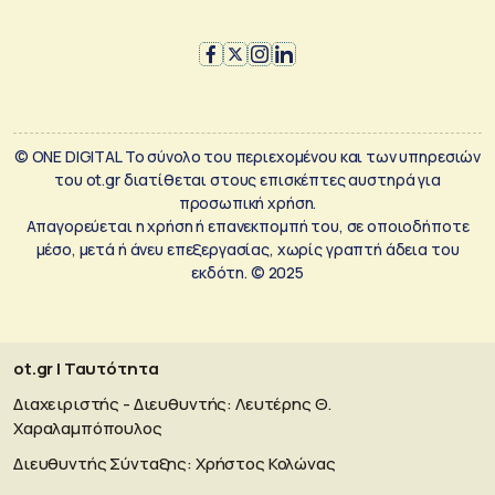
© ONE DIGITAL Το σύνολο του περιεχομένου και των υπηρεσιών
του ot.gr διατίθεται στους επισκέπτες αυστηρά για
προσωπική χρήση.
Απαγορεύεται η χρήση ή επανεκπομπή του, σε οποιοδήποτε
μέσο, μετά ή άνευ επεξεργασίας, χωρίς γραπτή άδεια του
εκδότη. © 2025
ot.gr | Ταυτότητα
Διαχειριστής - Διευθυντής: Λευτέρης Θ.
Χαραλαμπόπουλος
Διευθυντής Σύνταξης: Χρήστος Κολώνας