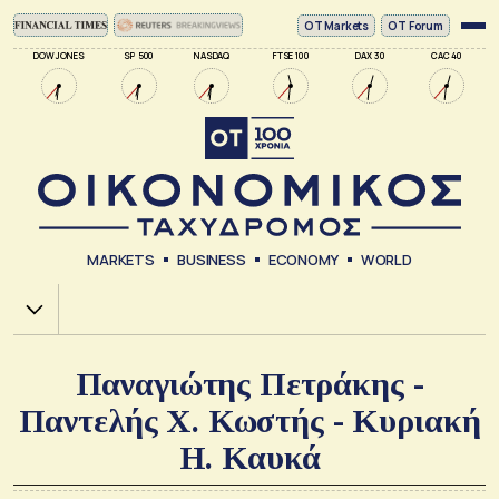
ΟΤ Markets
OT Forum
DOW JONES
SP 500
NASDAQ
FTSE 100
DAX 30
CAC 40
MARKETS
BUSINESS
ECONOMY
WORLD
Χ.Α.
Παναγιώτης Πετράκης -
Παντελής Χ. Κωστής - Κυριακή
Η. Καυκά