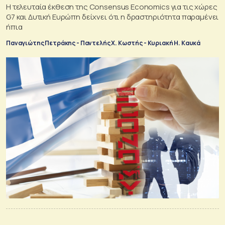
Η τελευταία έκθεση της Consensus Economics για τις χώρες
G7 και Δυτική Ευρώπη δείχνει ότι η δραστηριότητα παραμένει
ήπια
Παναγιώτης Πετράκης - Παντελής Χ. Κωστής - Κυριακή Η. Καυκά