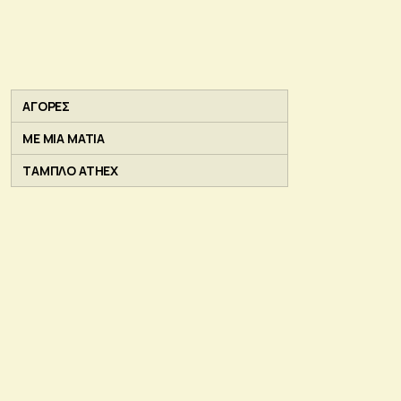
ΑΓΟΡΕΣ
ΜΕ ΜΙΑ ΜΑΤΙΑ
ΤΑΜΠΛΟ ATHEX