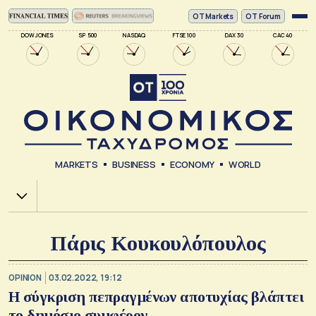
ΟΤ Markets
OT Forum
DOW JONES
SP 500
NASDAQ
FTSE 100
DAX 30
CAC 40
MARKETS
BUSINESS
ECONOMY
WORLD
Χ.Α.
Πάρις Κουκουλόπουλος
OPINION
03.02.2022, 19:12
Η σύγκριση πεπραγμένων αποτυχίας βλάπτει
το δημόσιο συμφέρον