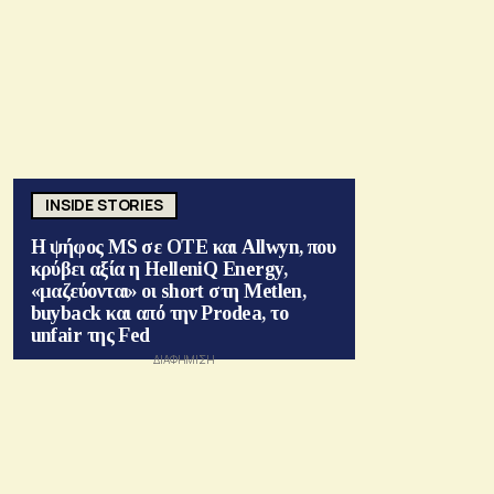
INSIDE STORIES
Η ψήφος MS σε ΟΤΕ και Allwyn, που
κρύβει αξία η HelleniQ Energy,
«μαζεύονται» οι short στη Metlen,
buyback και από την Prodea, το
unfair της Fed