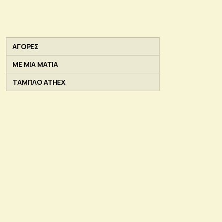
ΑΓΟΡΕΣ
ΜΕ ΜΙΑ ΜΑΤΙΑ
ΤΑΜΠΛΟ ATHEX