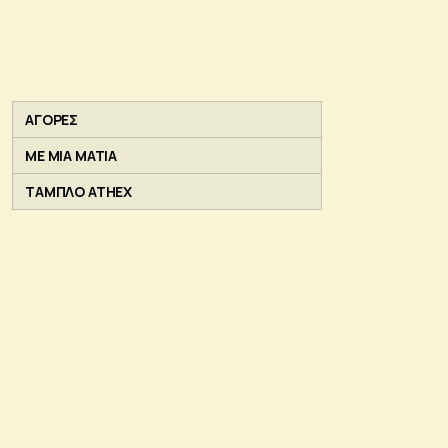
ΑΓΟΡΕΣ
ΜΕ ΜΙΑ ΜΑΤΙΑ
ΤΑΜΠΛΟ ATHEX