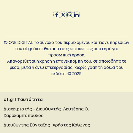
© ONE DIGITAL Το σύνολο του περιεχομένου και των υπηρεσιών
του ot.gr διατίθεται στους επισκέπτες αυστηρά για
προσωπική χρήση.
Απαγορεύεται η χρήση ή επανεκπομπή του, σε οποιοδήποτε
μέσο, μετά ή άνευ επεξεργασίας, χωρίς γραπτή άδεια του
εκδότη. © 2025
ot.gr | Ταυτότητα
Διαχειριστής - Διευθυντής: Λευτέρης Θ.
Χαραλαμπόπουλος
Διευθυντής Σύνταξης: Χρήστος Κολώνας