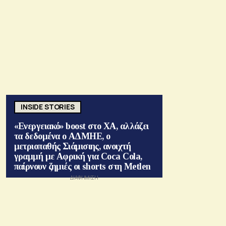
INSIDE STORIES
«Ενεργειακό» boost στο ΧΑ, αλλάζει
τα δεδομένα ο ΑΔΜΗΕ, ο
μετριοπαθής Σιάμισιης, ανοιχτή
γραμμή με Αφρική για Coca Cola,
παίρνουν ζημιές οι shorts στη Metlen