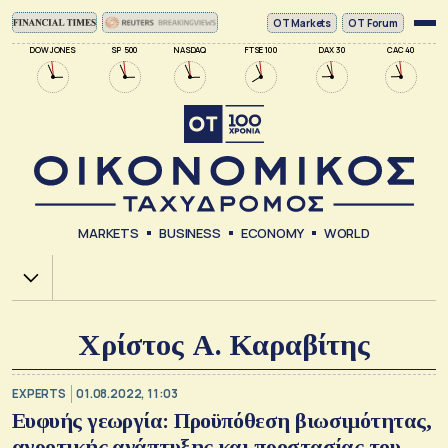
ΟΤ Markets
OT Forum
DOW JONES
SP 500
NASDAQ
FTSE 100
DAX 30
CAC 40
MARKETS
BUSINESS
ECONOMY
WORLD
Χ.Α.
Χρίστος Α. Καραβίτης
EXPERTS
01.08.2022, 11:03
Ευφυής γεωργία: Προϋπόθεση βιωσιμότητας,
αγροτικής ανάπτυξης και προστασίας του