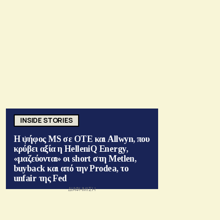
INSIDE STORIES
Η ψήφος MS σε ΟΤΕ και Allwyn, που
κρύβει αξία η HelleniQ Energy,
«μαζεύονται» οι short στη Metlen,
buyback και από την Prodea, το
unfair της Fed