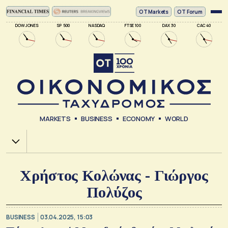
ΟΤ Markets
OT Forum
DOW JONES
SP 500
NASDAQ
FTSE 100
DAX 30
CAC 40
MARKETS
BUSINESS
ECONOMY
WORLD
Χ.Α.
Χρήστος Κολώνας - Γιώργος
Πολύζος
BUSINESS
03.04.2025, 15:03