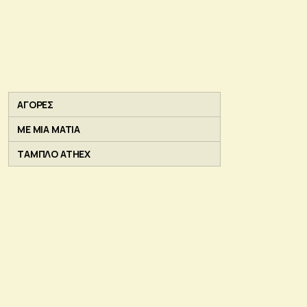
ΑΓΟΡΕΣ
ΜΕ ΜΙΑ ΜΑΤΙΑ
ΤΑΜΠΛΟ ATHEX