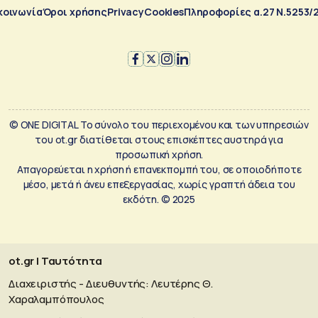
κοινωνία
Όροι χρήσης
Privacy
Cookies
Πληροφορίες α.27 Ν.5253/
© ONE DIGITAL Το σύνολο του περιεχομένου και των υπηρεσιών
του ot.gr διατίθεται στους επισκέπτες αυστηρά για
προσωπική χρήση.
Απαγορεύεται η χρήση ή επανεκπομπή του, σε οποιοδήποτε
μέσο, μετά ή άνευ επεξεργασίας, χωρίς γραπτή άδεια του
εκδότη. © 2025
ot.gr | Ταυτότητα
Διαχειριστής - Διευθυντής: Λευτέρης Θ.
Χαραλαμπόπουλος