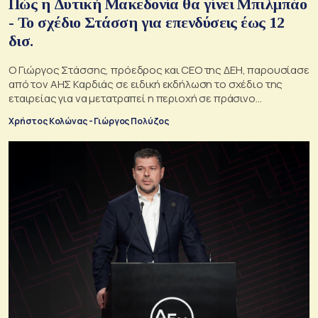
Πώς η Δυτική Μακεδονία θα γίνει Μπιλμπάο
- Το σχέδιο Στάσση για επενδύσεις έως 12
δισ.
Ο Γιώργος Στάσσης, πρόεδρος και CEO της ΔΕΗ, παρουσίασε
από τον ΑΗΣ Καρδιάς σε ειδική εκδήλωση το σχέδιο της
εταιρείας για να μετατραπεί η περιοχή σε πράσινο
ενεργειακό και τεχνολογικό κόμβο
Χρήστος Κολώνας - Γιώργος Πολύζος