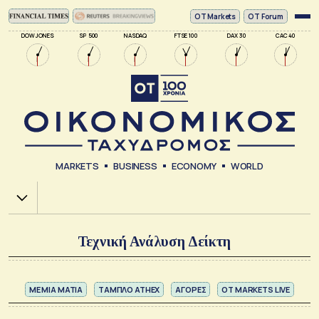
ΟΤ Markets
OT Forum
DOW JONES
SP 500
NASDAQ
FTSE 100
DAX 30
CAC 40
MARKETS
BUSINESS
ECONOMY
WORLD
Χ.Α.
Τεχνική Ανάλυση Δείκτη
ΜΕ ΜΙΑ ΜΑΤΙΑ
ΤΑΜΠΛΟ ATHEX
ΑΓΟΡΕΣ
OT MARKETS LIVE