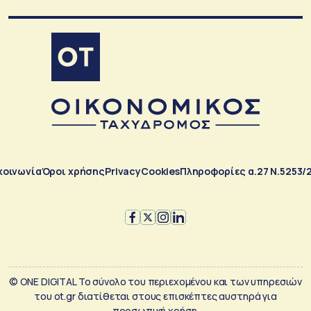
κοινωνία
Όροι χρήσης
Privacy
Cookies
Πληροφορίες α.27 Ν.5253/
© ONE DIGITAL Το σύνολο του περιεχομένου και των υπηρεσιών
του ot.gr διατίθεται στους επισκέπτες αυστηρά για
προσωπική χρήση.