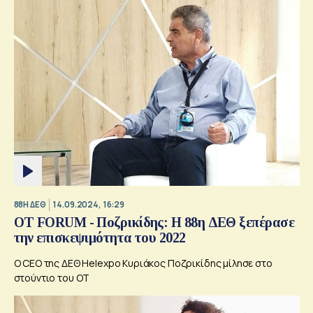
88Η ΔΕΘ
14.09.2024, 16:29
OT FORUM - Ποζρικίδης: H 88η ΔΕΘ ξεπέρασε
την επισκεψιμότητα του 2022
Ο CEO της ΔΕΘ Helexpo Κυριάκος Ποζρικίδης μίλησε στο
στούντιο του ΟΤ