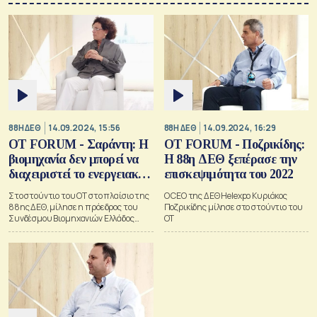
88Η ΔΕΘ
14.09.2024, 15:56
88Η ΔΕΘ
14.09.2024, 16:29
ΟΤ FORUM - Σαράντη: Η
OT FORUM - Ποζρικίδης:
βιομηχανία δεν μπορεί να
H 88η ΔΕΘ ξεπέρασε την
διαχειριστεί το ενεργειακό
επισκεψιμότητα του 2022
κόστος
Στο στούντιο του ΟΤ στο πλαίσιο της
Ο CEO της ΔΕΘ Helexpo Κυριάκος
88ης ΔΕΘ, μίλησε η πρόεδρος του
Ποζρικίδης μίλησε στο στούντιο του
Συνδέσμου Βιομηχανιών Ελλάδος
ΟΤ
(ΣΒΕ)