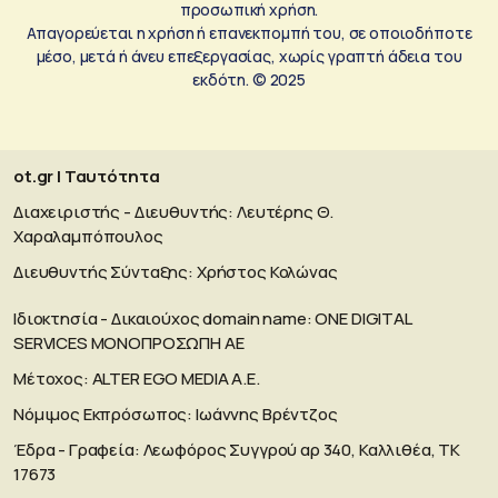
προσωπική χρήση.
Απαγορεύεται η χρήση ή επανεκπομπή του, σε οποιοδήποτε
μέσο, μετά ή άνευ επεξεργασίας, χωρίς γραπτή άδεια του
εκδότη. © 2025
ot.gr | Ταυτότητα
Διαχειριστής - Διευθυντής: Λευτέρης Θ.
Χαραλαμπόπουλος
Διευθυντής Σύνταξης: Χρήστος Κολώνας
Ιδιοκτησία - Δικαιούχος domain name: ΟΝΕ DIGITAL
SERVICES MONOΠΡΟΣΩΠΗ ΑΕ
Μέτοχος: ALTER EGO MEDIA A.E.
Νόμιμος Εκπρόσωπος: Ιωάννης Βρέντζος
Έδρα - Γραφεία: Λεωφόρος Συγγρού αρ 340, Καλλιθέα, ΤΚ
17673