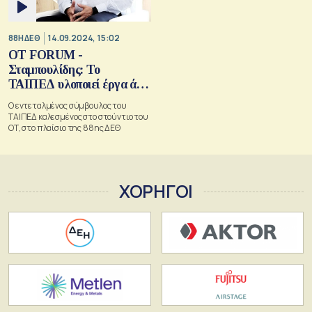
88Η ΔΕΘ
14.09.2024, 15:02
OT FORUM -
Σταμπουλίδης: Το
ΤΑΙΠΕΔ υλοποιεί έργα άνω
των 3 δισ. ευρώ
Ο εντεταλμένος σύμβουλος του
ΤΑΙΠΕΔ καλεσμένος στο στούντιο του
ΟΤ, στο πλαίσιο της 88ης ΔΕΘ
ΧΟΡΗΓΟΙ