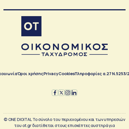
κοινωνία
Όροι χρήσης
Privacy
Cookies
Πληροφορίες α.27 Ν.5253/
© ONE DIGITAL Το σύνολο του περιεχομένου και των υπηρεσιών
του ot.gr διατίθεται στους επισκέπτες αυστηρά για