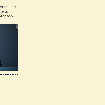
vernment's
energy
ter, as well
ovided by
on by