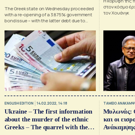
Η κορυφή της π
στον κόσμο έρχ
The Greek state on Wednesday proceeded
τον Χουάνγκ
with a re-opening of a 3.875% government
bond issue – with the latter debt due to
mature in March 2029.
ENGLISH EDITION
14.02.2022, 14:18
ΤΑΜΕΙΟ ΑΝΑΚΑΜΨ
Ukraine – The first information
Μυλωνάς: Ο
about the murder of the ethnic
και οι εισροές τ
Greeks – The quarrel with the
Ανάκαμψης
Ukrainian soldiers
πολλαπλάσ