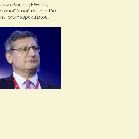
ύμβουλος της Εθνικής
 τοποθέτησή του στο 10ο
ent Forum χαρακτήρισε
α για την ελληνική οικονομία
ου Ταμείου