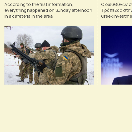
According to the first information,
Ο διευθύνων σ
ανάπτυξης
everything happened on Sunday afternoon
Τράπεζας στην
in a cafeteria in the area
Greek Investm
μεγάλη ευκαιρί
τους πόρους τ