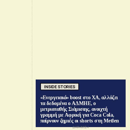
INSIDE STORIES
«Ενεργειακό» boost στο ΧΑ, αλλάζει
τα δεδομένα ο ΑΔΜΗΕ, ο
μετριοπαθής Σιάμισιης, ανοιχτή
γραμμή με Αφρική για Coca Cola,
παίρνουν ζημιές οι shorts στη Metlen