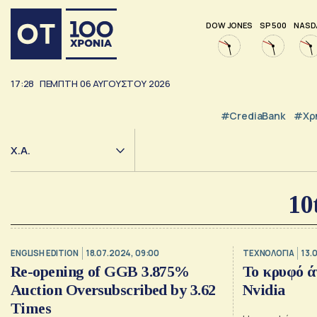
DOW JONES
SP 500
NASD
17:28
ΠΕΜΠΤΗ
06
ΑΥΓΟΥΣΤΟΥ
2026
#CrediaBank
#Χρ
Χ.Α.
10
ENGLISH EDITION
18.07.2024, 09:00
ΤΕΧΝΟΛΟΓΙΑ
13.
Re-opening of GGB 3.875%
Το κρυφό ά
Auction Oversubscribed by 3.62
Nvidia
Times