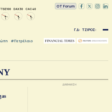
OT Forum
FTSE 100
DAX 30
CAC 40
Γ.Δ:
ΤΖΙΡΟΣ:
ρώπη
#Πετρέλαιο
 NY
gas