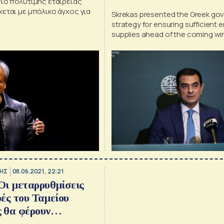
ιο πολύτιμης εταιρείας
εται με μπόλικο άγχος για
Skrekas presented the Greek go
strategy for ensuring sufficient 
supplies ahead of the coming win
as the substantial assistance pr
Greece to the states of the regi
supporting their energy supply
ΗΣ
08.06.2021, 22:21
ι μεταρρυθμίσεις
ου Ταμείου
 θα φέρουν
ιους ρυθμούς