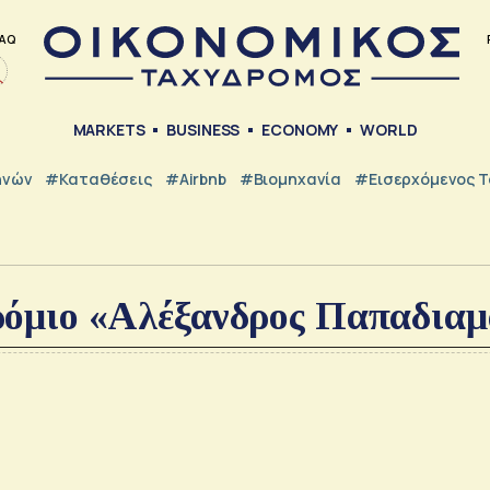
AQ
MARKETS
BUSINESS
ECONOMY
WORLD
ηνών
#Καταθέσεις
#Airbnb
#Βιομηχανία
#εισερχόμενος Τ
ρόμιο «Αλέξανδρος Παπαδιαμ