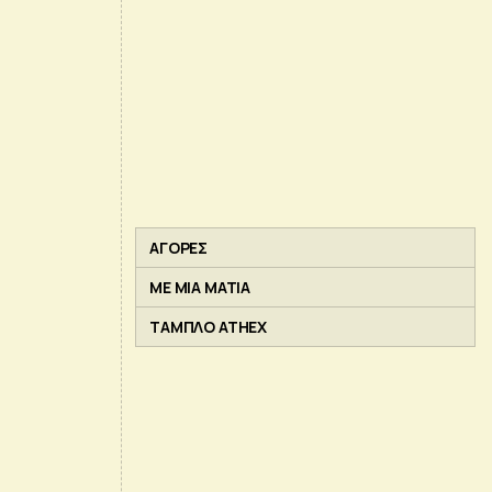
ΑΓΟΡΕΣ
ΜΕ ΜΙΑ ΜΑΤΙΑ
ΤΑΜΠΛΟ ATHEX