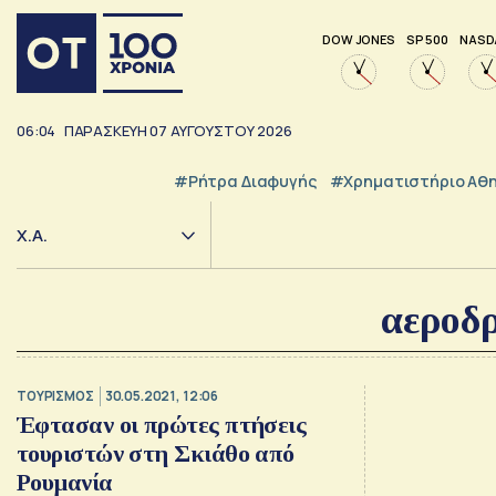
DOW JONES
SP 500
NASD
06:04
ΠΑΡΑΣΚΕΥΗ
07
ΑΥΓΟΥΣΤΟΥ
2026
#ρήτρα Διαφυγής
#Χρηματιστήριο Αθ
Χ.Α.
αεροδ
ΤΟΥΡΙΣΜΟΣ
30.05.2021, 12:06
Έφτασαν οι πρώτες πτήσεις
τουριστών στη Σκιάθο από
Ρουμανία