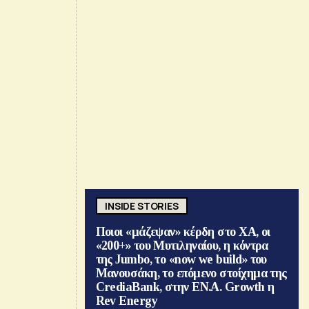
INSIDE STORIES
Ποιοι «μάζεψαν» κέρδη στο ΧΑ, οι
«200+» του Μυτιληναίου, η κόντρα
της Jumbo, το «now we build» του
Μανουσάκη, το επόμενο στοίχημα της
CrediaBank, στην ΕΝ.Α. Growth η
Rev Energy