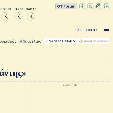
OT Forum
FTSE 100
DAX 30
CAC 40
Γ.Δ:
ΤΖΙΡΟΣ:
ουρισμός
#Πετρέλαιο
άντης»