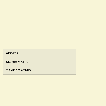
ΑΓΟΡΕΣ
ΜΕ ΜΙΑ ΜΑΤΙΑ
ΤΑΜΠΛΟ ATHEX