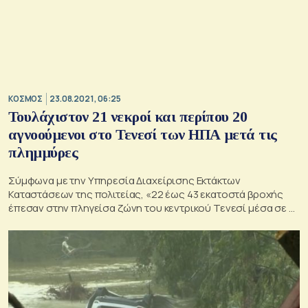
ΚΟΣΜΟΣ
23.08.2021, 06:25
Τουλάχιστον 21 νεκροί και περίπου 20
αγνοούμενοι στο Τενεσί των ΗΠΑ μετά τις
πλημμύρες
Σύμφωνα με την Υπηρεσία Διαχείρισης Εκτάκτων
Καταστάσεων της πολιτείας, «22 έως 43 εκατοστά βροχής
έπεσαν στην πληγείσα ζώνη του κεντρικού Τενεσί μέσα σε 6
ώρες το πρωί του Σαββάτου» και οι βροχοπτώσεις
συνεχίσθηκαν ως και τη νύχτα, προκαλώντας
«καταστροφικές» πλημμύρες.