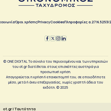
κοινωνία
Όροι χρήσης
Privacy
Cookies
Πληροφορίες α.27 Ν.5253/
© ONE DIGITAL Το σύνολο του περιεχομένου και των υπηρεσιών
του ot.gr διατίθεται στους επισκέπτες αυστηρά για
προσωπική χρήση.
Απαγορεύεται η χρήση ή επανεκπομπή του, σε οποιοδήποτε
μέσο, μετά ή άνευ επεξεργασίας, χωρίς γραπτή άδεια του
εκδότη. © 2025
ot.gr | Ταυτότητα