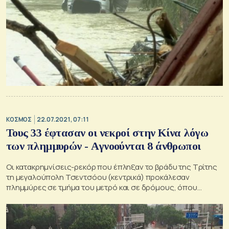
ΚΟΣΜΟΣ
22.07.2021, 07:11
Τους 33 έφτασαν οι νεκροί στην Κίνα λόγω
των πλημμυρών - Αγνοούνται 8 άνθρωποι
Οι κατακρημνίσεις-ρεκόρ που έπληξαν το βράδυ της Τρίτης
τη μεγαλούπολη Τσεντσόου (κεντρικά) προκάλεσαν
πλημμύρες σε τμήμα του μετρό και σε δρόμους, όπου
εκατοντάδες αυτοκίνητα παρασύρθηκαν.