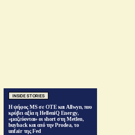
INSIDE STORIES
Η ψήφος MS σε ΟΤΕ και Allwyn, που
κρύβει αξία η HelleniQ Energy,
«μαζεύονται» οι short στη Metlen,
buyback και από την Prodea, το
unfair της Fed