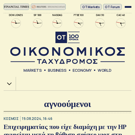
ΟΤ Markets
OT Forum
DOW JONES
SP 500
NASDAQ
FTSE 100
DAX 30
CAC 40
MARKETS
BUSINESS
ECONOMY
WORLD
Χ.Α.
αγνοούμενοι
ΚΟΣΜΟΣ
19.08.2024, 16:46
Επιχειρηματίας που είχε διαμάχη με την HP
αγνοείται μετά τη βύθιση σούπερ γιοτ στη