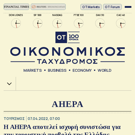
ΟΤ Markets
OT Forum
DOW JONES
SP 500
NASDAQ
FTSE 100
DAX 30
CAC 40
MARKETS
BUSINESS
ECONOMY
WORLD
Χ.Α.
AHEPA
ΤΟΥΡΙΣΜΟΣ
07.04.2022, 07:00
Η AHEPA αποτελεί ισχυρή συνιστώσα για
την τουριστική προβολή της Ελλάδας