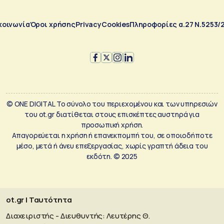
κοινωνία
Όροι χρήσης
Privacy
Cookies
Πληροφορίες α.27 Ν.5253/
© ONE DIGITAL Το σύνολο του περιεχομένου και των υπηρεσιών
του ot.gr διατίθεται στους επισκέπτες αυστηρά για
προσωπική χρήση.
Απαγορεύεται η χρήση ή επανεκπομπή του, σε οποιοδήποτε
μέσο, μετά ή άνευ επεξεργασίας, χωρίς γραπτή άδεια του
εκδότη. © 2025
ot.gr | Ταυτότητα
Διαχειριστής - Διευθυντής: Λευτέρης Θ.