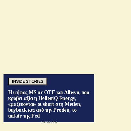
INSIDE STORIES
Η ψήφος MS σε ΟΤΕ και Allwyn, που
κρύβει αξία η HelleniQ Energy,
«μαζεύονται» οι short στη Metlen,
buyback και από την Prodea, το
unfair της Fed