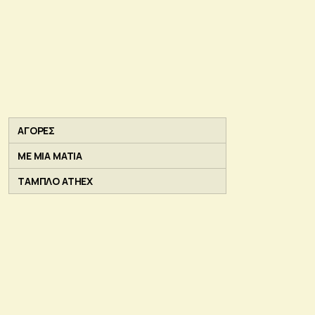
ΑΓΟΡΕΣ
ΜΕ ΜΙΑ ΜΑΤΙΑ
ΤΑΜΠΛΟ ATHEX