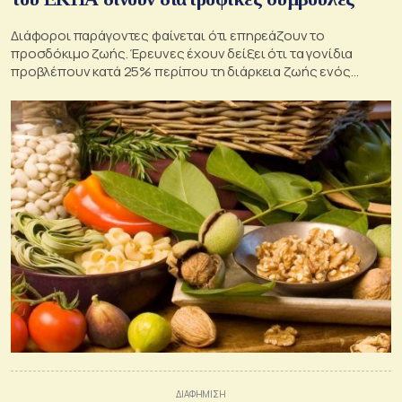
Διάφοροι παράγοντες φαίνεται ότι επηρεάζουν το
προσδόκιμο ζωής. Έρευνες έχουν δείξει ότι τα γονίδια
προβλέπουν κατά 25% περίπου τη διάρκεια ζωής ενός
ατόμου, με τη διατροφή, το περιβάλλον, την άσκηση και
άλλους παράγοντες της καθημερινότητάς μας να
προβλέπουν το υπόλοιπο. Σύμφωνα με τις καθηγήτριες της
Ιατρικής Σχολής του Εθνικού και Καποδιστριακού
Πανεπιστημίου Αθηνών, Λίνα Πάσχου […]