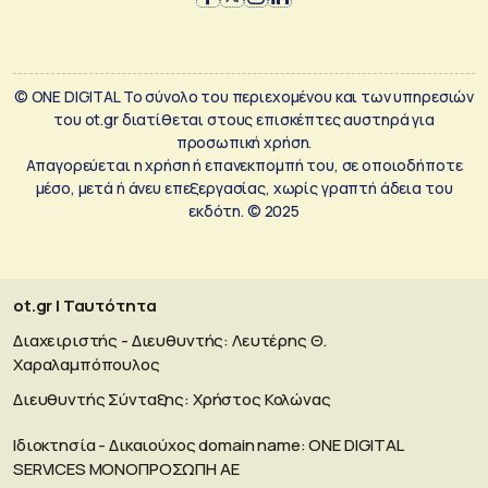
© ONE DIGITAL Το σύνολο του περιεχομένου και των υπηρεσιών
του ot.gr διατίθεται στους επισκέπτες αυστηρά για
προσωπική χρήση.
Απαγορεύεται η χρήση ή επανεκπομπή του, σε οποιοδήποτε
μέσο, μετά ή άνευ επεξεργασίας, χωρίς γραπτή άδεια του
εκδότη. © 2025
ot.gr | Ταυτότητα
Διαχειριστής - Διευθυντής: Λευτέρης Θ.
Χαραλαμπόπουλος
Διευθυντής Σύνταξης: Χρήστος Κολώνας
Ιδιοκτησία - Δικαιούχος domain name: ΟΝΕ DIGITAL
SERVICES MONOΠΡΟΣΩΠΗ ΑΕ