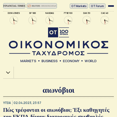
ΟΤ Markets
OT Forum
DOW JONES
SP 500
NASDAQ
FTSE 100
DAX 30
CAC 40
MARKETS
BUSINESS
ECONOMY
WORLD
Χ.Α.
αιωνόβιοι
ΥΓΕΙΑ
02.04.2023, 23:57
Πώς τρέφονται οι αιωνόβιοι; Έξι καθηγητές
του ΕΚΠΑ δίνουν διατροφικές συμβουλές