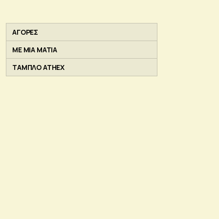
ΑΓΟΡΕΣ
ΜΕ ΜΙΑ ΜΑΤΙΑ
ΤΑΜΠΛΟ ATHEX