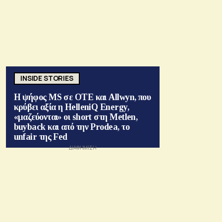
INSIDE STORIES
Η ψήφος MS σε ΟΤΕ και Allwyn, που
κρύβει αξία η HelleniQ Energy,
«μαζεύονται» οι short στη Metlen,
buyback και από την Prodea, το
unfair της Fed