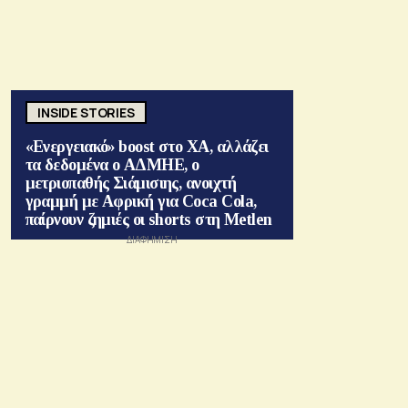
INSIDE STORIES
«Ενεργειακό» boost στο ΧΑ, αλλάζει
τα δεδομένα ο ΑΔΜΗΕ, ο
μετριοπαθής Σιάμισιης, ανοιχτή
γραμμή με Αφρική για Coca Cola,
παίρνουν ζημιές οι shorts στη Metlen