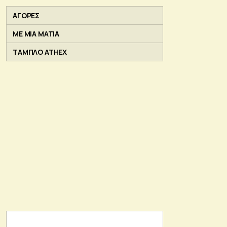
ΑΓΟΡΕΣ
ΜΕ ΜΙΑ ΜΑΤΙΑ
ΤΑΜΠΛΟ ATHEX