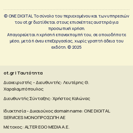
© ONE DIGITAL Το σύνολο του περιεχομένου και των υπηρεσιών
του ot.gr διατίθεται στους επισκέπτες αυστηρά για
προσωπική χρήση.
Απαγορεύεται η χρήση ή επανεκπομπή του, σε οποιοδήποτε
μέσο, μετά ή άνευ επεξεργασίας, χωρίς γραπτή άδεια του
εκδότη. © 2025
ot.gr | Ταυτότητα
Διαχειριστής - Διευθυντής: Λευτέρης Θ.
Χαραλαμπόπουλος
Διευθυντής Σύνταξης: Χρήστος Κολώνας
Ιδιοκτησία - Δικαιούχος domain name: ΟΝΕ DIGITAL
SERVICES MONOΠΡΟΣΩΠΗ ΑΕ
Μέτοχος: ALTER EGO MEDIA A.E.