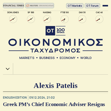
ΟΤ Markets
OT Forum
DOW JONES
SP 500
NASDAQ
FTSE 100
DAX 30
CAC 40
MARKETS
BUSINESS
ECONOMY
WORLD
Χ.Α.
Alexis Patelis
ENGLISH EDITION
09.12.2024, 21:02
Greek PM’s Chief Economic Adviser Resigns