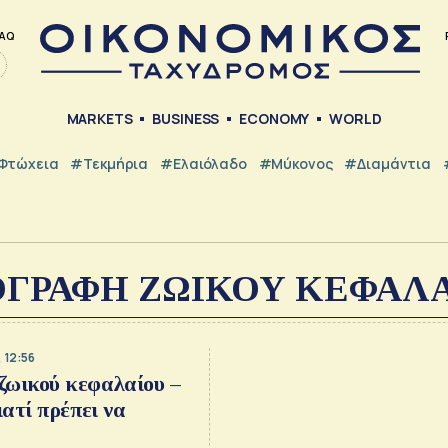
AQ
MARKETS
BUSINESS
ECONOMY
WORLD
Φτώχεια
#Τεκμήρια
#Ελαιόλαδο
#Μύκονος
#Διαμάντια
ΓΡΑΦΗ ΖΩΙΚΟΥ ΚΕΦΑΛ
, 12:56
ζωικού κεφαλαίου –
ιατί πρέπει να