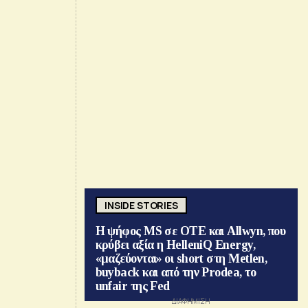
INSIDE STORIES
Η ψήφος MS σε ΟΤΕ και Allwyn, που
κρύβει αξία η HelleniQ Energy,
«μαζεύονται» οι short στη Metlen,
buyback και από την Prodea, το
unfair της Fed