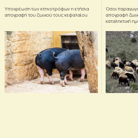
και χοίρων
Υποχρέωση των κτηνοτρόφων η ετήσια
Όσοι παραγωγ
απογραφή του ζωικού τους κεφαλαίου.
απογραφή ζωικ
καταληκτική ημ
καταστεί δυνα
προκαταβολής