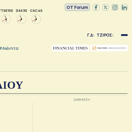
OT Forum
FTSE 100
DAX 30
CAC 40
Γ.Δ:
ΤΖΙΡΟΣ:
#Ακίνητα
ΑΙΟΥ